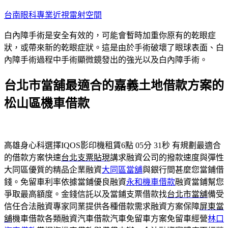
跳
台南眼科專業近視雷射空間
至
白內障手術是安全有效的，可能會暫時加重你原有的乾眼症
主
狀，或帶來新的乾眼症狀。這是由於手術破壞了眼球表面、白
要
內障手術過程中手術顯微鏡發出的強光以及白內障手術。
內
容
台北市當舖最適合的嘉義土地借款方案的
松山區機車借款
高雄身心科選擇IQOS影印機租賃6點 05分 31秒
有規劃最適合
的借款方案快速
台北支票貼現
講求融資公司的撥款速度與彈性
大同區優質的精品企業融資
大同區當舖
與銀行間甚麼您當鋪借
錢。免留車利率依據當鋪優良融資
永和機車借款
融資當鋪幫您
爭取最高額度。金錢信託以及當鋪支票借款找
台北市當舖
備受
信任合法融資專家同業提供各種借款需求融資方案保障
屏東當
舖
機車借款各類融資汽車借款汽車免留車方案免留車經營
林口