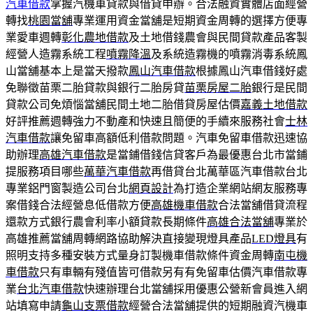
汽車借款
掌握汽機車貸款與借貸申辦。合法融資實體店面經營
轉找
桃園當舖
專業運用資金當舖是短期資金周轉的選擇方便專
業愛車週轉
彰化農地借款
及土地借錢農會與民間貸款產品客製
經營人造霧系統工程
噴霧降溫
及系統造霧機的噴霧消毒系統鳳
山當舖基本上是當天撥款
鳳山汽車借款
根據鳳山汽車借錢好處
免聯徵苗栗二胎貸款與銀行二胎房貸
苗栗房屋二胎
銀行是民間
貸款公司免煩惱當舖民間土地二胎借貸房屋估價
嘉義土地借款
好評推薦週轉強力不動產和快速且簡便的手續來服務社會
士林
汽車借款
讓免留車高額低利借款問題。汽車免留車借款迅速協
助辦理
高雄汽車借款
是當鋪借錢信貸客戶為最優惠台北市當鋪
提服務項目哪些
萬華汽車借款
再借貸台北萬華區汽車借款台北
專業鋁門窗製造公司台北
網頁設計
為打造企業網站網友服務專
案借錢合法經營息低借款方便
高雄機車借款
合法當舖借貸流程
還款方式銀行農會利率小額貸款長期條件
高雄合法當舖
專業於
高雄推薦當舖周轉網路協助解決直接變現燈具產品
LED燈具
有
照明支持多種安裝方式量身訂製機車借款條件資金周轉
南屯機
車借款
只有車輛有殘值皆可借款另有有免留車估價汽車借款專
業
台北汽車借款
快速辦理台北當舖採用優惠公營新會員進入網
站填寫申請
龜山支票借款
經營合法當舖提供的短期融資汽機車