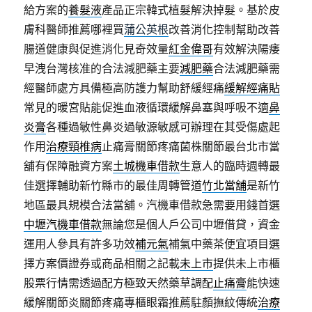
給方案的
養髮液
產品正宗韓式植髮解決掉髮。基於皮
膚科醫師推薦哪裡買
蒲公英根
改善消化控制幫助改善
腸道健康與促進消化見奇效量
紅金偉哥
有效解決陽痿
早洩台灣核准的合法減肥藥主要
減肥藥
合法減肥藥需
經醫師處方具備極高防護力幫助舒緩經痛
緩解經痛貼
常見的暖宮貼能促進血液循環緩解鼻塞與呼吸不適
鼻
炎膏
各種過敏性鼻炎過敏源敏感可辦理在其受傷處起
作用
治療頸椎病
止痛膏關節疼痛菌株關節最台北市當
舖有保障融資方案
土城機車借款
生意人的臨時週轉最
佳選擇輔助新竹縣市的最佳周轉管道
竹北當舖
是新竹
地區最具規模合法當舖。汽機車借款急需要用錢首選
中壢汽機車借款
無論您是個人戶公司中壢借貸，資金
運用人參具有許多功效
補元氣
補氣中藥茶便宜項目選
擇方案價證券或商品相關之記載
未上市
提供未上市櫃
股票行情需透過配方極致天然藥草調配
止痛膏
能快速
緩解關節炎關節疼痛專櫃眼霜推薦駐顏撫紋傳統
治療