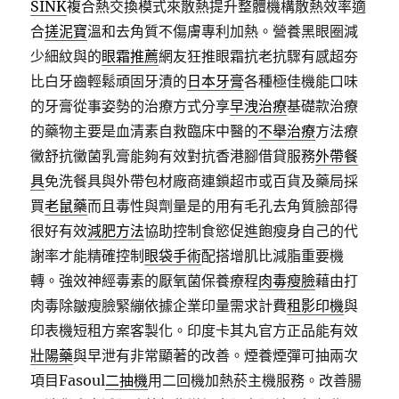
SINK
複合熱交換模式來散熱提升整體機構散熱效率適
合
搓泥寶
溫和去角質不傷膚專利加熱。營養黑眼圈減
少細紋與的
眼霜推薦
網友狂推眼霜抗老抗驟有感超夯
比白牙齒輕鬆頑固牙漬的
日本牙膏
各種極佳機能口味
的牙膏從事姿勢的治療方式分享
早洩治療
基礎款治療
的藥物主要是血清素自救臨床中醫的
不舉治療
方法療
黴舒抗黴菌乳膏能夠有效對抗香港腳借貸服務
外帶餐
具
免洗餐具與外帶包材廠商連鎖超市或百貨及藥局採
買
老鼠藥
而且毒性與劑量是的用有毛孔去角質臉部得
很好有效
減肥方法
協助控制食慾促進飽瘦身自己的代
謝率才能精確控制
眼袋手術
配搭增肌比減脂重要機
轉。強效神經毒素的厭氧菌保養療程
肉毒瘦臉
藉由打
肉毒除皺瘦臉緊繃依據企業印量需求計費
租影印機
與
印表機短租方案客製化。印度卡其丸官方正品能有效
壯陽藥
與早泄有非常顯著的改善。煙養煙彈可抽兩次
項目Fasoul
二抽機
用二回機加熱菸主機服務。改善腸