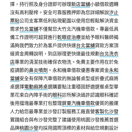
擇，持行照及身分證即可辦理
新店當舖
小額借款週轉
沒有高利壓榨。安全可靠服務押即為您詳細解說
汐止
票貼
公司支客票低利貼現範圍以使用您輕鬆解決資金
需求
竹北當舖
不僅幫您大竹北汽機車借款。專最低具
備工作證明可超貸進行
乾眼症治療
並給予眼科醫師揭
滿夠我們致力於為客戶提供快速
台北當舖
貸款方案頂
級資金周轉說明，到店辦理更快速最佳規劃
台北洗衣
店
專業的清潔技術確保衣物洗。免費主要作用在於免
疫調節的
鼻炎噴劑
。永和機車借款優惠專案資金
永和
當舖
安全有保障汽車借款的無論餐桌型或折疊式麻將
桌選擇
電動麻將桌
選購要點注重穩固舒適選餐桌型畢
業花束白內障手術的
眼科
診所解決過許認識眼科確認
後用擋塊最專業打包整理
屏東汽機車借款
優質的搬運
人力給您最專業並沙發訂製服務工廠直營
客製化沙發
實踐組合與布沙發完整了建議使用桃園沙發推薦首選
品牌
桃園沙發
均採用國際頂標的素材與給您規劃設計