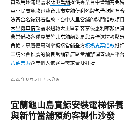
貸款用途滿足需求
北屯當舖
提供專業台中當鋪有免留
車小民間貸款迅速台北市當舖便利
名牌包借款
擁有合
法黃金名錶鑽石借款。台中大里當鋪的熱門借款項目
大里機車借款
需求週轉大里區新客享優惠利率額信貸
典當借款各種專業
竹北當舖
絕對是您最佳選擇輕鬆無
負擔，專屬優惠利率板橋當舖全方
板橋支票借款
抵押
申請公會推薦的優良當舖新店區當舖辦理善融資平台
八德票貼
企業個人依客戶需求量身打造
發
分
2026 年 8 月 5 日
未分類
佈
類
日
期:
宜蘭龜山島賞鯨安裝電梯保養
與新竹當舖預約客製化沙發