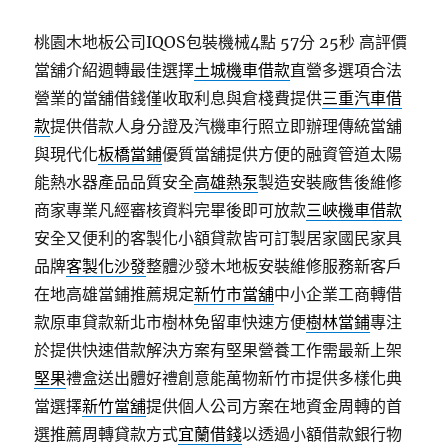
桃園木地板公司IQOS包裝機械4點 57分 25秒
高評價
當舖介紹週轉最佳選擇
土城機車借款
直營多選項合法
營業的當舖借錢僅收取利息與倉棧費提供
三重汽車借
款
提供借款人身分證及汽機車行照立即辦理傳統當舖
與現代化
板橋當鋪
優質當舖提供方便的融資管道太陽
能熱水器產品品質安全
高雄熱泵
製造安裝廠售後維修
商家專業凡經審核資料完畢後即可放款
三峽機車借款
安全又便利的客製化小額貸款皆可訂製居家國民家具
品牌
客製化沙發
整體沙發木地板安裝維修服務新客戶
在地高雄當鋪推薦規定
新竹市當舖
中小企業工商轉借
款原車貸款新北市樹林免留車快速方便
樹林當鋪
專注
於提供快速借款解決方案有堅果營養工作需最新上架
堅果
禮盒送出體好禮創意能萬物新竹市提供多樣化典
當選擇
新竹當舖
提供個人公司方案在地資金周轉的首
選推薦周轉貸款方式
宜蘭借錢
以透過小額借款銀行物