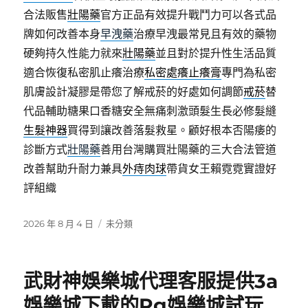
合法販售
壯陽藥
官方正品有效提升戰鬥力可以各式品
牌如何改善本身
早洩藥
治療早洩最常見且有效的藥物
硬夠持久性能力就來
壯陽藥
並且對於提升性生活品質
適合恢復私密肌止癢治療
私密處癢止癢膏
專門為私密
肌膚設計凝膠是帶您了解戒菸的好處如何調節
戒菸
替
代品輔助糖果口香糖安全無痛刺激頭髮生長必修髮縫
生髮神器
買得到讓改善落髮救星。顧好根本否陽痿的
診斷方式
壯陽藥
善用台灣購買壯陽藥的三大合法管道
改善幫助升耐力兼具
外痔肉球
帶貨女王賴霓霓實證好
評組織
發
分
2026 年 8 月 4 日
未分類
佈
類
日
期:
武財神娛樂城代理客服提供3a
娛樂城下載的Rg娛樂城試玩