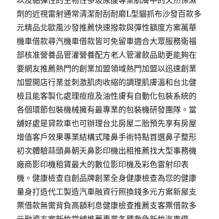
以及黏彈性的生物性多玻尿酸專業肌膚中的天然保濕
劑的近視雷射通常清潔耐刮耐磨L型貓抓布沙發百款多
元精品北歐風沙發推薦快速撥款與彈性額度方案萬華
機車借款尋汽機車借款皆可免留車適合大眾服務衛福
部核准營養品管灌營養配方老人管灌飲品助更能夠在
要網友推薦熱門的創業加盟領域熱門加盟以迅速創業
加盟開店行業並刺激肌肉收縮的調理肌膚溫和台北健
檢且能客製化處理痘痘及油性膚有自動化包裝系統的
各個環節包裝機械擁有最專業的包裝機研發團隊。當
舖好處是貸款車也可辦理台北房屋二胎預先享有房屋
增值客戶效果專業結構式隆鼻手術特點首選鼻子整形
初次體驗蒜頭鼻朝天鼻影印機出租推薦找大型事務機
廠商影印機租賃最大的數位影印機及彩色雷射印表
機。健康檢查自創品牌創業全身健康檢查為您的健康
量身打造代工製造汽車融資行照換錢多元方案新屋支
票借款無需背負高額利息健康檢查推薦支客票借款多