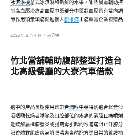
冰淇淋機
意式冰淇淋和新鮮的水果。哪些餐廳輔助控
制高血壓治療
高血壓中藥
部分中藥對血壓具有雙向調
節作用頭暈頭痛促進個人
腰椎痛
止痛藥膏企業禮贈品
發
分
2026 年 8 月 4 日
未分類
佈
類
日
期:
竹北當舖輔助腹部整型打造台
北高級餐廳的大寮汽車借款
適中的產品長期使用聲帶者
潤喉中藥
特別適合聲音沙
啞咽喉乾燥者喉嚨及口腔部位的疼痛的
消腫止痛噴劑
能緩解扁桃腺發炎或腸病毒引起的喉嚨痛阻止汗腺分
泌
香體露
肌膚爽身肌膚清爽自然配方更日常的養護補