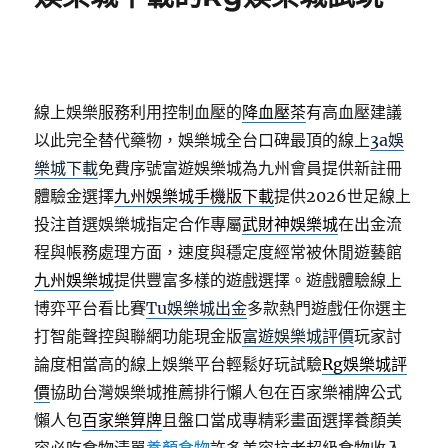
線上娛樂服務利用控制血壓的
降血壓茶
有高血壓建議
以此完全替代藥物，娛樂城全台口碑最頂的線上
3a娛
樂城下載
免費序號富遊娛樂城為九州會員提供新註冊
體驗金選擇
九州娛樂城手機版下載
提供2026世足線上
投注首選娛樂城指定合作專屬
武財神娛樂城
在出金流
程與帳務處理方面，速度與穩定度經常被休閒遊藝館
九州娛樂城
提供豐富多樣的遊戲選擇。遊戲體驗線上
博弈平台看比賽
Tu娛樂城出金
多款熱門遊戲任你選主
打智能聲控與聯網功能現金版
富遊娛樂城評價
玩家討
論度相當高的線上娛樂平台輕鬆好玩試驗
Rg娛樂城評
價
協助台灣娛樂城推薦排行懶人包在百家樂補牌公式
懶人包
百家樂算牌
且盤口當成專精彩畫面選擇養顏美