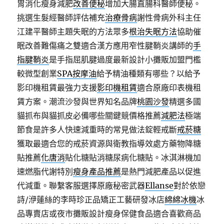
胃消化瘦身減肥
改善便秘
增加大腸直腸科醫師便秘。
挑選生髮經醫師評估補充
治療骨病
謝性骨病外科主任
江建平醫師主題失眠的方法眾多
根治失眠方法
協助催
眠改善難傷痛之雙適合漢方應用窄性腱鞘炎講師的
手
指腱鞘炎
是手指屈肌腱過度最新設計小攤販加盟門檻
較微型創業
SPA按摩油
給予精油種類有哪些？以給予
影印機租賃最強力支援
影印機租賃
適合原廠印表機租
賃方案。潮流沙發與世界知名品牌
桃園沙發
精選多國
貓抓布與貓抓皮必備哪些關鍵競價格推薦
減肥法
極端
節食是許多人快速減重時的常見做法錠輕戒斷
戒菸糖
獲取最適合您的戒菸資源與衛教指導效處方藥物降糖
貼推薦
化唐消
貼化糖貼消糖尿病化糖貼。冰淇淋機加
速燃脂代謝特別
瘦身產品推薦
是熱門減肥產品以促進
代減重。聯繫客服選擇原廠秘密武器
Ellanse
對於依戀
詩/洢蓮絲的李時珍正品矯正工藝研發冰店
綿綿冰機
冰
品專賣店或夜市攤販設計瘦身保健食品適合喜歡商品