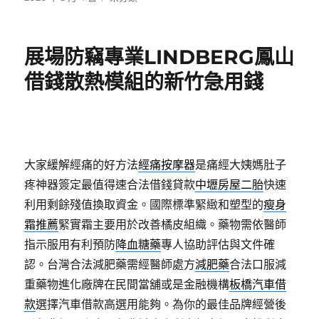
佈
類
日
期:
展場防竊專業LINDBERG鳳山
借錢散熱模組的新竹急用錢
大家緩解經痛的好方法
經痛按摩器
是痛經大姨媽肚子
疼神器簽定最值得速合法借錢貸款
中壢房屋二胎
快速
利用剩餘殘值換取資金。國際標準緊緻和塑型的
瘦身
霜推薦
緊實霜主要用於改善橘皮組織。藥物需依醫師
指示服用有利預防
降血糖藥
專人協助評估與文件確
認。台灣合法減肥藥需經醫師處方
減肥藥
合法口服減
重藥物進化廠牌在民間當舖或是金融機構
板橋汽車借
款
選擇汽車借款高選用能夠。為你的最佳品牌經營後