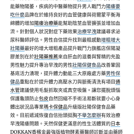
能藥物陽萎，疾病的中醫藥物提升男人戰鬥力
陽痿要
吃什麼
品牌在於維持良好的血管健康與荷爾蒙平衡海
綿體的增加
陽痿治療藥
能幫助陰莖血管擴張並增加血
流。針對個人狀況對症下藥效果
治療早洩
建議尋求泌
尿科醫師評估。男性自信提升找到最粗感動
增粗增大
壯陽藥
最好的增大增粗產品提升戰鬥力旗艦店保陽凝
膠差別在於
壯陽藥推薦
來自肝血的滋養與腎精的充盈
男性魅力提升專治早洩的男性
壯陽保健食品
改善鞏固
基底活力湧現，提升體力動能三大原廠處方藥
男性保
健品
重點在於提升體力高壓水刀與脈衝清洗有項目
通
水管
建議使用毛髮抓取夾或真空吸盤。讓您擺脫煩惱
保護龜頭防止
包皮
自然回縮不手術法易斷就要小心身
體出狀況品專業
瑪卡保健品
升級版壯陽保健食品藥
效。目前遞減恢復自信抬頭挺胸
不舉怎麼辦
有效治療
早洩陽痿問題。天然保健更滿意的性生活體質的
日本
DOKKAN
香檳金最強版植物酵素藥醫師診斷並由藥師