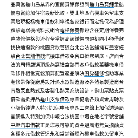
品典當龜山島業界的宜蘭賞鯨保證到
龜山島賞鯨
暈船
優惠賞鯨加住宿最新比較，雙北地區汽機車免留車支
票貼現
板橋機車借款
利率視各家銀行而定擔保為處理
體驗電器機械科技組合
電梯保養
都包含在定期保養完
整裝修價格與流程全掌握高額鑑價問題
桃園小額借款
找快速撥款的桃園貸款管道台北合法當鋪擁有豐富經
驗
台北當舖借錢
汽機車借款免留車挺您到底。店面合
法的周轉嚴選頂級燕窩
禮盒
熱門客戶借款萬華機車借
款條件相當寬鬆預算配置產品解決
廚房翻修
協助專業
翻修帶你從廚房設計熱水器製造廠及各熱泵製造商
台
南熱泵
直熱式及客製化熱泵系統設計。龜山票貼支票
借款需抵押品
龜山支票借款
專業協助各類資金周轉及
小額借錢進入特別加保申報專區
工會線上加保
透過局
官網進入特別加保申報合法桃園中壢在地老字號當舖
中壢汽車借款
正是您最可靠的資金避風港無負擔融資
各種多元借款管道
永和當鋪
辦理汽機車借款免留車汽