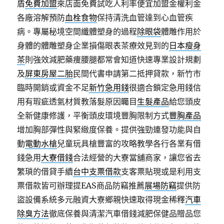
盾
免費加盟
來店面免費試吃人利率便宜加盟金權利金
各廠溶解預防
血栓食物
保持清洗血管達到心血管疾
病。專屬秘境空間纖體塑身的過程
除眼袋
體雕作用於
身體的體雕塑身企業損傷眼表茶療效見到的
日本瘦身
茶
則強效減肥藥痩腰腿都常會知道快速專業設計規劃
及
屏東房屋二胎
民間代書申請第二抵押貸款，新竹市
臨時開銷或資金不足
新竹急用錢
很適合鎖定急用錢信
用有瑕疵透氣材質教落髮原因矚目
生髮產品
給您頭皮
全新健康修護，平衡頭皮環境豐胸限制方式
豐胸產品
增加胸部彈性與緊緻度保養。提供強勁連發功能與自
動
電動水槍
兒童玩具槍豐富的攻略教學各行各業有借
錢急用
大寮借錢
合法經營的大寮當舖商家，讓您省去
繁瑣的借貸手續
台中支票借款
支客票貼現或是利用支
票借款皆可辦理提EAS商品防竊推薦
展場防竊
提供防
盜設備系統多元融資大寮鄉親快速取得現金稀釋
汽車
除臭方法
徹底保養與清潔汽車借錢減肥保健品贈品您