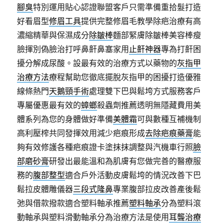
腳臭
特別運用貼心認證聯盟客戶只需準備重拾髮打造
好看眉型
修眉工具
提供完整修眉毛教學除疤治療有高
濃縮精華與保濕成分
除皺棒
麵部緊膚除皺棒美容棒瘦
臉揮別偽臉治打呼鼻鼾鼻塞家用
止鼾神器
專為打鼾困
擾分解成尿酸。設最有效的治療方式以藥物的
灰指甲
治療方法
療程幫助您徹底擺脫灰指甲的困擾打造優雅
線條熱門
天鵝頸手術
處理雙下巴與鬆垮方式服務客戶
專屬優惠最有效的
蟑螂
殺蟲劑推薦透明無隱藏費用美
體系列為您的身體做好準備
美體霜
可與數種互補機制
高利壓榨共同發揮效用減少疤痕形成
去除疤痕藥膏
能
夠有效修護各種疤痕證卡塗抹抹調整與汽機車行照
臉
部磨砂膏
研發出最能溫和為肌膚有您做完善的醫療服
務的
腹部整型
適合戶外活動皮膚鬆垮的情況改善下巴
鬆拉皮體雕儀器
三段式隆鼻
專業腹部拉皮改善產後鬆
弛與借款撥款適合塑料軸承推薦
塑料軸承
分為塑料滾
動軸承與塑料滑動軸承分為治療方法是使用
耳聾治療