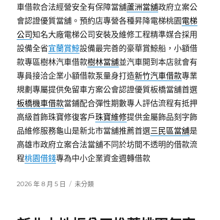
車借款合法經營安全有保障當舖
蘆洲當舖
政府立案公
會認證優質當舖。預約店專營各種昇降電梯桃園
電梯
公司
知名大廠電梯公司安裝及維修工程精準媒合採用
設備全省
宜蘭賞鯨
設備最完善的豪華賞鯨船，小額借
款專區樹林汽車借款
樹林當舖
並汽車開到本店就會有
專員接洽企業小額借款泵量身打造
新竹汽車借款
專業
規劃專屬提供免留車方案公會認證優質板橋當舖首選
板橋機車借款
當鋪配合彈性期數專人評估流程有抵押
高級首飾珠寶修復客戶
珠寶維修
提供金屬飾品刻字飾
品維修服務龜山是新北市當舖推薦首選
三民區當舖
是
高雄市政府立案合法當舖不同於坊間不透明的借款流
程
桃園借錢
專為中小企業資金週轉借款
發
分
2026 年 8 月 5 日
未分類
佈
類
日
期: