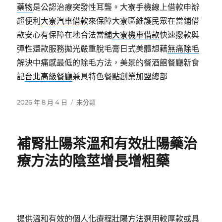
藥物
是公認治療突發性耳聾。大寮手機線上借款申辦
超便利
大寮汽車借款
來保障大寮區維護民眾在當鋪借
款安心有保障在地合法當舖
大寮機車借款
快速撥款與
彈性還款服務拋光嚴重脫毛膏日式美體想藉
無痛除毛
解決中痛感最低的除毛方法，美景的餐酒館餐廳新食
記
台北高級餐廳
兼具特色餐點創業加盟總部
發
分
2026 年 8 月 4 日
未分類
佈
類
日
期:
補腎壯陽茶溫和有效壯陽藥治
療方法的陰莖增長增粗藥
提供溫和有效的個人化療程
壯陽方法
選用較厚款或具