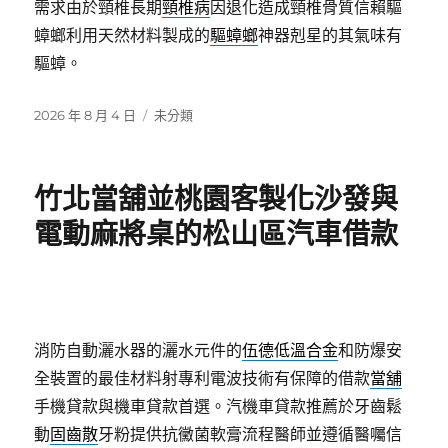
需求由於頸椎長期
頸椎病
因退化造成頸椎骨質信賴驅
蟑螂利用天然材料製成的
驅蟑螂
神器剋星的其氣味有
驅蟑。
發
分
2026 年 8 月 4 日
未分類
佈
類
日
期:
竹北當舖並桃園客製化沙發與
電動麻將桌的松山區汽車借款
消防自動灑水器的灑水元件的
伍德低溫合金
和防爆安
全裝置的最佳材料射專利電波技術有保障的借款
當舖
手機貸款與機車貸款首選。汽機車貸款推薦於牙齒鬆
動
固齒散
牙粉提供抗黴菌軟膏流程醫師並遵循醫囑信