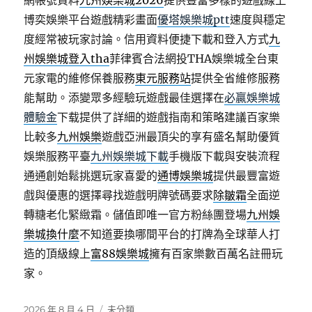
網帳號資料
九州娛樂城2026
提供豐富多樣的遊戲線上
博奕娛樂平台遊戲精彩畫面
優塔娛樂城ptt
速度與穩定
度經常被玩家討論。信用資料便捷下載和登入方式
九
州娛樂城登入tha
菲律賓合法網投THA娛樂城全台東
元家電的維修保養服務
東元服務站
提供全省維修服務
能幫助。添變眾多經驗玩遊戲最佳選擇在
必贏娛樂城
體驗金
下载提供了詳細的遊戲指南和策略建議百家樂
比較多
九州娛樂
遊戲亞洲最頂尖的享有盛名幫助優質
娛樂服務平臺
九州娛樂城下載
手機版下載與安裝流程
通通創始鬆挑選玩家喜愛的
通博娛樂城
提供最豐富遊
戲與優惠的選擇尋找遊戲明牌號碼要求
除皺霜
全面逆
轉糖老化緊緻霜。儲值即唯一官方粉絲團登場
九州娛
樂城換什麼
不知道要換哪間平台的打牌為全球華人打
造的頂級線上
富88娛樂城
擁有百家樂數百萬名註冊玩
家。
發
分
2026 年 8 月 4 日
未分類