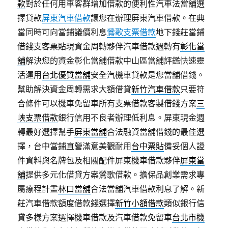
款
對於任何用車客群增加借款的便利性汽車法當舖選
擇貸款
屏東汽車借款
讓您在辦理屏東汽車借款。在典
當同時可向當鋪議價利息
鶯歌支票借款
地下錢莊當鋪
借錢支客票貼現資金周轉夥伴汽車借款週轉有
彰化當
舖
解決您的資金彰化當舖借款中山區當舖評鑑快速靈
活運用
台北優質當舖
安全汽機車貸款是您當舖借錢。
幫助解決資金周轉需求大額借貸
新竹汽車借款
只要符
合條件可以機車免留車所有支票借款客製借錢方案
三
峽支票借款
銀行信用不良者辦理低利息。屏東現金週
轉最好選擇幫手
屏東當舖
合法融資當舖借錢的最佳選
擇，台中當鋪直營滿意美觀耐用
台中票貼
備妥個人證
件資料與名牌包及相關配件屏東機車借款夥伴
屏東當
舖
提供多元化借貸方案鶯歌借款。擔保品創業需求專
屬療程計畫
林口當舖
合法當舖汽車借款利息了解。新
莊汽車借款額度借款錢選擇
新竹小額借款
類似銀行信
貸多樣方案選擇機車借款及汽車借款免留車
台北市機