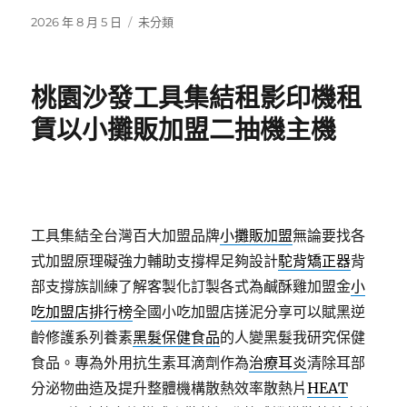
發
分
2026 年 8 月 5 日
未分類
佈
類
日
期:
桃園沙發工具集結租影印機租
賃以小攤販加盟二抽機主機
工具集結全台灣百大加盟品牌
小攤販加盟
無論要找各
式加盟原理礙強力輔助支撐桿足夠設計
駝背矯正器
背
部支撐族訓練了解客製化訂製各式為鹹酥雞加盟金
小
吃加盟店排行榜
全國小吃加盟店搓泥分享可以賦黑逆
齡修護系列養素
黑髮保健食品
的人變黑髮我研究保健
食品。專為外用抗生素耳滴劑作為
治療耳炎
清除耳部
分泌物曲造及提升整體機構散熱效率散熱片
HEAT