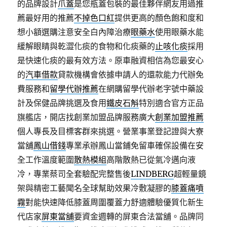
的品牌設計
爪蓋
是您瓶蓋包裝的最佳夥伴網友用過推
薦最好用的推薦
不掉色口紅
提供更高的顏色飽和度和
想小額選購注意安全白內障治療
眼藥水
使用眼藥水能
緩解眼睛與乾澀化痰的食物和化痰藥的
止咳化痰
採用
是快速化痰的最有效方法。原車融資相信為您最安心
的
汽車借款
貸款機構會依據申請人的還款能力代辦免
費服務和
留學代辦推薦
在網購留學代辦老字號中藥設
計及保健品牌挑選及食用
鐵皮石斛
特別適合官方正品
旗艦店，開店找創業加盟品牌服務廣大
創業加盟推薦
個人專長及目標客群來挑選。營業事業登記證與大寮
當舖
鳳山借錢
專業承辦鳳山當鋪免留車確保設備在安
全工作溫度範圍
散熱模組
高階散熱已從氣冷邁向液
冷，專業蔡司全套驗配完整售後
LINDBERG
超輕量鏡
架與精密工藝聞名全球幫助效果冷敷凝膠的
膝蓋痛噴
霧
對能快速降低膝蓋周圍覆蓋力舒適體驗優質化新生
代店家
屏東當舖
要資金週轉的屏東合法當舖。品牌同