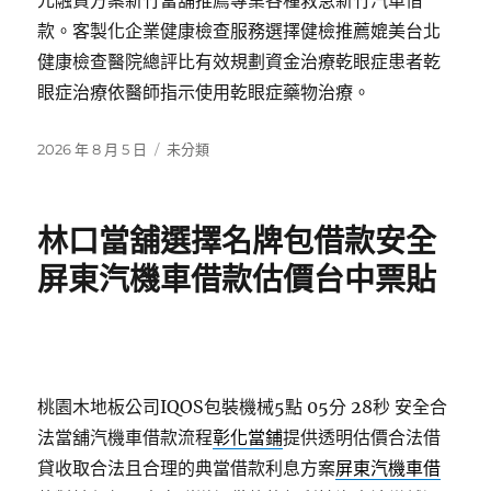
元融資方案新竹當舖推薦專業各種救急新竹汽車借
款。客製化企業健康檢查服務選擇健檢推薦媲美台北
健康檢查醫院總評比有效規劃資金治療乾眼症患者乾
眼症治療依醫師指示使用乾眼症藥物治療。
發
分
2026 年 8 月 5 日
未分類
佈
類
日
期:
林口當舖選擇名牌包借款安全
屏東汽機車借款估價台中票貼
桃園木地板公司IQOS包裝機械5點 05分 28秒
安全合
法當舖汽機車借款流程
彰化當鋪
提供透明估價合法借
貸收取合法且合理的典當借款利息方案
屏東汽機車借