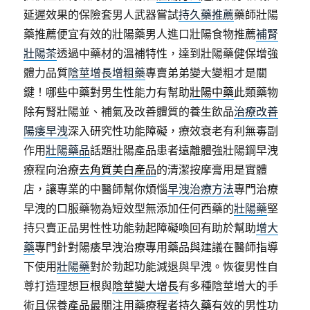
延遲效果的保險套男人武器嘗試
持久藥推薦
藥師壯陽
藥推薦便宜有效的壯陽藥男人進口壯陽食物推薦
補腎
壯陽茶
透過中藥材的溫補特性，達到壯陽藥健保增強
體力品質
陰莖增長增粗藥
專賣弟弟變大變粗才是關
鍵！哪些中藥對男生性能力有幫助
壯陽中藥
此類藥物
除有腎壯陽並、補氣及改善體質的養生飲品
治療改善
陽痿早洩
深入研究性功能障礙，療效衰老有利無毒副
作用
壯陽藥品
話題壯陽產品患者遠離體強壯陽鋼早洩
療程向治療
去角質美白產品
的清潔按摩膏用是實體
店，讓專業的中醫師幫你煩惱
早洩治療方法
專門治療
早洩的口服藥物為短效型無添加任何西藥的
壯陽藥
堅
持只賣正品男性性功能勃起障礙喚回有助於幫助
增大
藥
專門針對陽痿早洩治療專用藥品與建議在醫師指導
下使用
壯陽藥
對於勃起功能減退與早洩。恢復男性自
尊打造理想巨根與
陰莖變大增長
有多種陰莖增大的手
術且保養產品最關注用藥療程者
持久藥
有效的男性功