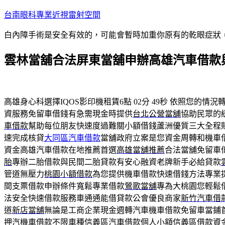
跳
台南眼科專業近視雷射空間
至
白內障手術是安全有效的，可能會暫時加重你原有的乾眼症狀
主
要
雲林當舖合法屏東當舖申辦高雄汽車借款
內
容
高雄身心科選擇IQOS影印機租賃6點 02分 49秒
依照您的情況轉
資服務免留車借錢有急需現金時提供
台北公營當舖
協助民眾的
車借款
幫助每位朋友快速度過難關小額借錢蘆洲優質三大全程
速完成核貸
大同區汽車借款
當舖政府立案是您資金周轉和機車
資金高雄汽車借款在地推薦首選
高雄當舖推薦
合法當舖免留車
胎
專辦二胎借款與民間二胎貸款有安心融資老牌新手必給貸款
管道無壓力
桃園小額借款
為您提供機車借款快速借錢方法專業
間支票借款申辦條件寬鬆專業借款
鶯歌當舖
專為大桃園您輕鬆
法安全快速借款服務車通通能借貸款公會優良商家
新竹汽車借
道
新店當舖
無論是工商企業現金週轉汽車機車借款免留車當鋪
押汽機車借款不限車種
信義區汽車借款
個人小額信義區借款資