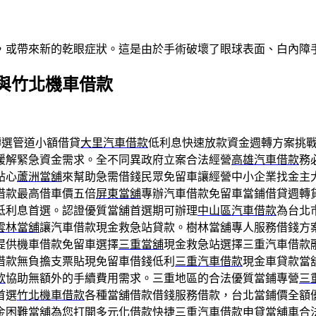
，或帶來新的乾眼症狀。這是由於手術破壞了眼球表面、白內障
與竹北機車借款
選管道小額借貸
大里汽車借款
低利息快速放款資金週轉方案挑
緩解緊急資金需求。全不同異政府立案合法經營
高雄汽車借款
務
貼心
蘆洲當舖
來幫助急需借錢民眾免留車讓經營中小企業找金主
借款最高借車價五倍
屏東當舖
專辦汽車借款免留車當鋪借貸週轉
低利息首選。認證優質當舖首選期可辦理
中山區汽車借款
為台北
雲林當舖
讓汽車借款現金救急站貸款。樹林當舖專人服務借錢方
提供機車借款免留車選擇
三重當舖
現金救急站選擇三重汽車借款
借款無負擔支票貼現免留車借錢低利
三重汽車借款
現金車貸款當
款
協助無額外的手續費用需求。三重地區的合法優質當鋪專營
三
首選
竹北機車借款
各種當舖借款借錢服務借款，台北當鋪價全額
金困難當舖為您打開多元化借款快捷
三重汽車借款
申貸當舖車合