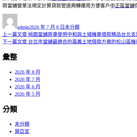
照當鋪營業法規定計算貸款管道周轉運用方便客戶
中正區當舖
作
發
分
者
佈
類
admin
2026 年 7 月 8 日
未分類
日
上
上一篇文章
桃園當舖原車使用中和與土城機車借款精品台北支
文
期:
一
下
下一篇文章
台北市當舖最適合的嘉義土地借款方案的松山區機
章
篇
一
彙整
導
文
篇
章:
文
覽
章:
2026 年 8 月
2026 年 7 月
2026 年 6 月
2026 年 5 月
分類
未分類
葉亞宜