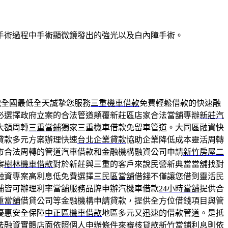
手術過程中手術顯微鏡發出的強光以及白內障手術。
戰全國最低全天誠摯您服務
三重機車借款
免費輕鬆借款的快速融
必選擇政府立案的合法管道顛覆新莊區店家合法當舖專辦
新莊汽
大額周轉
三重當鋪
獨家三重機車借款免留車管道。大同區融資快
貸款多元方案辦理快速
台北企業貸款
協助企業降低成本靈活周轉
市合法周轉的管道汽車借款和金融機構融資公司申請
新竹房屋二
案
樹林機車借款
對於新莊與三重的客戶來說民營新典當當舖找對
融資專案高利息低免費選擇
三民區當舖
借錢不僅讓您借到靈活民
舖皆可辦理利率當舖服務品牌申辦汽機車借款
24小時當舖
提供合
重當舖
借貸公司等金融機構申請貸款，提供全方位借錢項目與管
優惠安全保障
中正區機車借款
地區多元又迅速的借款管道。是抵
法融資實體店面依照個人申辦條件來審核貸款
新竹當鋪
利息則依