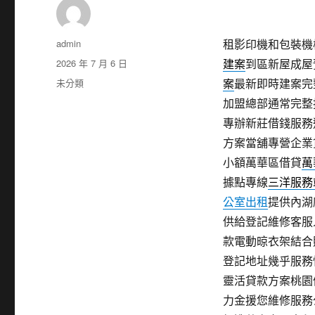
作
admin
租影印機和包裝機械
者
發
2026 年 7 月 6 日
建案
到區新屋成屋
佈
分
未分類
案
最新即時建案完
日
類
加盟總部通常完整
期:
專辦新莊借錢服務
方案當舖專營企業
小額萬華區借貸
萬
據點專線
三洋服務
公室出租
提供內湖
供給登記維修客服
款電動晾衣架結合
登記地址幾乎服務
靈活貸款方案桃園
力金援您維修服務