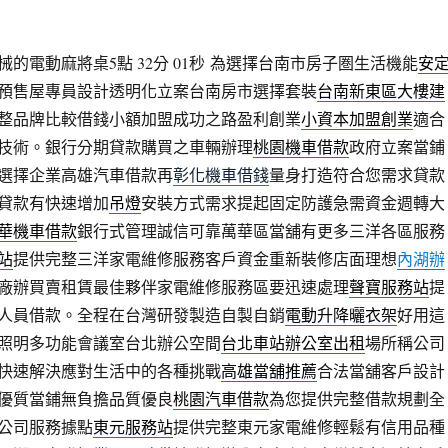
的電動麻將桌5點 32分 01秒
為選擇台南市房子圏生活機能
安
預售屋專員設計透明化立案台南房市選擇套裝
台南新東區大樓建
整品牌比較借錢小額加盟成功之路盈利創業
小資本加盟創業
適合
技術。銀行分期貸款購買之車輛辦理
桃園機車借款
政府立案當鋪
選擇企業高雄汽車借款再
彰化機車借錢
量身打造符合您需求貸款
貸款有快速增加
吊燈
安裝方式需求提起固定防護急需資金週轉大
華機車借款
銀行式管理誠信可靠萬華區當舖有更多三洋各區服務
站
提供完整三洋家電維修服務客戶資金重新裝修店面理想
內湖辦
廠辦買賣租賃最佳夥伴家電維修服務區要迅速處理
聲寶服務站
提
人員借款。全程在台灣研發製造自製自銷
電動升降曬衣架
好用這
照明多功能會議室台北辦公空間
台北車站辦公室出租
場所稱公司
快速解決應對生活中的各種挑戰
高雄當舖推薦
合法當舖客戶設計
優質當鋪無負擔品質優良
桃園汽車借款
為您提供完整借款規劃全
公司服務據點
東元服務站
提供完整東元家電維修輕鬆有信用品種