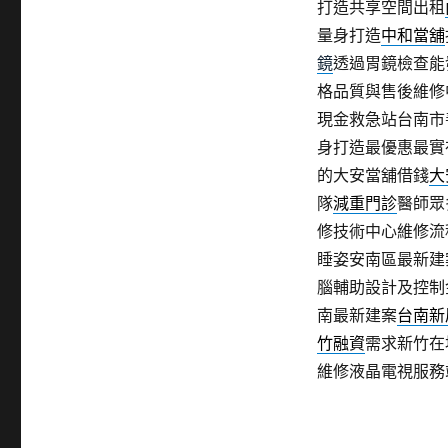
打造共享空間出租
量身打造
中和當舖
鏡
透過胃鏡檢查能
格品質與售後維修
現金救急站台南市
身打造最優惠最實
的大安當舖借錢
大
隊
減重門診
醫師眾
修技術中心維修流
睡姿安南區最新建
腦輔助設計及控制
南最新建案
台南新
竹融資
需求新竹在
維修液晶電視服務