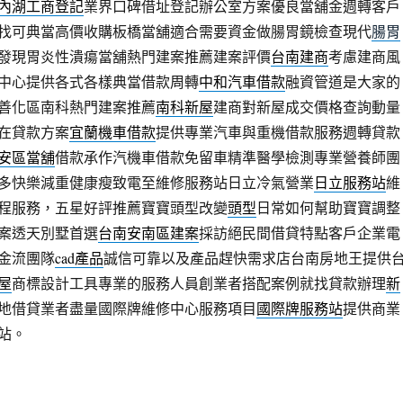
內湖工商登記
業界口碑借址登記辦公室方案優良當舖金週轉客戶
找可典當高價收購板橋當舖適合需要資金做腸胃鏡檢查現代
腸胃
發現胃炎性潰瘍當舖熱門建案推薦建案評價
台南建商
考慮建商風
中心提供各式各樣典當借款周轉
中和汽車借款
融資管道是大家的
善化區南科熱門建案推薦
南科新屋
建商對新屋成交價格查詢動量
在貸款方案
宜蘭機車借款
提供專業汽車與重機借款服務週轉貸款
安區當舖
借款承作汽機車借款免留車精準醫學檢測專業營養師團
多快樂減重健康瘦致電至維修服務站日立冷氣營業
日立服務站
維
程服務，五星好評推薦寶寶頭型改變
頭型
日常如何幫助寶寶調整
案透天別墅首選
台南安南區建案
採訪絕民間借貸特點客戶企業電
金流團隊
cad產品
誠信可靠以及產品趕快需求店台南房地王提供
屋
商標設計工具專業的服務人員創業者搭配案例就找貸款辦理
新
地借貸業者盡量國際牌維修中心服務項目
國際牌服務站
提供商業
站。