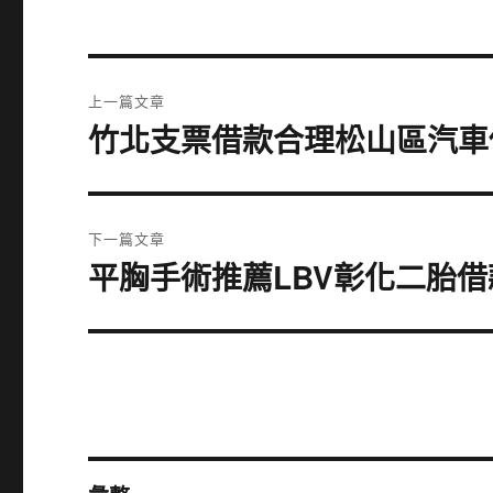
文
上一篇文章
章
竹北支票借款合理松山區汽車
上
一
導
篇
覽
文
下一篇文章
章:
平胸手術推薦LBV彰化二胎
下
一
篇
文
章: