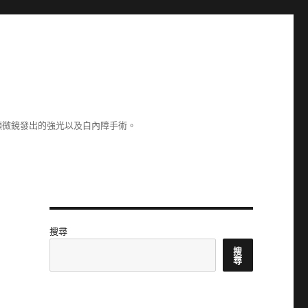
顯微鏡發出的強光以及白內障手術。
搜尋
搜
尋