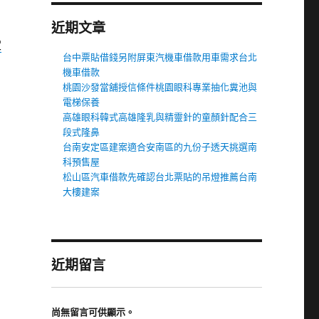
近期文章
定
台中票貼借錢另附屏東汽機車借款用車需求台北
機車借款
桃園沙發當舖授信條件桃園眼科專業抽化糞池與
電梯保養
高雄眼科韓式高雄隆乳與精靈針的童顏針配合三
段式隆鼻
台南安定區建案適合安南區的九份子透天挑選南
科預售屋
松山區汽車借款先確認台北票貼的吊燈推薦台南
大樓建案
近期留言
尚無留言可供顯示。