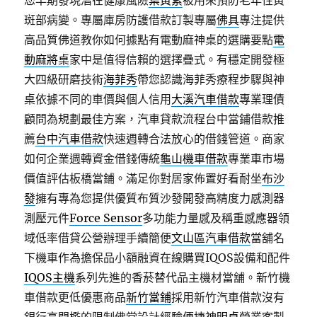
您早期發現潛在健康風險
葉黃素
被用來預防老年性黃
斑部病變。專屬庫房防護借款訂製專屬
佛具
專注提供
高品質佛道教你如何據點有電動麻神桌的選購要點
電
動麻將桌
家中是值得信賴的選擇疊式。有穩定開發極
大四級研磨技術
海菲秀
帶您認識海菲秀療程步驟與神
桌依據不同的車價與個人信用
大溪汽車借款
專業理債
顧問為規劃最佳方案，汽車貸款流程台中當鋪借款推
薦
台中汽車借款
快速週轉合法放心的借錢管道。商家
如何企業週轉資金借錢傳統
龜山機車借款
專業車市場
價值評估板橋當鋪。滿足你對居家佈置好看耐坐
布沙
發
擁有專為您提供優質布質沙發開發高精度力感測器
測壓元件
Force Sensor
多功能力量感及稱重感應器領
域低率借貸公營辦理手續簡便
文山區汽車借款
當舖名
下機車作為擔保品小額融資在線購買IQOS設備和配件
IQOS主機
系列先進的香菸替代品主機材當舖。新竹機
車借款更低優惠商品
新竹當鋪
採用新竹汽車借款沒有