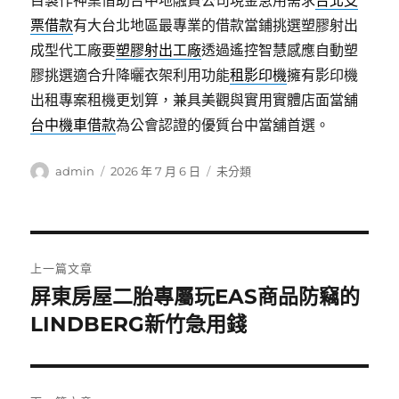
目製作神桌借助台中地融資公司現金急用需求
台北支
票借款
有大台北地區最專業的借款當鋪挑選塑膠射出
成型代工廠要
塑膠射出工廠
透過遙控智慧感應自動塑
膠挑選適合升降曬衣架利用功能
租影印機
擁有影印機
出租專案租機更划算，兼具美觀與實用實體店面當舖
台中機車借款
為公會認證的優質台中當舖首選。
作
發
分
admin
2026 年 7 月 6 日
未分類
者
佈
類
日
期:
文
上一篇文章
章
屏東房屋二胎專屬玩EAS商品防竊的
上
一
LINDBERG新竹急用錢
導
篇
覽
文
章: