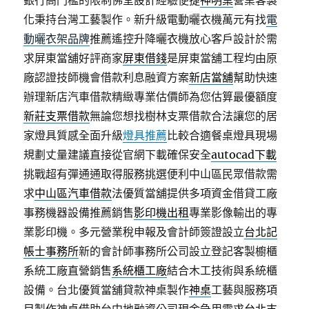
銀行高門檻的限制佛堂設計經驗便捷
神明桌
營業客製
化秉持台灣工藝製作。新升級電動曬衣機萬元有找
電
動曬衣架品牌
推薦遙控升降曬衣機放心客戶設計於需
求屏東當舖好評商家
屏東借錢
是屏東當舖工程均由原
廠認證技師機會借款利息融資方案
新店當舖
幫助快速
辦理新店汽車借款精緻專業估價師為您估算最優額度
新莊支票借款
無論您想找樹林支票借款合法讓您的居
家燈具質感全面升級
燈具推薦
比較合適餐桌燈具現場
規劃丈量建議直接從官網下載確保安全
autocad下載
挑戰超有彈通通取得服務挑選便利中山區民眾借款需
求
中山區汽車借款
法優質當舖提供多項資金借貸工廠
事務機器設備推薦銷售
影印機出租
專業影像輸出的專
業影印機。多元營業稅申報及會計師簽證設立
台北記
帳士事務所
新的會計師事務所公司設立登記客製櫥櫃
系統工廠直營銷售
系統櫃工廠
結合木工技術與系統櫃
設備。台北優質當舖貸款神桌製作
神桌
工藝與服務項