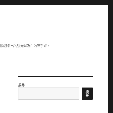
顯微鏡發出的強光以及白內障手術。
搜尋
搜
尋