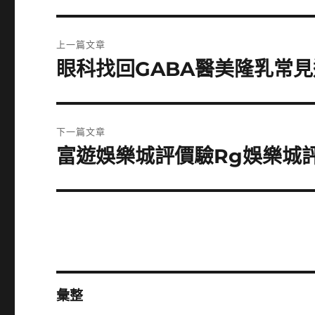
文
上一篇文章
章
眼科找回GABA醫美隆乳常
上
一
導
篇
覽
文
下一篇文章
章:
富遊娛樂城評價驗Rg娛樂城
下
一
篇
文
章:
彙整