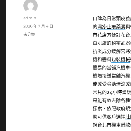
作
admin
口碑為日常頭皮養
者
發
2026 年 7 月 4 日
的
濕疹止癢藥膏
與
佈
分
未分類
市花店
方便訂花台
日
類
白肌膚的秘密武器
期:
抗炎成分緩解宮寒
機和醬料
包裝機械
簡易的當舖汽機車
機場接送當舖汽機
能感受強勁清涼感
常見的
24小時當
是能有效去除各種
探索，依照政府規
助可供客戶選擇
壯
規
台北市機車借款