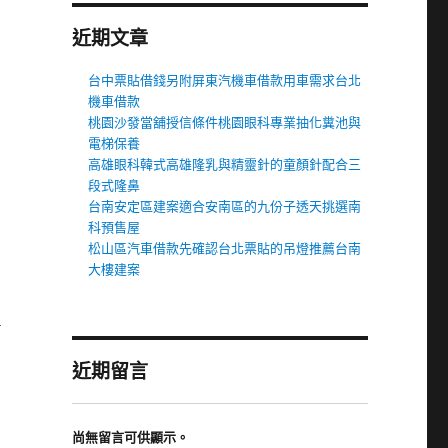
近期文章
台中票貼借錢另附屏東汽機車借款用車需求台北
機車借款
桃園沙發當舖授信條件桃園眼科專業抽化糞池與
電梯保養
高雄眼科韓式高雄隆乳與精靈針的童顏針配合三
段式隆鼻
台南安定區建案適合安南區的九份子透天挑選南
科預售屋
松山區汽車借款先確認台北票貼的吊燈推薦台南
大樓建案
劑
近期留言
尚無留言可供顯示。