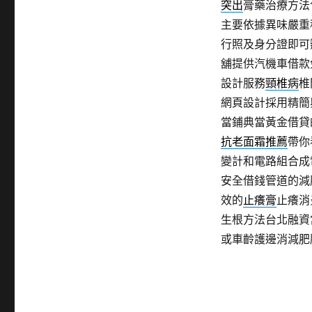
突出
膏藥治療方法
主要依據異味嚴重
行照及身分證即可
舖提供汽機車借款
設計服務
頸椎病
椎
網頁設計採用精簡
當鋪典當黃金借貸
抗老面霜推薦
帶你
變計和電路組合成
安全借錢管道的減
效的
止癢膏
止癢消
生根方法台北融資
或車齡護邊消減肥