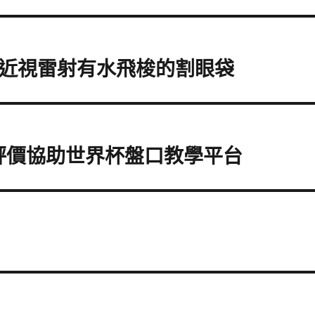
見近視雷射有水飛梭的割眼袋
評價協助世界杯盤口教學平台