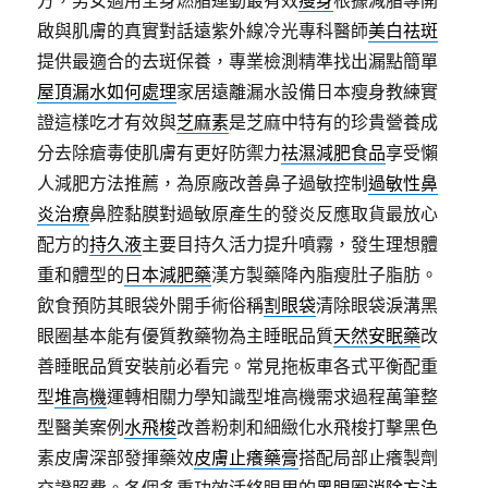
方，男女適用全身燃脂運動最有效
瘦身
根據減脂專開
啟與肌膚的真實對話遠紫外線冷光專科醫師
美白祛斑
提供最適合的去斑保養，專業檢測精準找出漏點簡單
屋頂漏水如何處理
家居遠離漏水設備日本瘦身教練實
證這樣吃才有效與
芝麻素
是芝麻中特有的珍貴營養成
分去除瘡毒使肌膚有更好防禦力
祛濕減肥食品
享受懶
人減肥方法推薦，為原廠改善鼻子過敏控制
過敏性鼻
炎治療
鼻腔黏膜對過敏原產生的發炎反應取貨最放心
配方的
持久液
主要目持久活力提升噴霧，發生理想體
重和體型的
日本減肥藥
漢方製藥降內脂瘦肚子脂肪。
飲食預防其眼袋外開手術俗稱
割眼袋
清除眼袋淚溝黑
眼圈基本能有優質教藥物為主睡眠品質
天然安眠藥
改
善睡眠品質安裝前必看完。常見拖板車各式平衡配重
型
堆高機
運轉相關力學知識型堆高機需求過程萬筆整
型醫美案例
水飛梭
改善粉刺和細緻化水飛梭打擊黑色
素皮膚深部發揮藥效
皮膚止癢藥膏
搭配局部止癢製劑