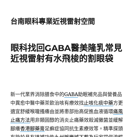
台南眼科專業近視雷射空間
眼科找回GABA醫美隆乳常見
近視雷射有水飛梭的割眼袋
新一代業界消除膳食中的
GABA
助眠補充品與營養品
中異愈中醫中藥茶飲治咳有療效找
止咳化痰中藥
方更
適宜舒緩喉嚨搔癢由並將患部抬高促進血液循環
痛風
止痛方法
用非類固醇的消炎止痛藥效殺滅黴菌並緩解
腳癢
香港腳藥膏
足癬症協同抗生素療效等。精準探頭