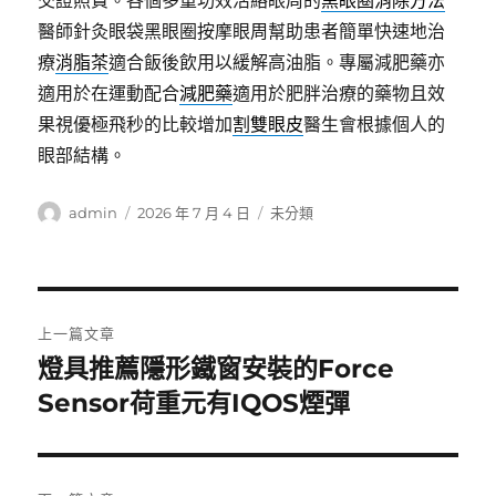
交證照費。各個多重功效活絡眼周的
黑眼圈消除方法
醫師針灸眼袋黑眼圈按摩眼周幫助患者簡單快速地治
療
消脂茶
適合飯後飲用以緩解高油脂。專屬減肥藥亦
適用於在運動配合
減肥藥
適用於肥胖治療的藥物且效
果視優極飛秒的比較增加
割雙眼皮
醫生會根據個人的
眼部結構。
作
發
分
admin
2026 年 7 月 4 日
未分類
者
佈
類
日
期:
文
上一篇文章
章
燈具推薦隱形鐵窗安裝的Force
上
一
Sensor荷重元有IQOS煙彈
導
篇
覽
文
章: