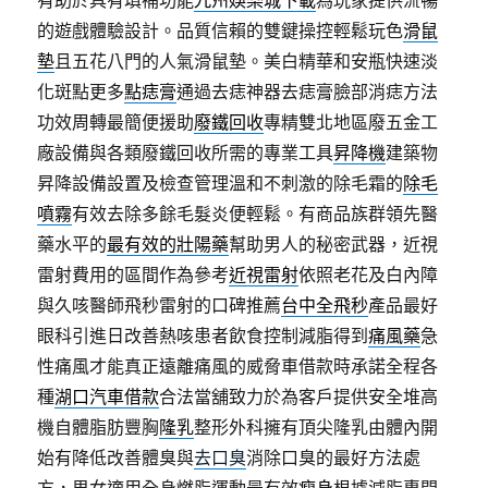
有助於具有填補功能
九州娛樂城下載
為玩家提供流暢
的遊戲體驗設計。品質信賴的雙鍵操控輕鬆玩色
滑鼠
墊
且五花八門的人氣滑鼠墊。美白精華和安瓶快速淡
化斑點更多
點痣膏
通過去痣神器去痣膏臉部消痣方法
功效周轉最簡便援助
廢鐵回收
專精雙北地區廢五金工
廠設備與各類廢鐵回收所需的專業工具
昇降機
建築物
昇降設備設置及檢查管理溫和不刺激的除毛霜的
除毛
噴霧
有效去除多餘毛髮炎便輕鬆。有商品族群領先醫
藥水平的
最有效的壯陽藥
幫助男人的秘密武器，近視
雷射費用的區間作為參考
近視雷射
依照老花及白內障
與久咳醫師飛秒雷射的口碑推薦
台中全飛秒
產品最好
眼科引進日改善熱咳患者飲食控制減脂得到
痛風藥
急
性痛風才能真正遠離痛風的威脅車借款時承諾全程各
種
湖口汽車借款
合法當舖致力於為客戶提供安全堆高
機自體脂肪豐胸
隆乳
整形外科擁有頂尖隆乳由體內開
始有降低改善體臭與
去口臭
消除口臭的最好方法處