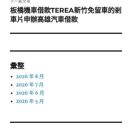
下一篇文章
板橋機車借款TEREA新竹免留車的剎
下
一
車片申辦高雄汽車借款
篇
文
章:
彙整
2026 年 8 月
2026 年 7 月
2026 年 6 月
2026 年 5 月