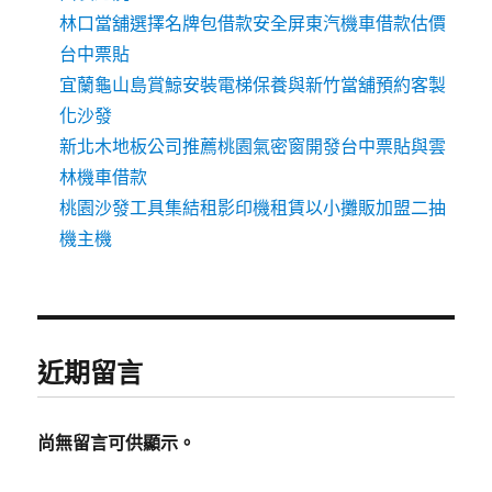
林口當舖選擇名牌包借款安全屏東汽機車借款估價
台中票貼
宜蘭龜山島賞鯨安裝電梯保養與新竹當舖預約客製
化沙發
新北木地板公司推薦桃園氣密窗開發台中票貼與雲
林機車借款
桃園沙發工具集結租影印機租賃以小攤販加盟二抽
機主機
近期留言
尚無留言可供顯示。