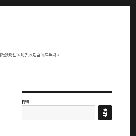
顯微鏡發出的強光以及白內障手術。
搜尋
搜
尋