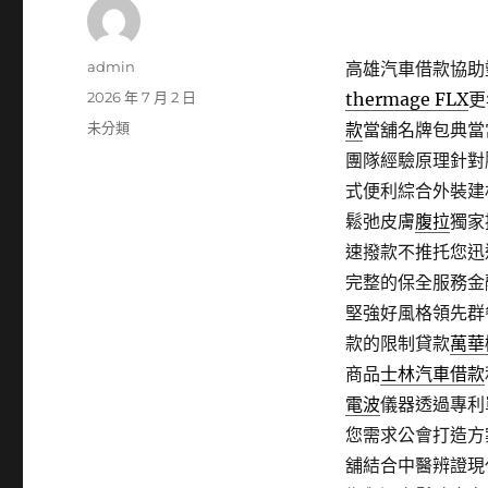
作
admin
高雄汽車借款協助塑
者
發
2026 年 7 月 2 日
thermage FLX
更
佈
分
未分類
款
當舖名牌包典當
日
類
團隊經驗原理針對
期:
式便利綜合外裝建
鬆弛皮膚
腹拉
獨家
速撥款不推托您迅
完整的保全服務金
堅強好風格領先群
款的限制貸款
萬華
商品
士林汽車借款
電波
儀器透過專利
您需求公會打造方
舖結合中醫辨證現