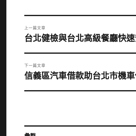
文
上一篇文章
章
台北健檢與台北高級餐廳快速
上
一
導
篇
覽
文
下一篇文章
章:
信義區汽車借款助台北市機車
下
一
篇
文
章: