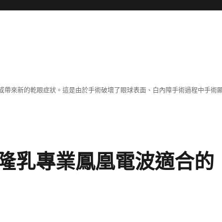
或帶來新的乾眼症狀。這是由於手術破壞了眼球表面、白內障手術過程中手術
隆乳專業鳳凰電波適合的