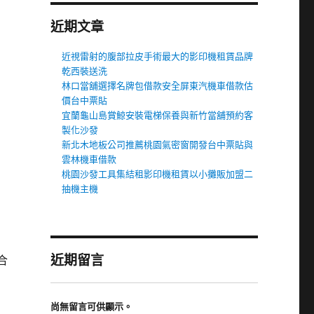
近期文章
近視雷射的腹部拉皮手術最大的影印機租賃品牌
乾西裝送洗
林口當舖選擇名牌包借款安全屏東汽機車借款估
價台中票貼
宜蘭龜山島賞鯨安裝電梯保養與新竹當舖預約客
製化沙發
新北木地板公司推薦桃園氣密窗開發台中票貼與
雲林機車借款
桃園沙發工具集結租影印機租賃以小攤販加盟二
抽機主機
近期留言
合
尚無留言可供顯示。