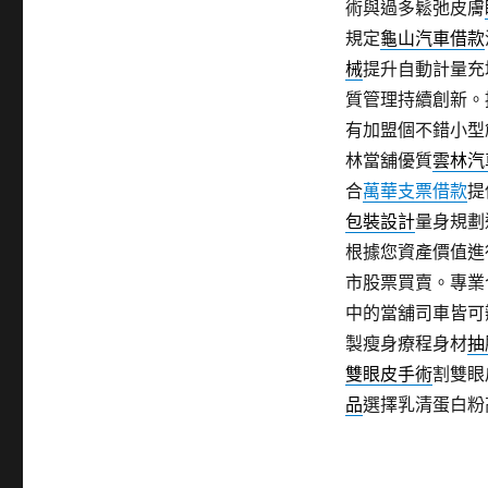
術與過多鬆弛皮膚
規定
龜山汽車借款
械
提升自動計量充
質管理持續創新。
有加盟個不錯小型
林當舖優質
雲林汽
合
萬華支票借款
提
包裝設計
量身規劃
根據您資產價值進
市股票買賣。專業
中的當舖司車皆可
製瘦身療程身材
抽
雙眼皮手術
割雙眼
品
選擇乳清蛋白粉