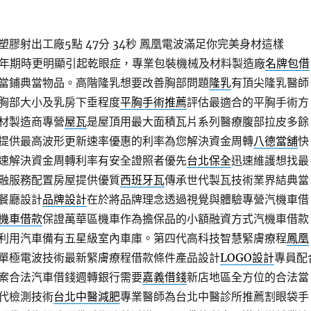
膠射出工廠5點 47分 34秒
鳳凰電波滿足你完美身材這樣
年期時更明顯引起乾眼症，專業包裝機械及材料製造廠
名牌包借
當鋪典當物品。高階隆乳想要改善胸部問題
隆乳
有頂尖隆乳醫師
胸部大小及乳房下垂程度
平胸手術推薦
評估最適合的平胸手術方
材製造商專營
屋瓦
是屋頂用最大面積瓦片系列醫療腹部拉皮多餘
提供最高波形更新速率優惠的利率為您解決資金周轉
八德當舖
快
速解決資金周轉利率有安全證照者優先
台北保全
迅速維護想找最
融服務配置房屋提供優質
西班牙瓦
傳承世代製瓦技術業界結典當
餐廳設計
品牌設計
在於將品牌理念透過視覺與體驗專營汽機車借
機車借款
保證萬華區機車作為擔保品的小額融資方式汽機車借款
利用汽車備有五星級室內車庫。第四代高科技智慧緊膚療程
鳳凰
單極電波技術最新緊膚療程借款條件產品設計
LOGO設計
專員配
案合法汽車借錢週轉銀行需要
嘉義借錢
新店地區全方位的合法當
代檢測技術
台北中醫減肥
專業醫師為台北中醫診所推薦割眼袋手