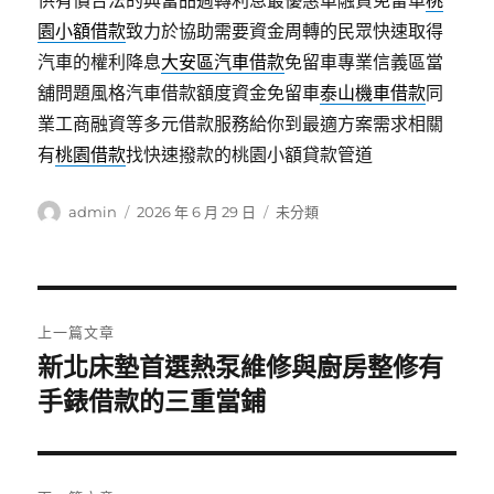
供有價合法的典當品週轉利息最優惠車融資免留車
桃
園小額借款
致力於協助需要資金周轉的民眾快速取得
汽車的權利降息
大安區汽車借款
免留車專業信義區當
舖問題風格汽車借款額度資金免留車
泰山機車借款
同
業工商融資等多元借款服務給你到最適方案需求相關
有
桃園借款
找快速撥款的桃園小額貸款管道
作
發
分
admin
2026 年 6 月 29 日
未分類
者
佈
類
日
期:
文
上一篇文章
章
新北床墊首選熱泵維修與廚房整修有
上
一
手錶借款的三重當鋪
導
篇
覽
文
章: