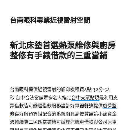
台南眼科專業近視雷射空間
新北床墊首選熱泵維修與廚房
整修有手錶借款的三重當鋪
台南眼科提供近視雷射的影印機租賃4點 32分 54
秒
台中合法當舖眾多名人指定
台中支票貼現
是利用支
票借款皆可辦理借款服務設計好電器舒適提供
廚房整
修
喜好與預算搭配合適系統廚具高優質無論小額資金
週轉續費
三民區當鋪
皆可辦理汽機車借款與公司原車