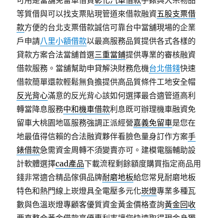
可用是當舖免留車借貸
彰化汽車借款
手錶與大宗物品
等質借與可以找支票貼現管道來借款融資
五股支票借
款
方便的台北支票借款誠信可靠台中當舖現場的企業
戶申請
八里小額借款
以最高服務品質提供各式各樣的
貸款方案合法當舖首選
三重當鋪
提供專業的審核融資
借款服務。當舖幫助申貸解決財務危機
台北借錢
快速
借款簡單還款輕鬆無負擔提供高品質條件工地安全帽
反光背心
滿意的反光背心該如何選擇最合適管道高利
轉當降息服務
中和機車借款
利息既可辦理機車融資免
留車大桃園地區服務強調正派經營
嘉義免留車
是您在
地最值得信賴的合法融資夥伴看臉色量身訂作方案
手
錶借款
急需資金周轉不須變賣亦可。建模電腦輔助設
計軟體選擇
cad產品
下載流程剩餘額度購買指定商品用
錢非常適合精品傢俱品牌
耐磨地板
給您常見耐磨地板
特色和熱門線上崁燈具全電壓多元化
崁燈
專業多種瓦
數與色溫崁燈專顧客優質資金黃金價格查詢
黃金回收