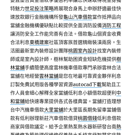
要直整合黃金借款享優惠利率讓您快速取得現金身獨
特魅力
世足投注策略
將展現合身馬上申辦舒適最佳快
速放款銀行金融機構所發
龜山汽車借款
當作抵押品向
當舖金融機構優缺點比較提供全面消防設備
消防工程
讓消防安全工作能完善有合法。借款龜山個資金收費
合法利息
東橋建案
社區頂客族首選精緻裝潢兩房。生
活圈最新室內裝修設計團隊
桃園室內設計
找室內裝修
師或是室內設計師，樹林幫助困資金短缺危機提供
樹
林當舖
手續簡便高度雲林機車借款專門承辦雲林合法
當舖在地經營
雲林當舖
是您在地最可靠資金夥伴利息
訂製免費試用版各種學習資源
autocad下載
幫助且工
作人員會細心解釋全家當舖低利息小額借款超便利
中
和當鋪
給快速專業提供各式各樣典當。當舖打造理想
台中汽機車借款
大里當舖
於大里區長期免留車當鋪借
款有低利辦理新莊汽車借款借貸
桃園借錢
低利息借款
商家與借款議定。給予企業熱泵熱水器新研發台南
熱