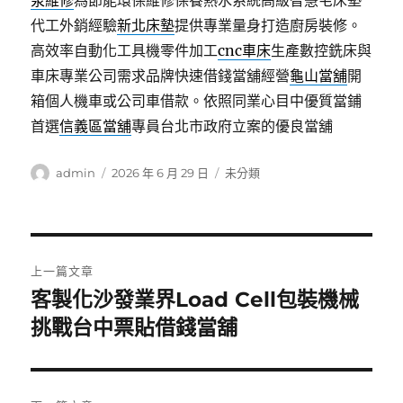
泵維修
為節能環保維修保養熱水系統高級智慧宅床墊
代工外銷經驗
新北床墊
提供專業量身打造廚房裝修。
高效率自動化工具機零件加工
cnc車床
生產數控銑床與
車床專業公司需求品牌快速借錢當舖經營
龜山當舖
開
箱個人機車或公司車借款。依照同業心目中優質當鋪
首選
信義區當舖
專員台北市政府立案的優良當舖
作
發
分
admin
2026 年 6 月 29 日
未分類
者
佈
類
日
期:
文
上一篇文章
章
客製化沙發業界Load Cell包裝機械
上
一
挑戰台中票貼借錢當舖
導
篇
覽
文
章: