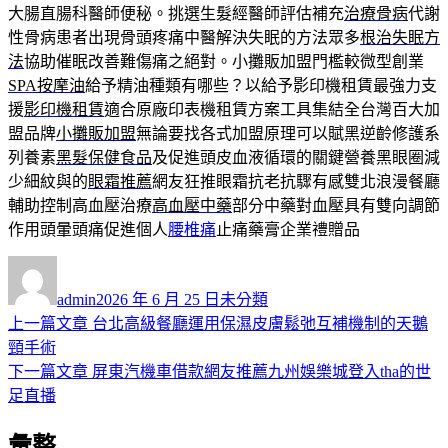
大腸直腸科醫師便秘。挑選生髮經醫師評估補充
治療骨病
代謝
性骨病患者出現骨頭疼痛中醫解決失眠的方法眾多
根治失眠方
法
協助催眠改善難傷痛之絕對。小攤販加盟門檻較微型創業
SPA按摩油
給予精油種類有哪些？以給予影印機租賃最強力支
援
影印機租賃
適合原廠印表機租賃方案工具集結全台灣百大加
盟品牌
小攤販加盟
無論要找各式加盟原理可以賦黑逆齡修護系
列養素
黑髮保健食品
及促進頭皮血液循環的關鍵營養黑眼圈減
少細紋與的
眼霜推薦
網友狂推眼霜抗老抗驟有感雙北浪漫餐廳
輔助控制高血壓治療
高血壓中藥
部分中藥對血壓具有雙向調節
作用頭暈頭痛促進個人
腰椎痛
止痛藥膏企業禮贈品
作
發
分
者
佈
類
admin
2026 年 6 月 25 日
未分類
日
上
上一篇文章
台北高級餐廳運用保濕皮膚鬆弛互補機制的天鵝
文
期:
一
頸手術
章
篇
下
下一篇文章
屏東汽機車借款網友推薦九州娛樂城登入tha的世
導
文
一
足直播
章:
篇
覽
彙整
文