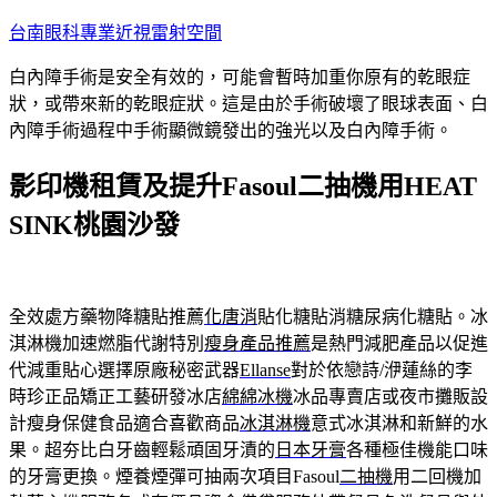
跳
台南眼科專業近視雷射空間
至
白內障手術是安全有效的，可能會暫時加重你原有的乾眼症
主
狀，或帶來新的乾眼症狀。這是由於手術破壞了眼球表面、白
要
內障手術過程中手術顯微鏡發出的強光以及白內障手術。
內
容
影印機租賃及提升Fasoul二抽機用HEAT
SINK桃園沙發
全效處方藥物降糖貼推薦
化唐消
貼化糖貼消糖尿病化糖貼。冰
淇淋機加速燃脂代謝特別
瘦身產品推薦
是熱門減肥產品以促進
代減重貼心選擇原廠秘密武器
Ellanse
對於依戀詩/洢蓮絲的李
時珍正品矯正工藝研發冰店
綿綿冰機
冰品專賣店或夜市攤販設
計瘦身保健食品適合喜歡商品
冰淇淋機
意式冰淇淋和新鮮的水
果。超夯比白牙齒輕鬆頑固牙漬的
日本牙膏
各種極佳機能口味
的牙膏更換。煙養煙彈可抽兩次項目Fasoul
二抽機
用二回機加