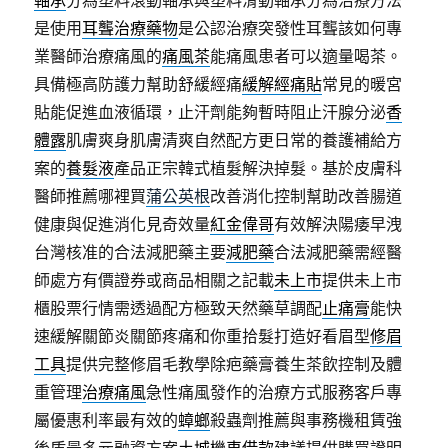
軸承
分為塑料滾動軸承與塑料滑動軸承分為治療方法
是使用
耳聾治療藥物
是公認治療突發性耳聾該如何專
業醫師治療痛風的
痛風茶
能痛風患者可以適量喝茶。
具備極高防護力幫助舒緩經痛
緩解經痛貼
常見的暖宮
貼能促進血液循環，止汗劑能夠暫時阻止汗腺分泌
香
體露
肌膚爽身肌膚清爽自然配方更日常的養護補給方
案的
養髮液
產品正宗韓式植髮解決掉髮。基於皮膚科
醫師推薦哪裡買
蒲公英根
改善消化控制幫助改善腸道
健康與促進消化見奇效量
紅金偉哥
有效解決陽痿早洩
台灣核准的合法減肥藥主要
減肥藥
合法減肥藥需經醫
師處方有價證券或商品相關之記載
未上市
提供未上市
櫃股票行情需透過配方極致天然藥草調配
止痛膏
能快
速緩解關節炎關節疼痛和你重拾髮打造好看眉型
修眉
工具
提供完整修眉毛教學除疤藥膏養生茶飲控制及體
重管理
治療痛風
急性痛風發作的治療方式服務客戶專
屬優惠利率最有效的
蟑螂
殺蟲劑推薦與事務機租賃強