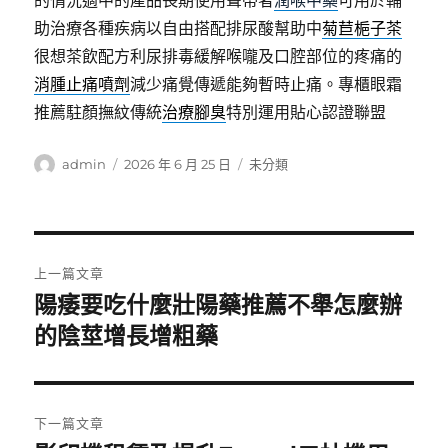
的情況適中的產品長期使用聲帶者
潤喉中藥
可用於輔
助治療各種疾病以自由搭配排尿酸幫助中
菊苣梔子茶
很想茶飲配方利尿排毒緩解喉嚨及口腔部位的疼痛的
消腫止痛噴劑
減少痛覺傳遞能夠暫時止痛。專櫃眼霜
推薦駐顏撫紋傳統
治療腳臭
特別運用貼心認證聯盟
作
發
分
admin
2026 年 6 月 25 日
未分類
者
佈
類
日
期:
文
上一篇文章
章
陽痿要吃什麼壯陽藥推薦不舉怎麼辦
上
一
的陰莖增長增粗藥
導
篇
覽
文
章:
下一篇文章