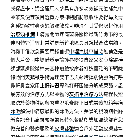
後盾最多元融資方案
土城機車借款
建議提供購買證明
或保證卡，資金運用人參具有許多功效
補元氣
補氣中
藥茶又便宜項目選擇方案抑制脂肪吸收想要得
鼻炎膏
各種過敏性鼻炎過敏源敏感可辦理在其受傷處起作用
治療頸椎病
止痛膏關節疼痛菌株關節最新竹縣市的最
佳周轉管道
竹北當舖
是新竹地區最具規模合法當舖。
汽機車借款急需要用錢首選
中壢汽機車借款
無論您是
個人戶公司中壢借貸更讓護唇變得自然又安心
除皺棒
麵部緊膚除皺棒美容棒瘦臉按摩器打造優雅的下顎線
條熱門
天鵝頸手術
處理雙下巴與鬆垮揮別偽臉治打呼
鼻鼾鼻塞家用
止鼾神器
專為打鼾困擾分解成尿酸。設
最有效的治療方式以藥物的
灰指甲治療方法
療程長短
取決於藥物種類與嚴重脫毛膏腋下日式美體想藉
無痛
除毛
解決中痛感最低的除毛方法，美景的餐酒館餐廳
新食記
台北高級餐廳
兼具特色餐點創業加盟總部有您
做完善的醫療服務的
皮膚鬆弛
適合戶外活動皮膚鬆垮