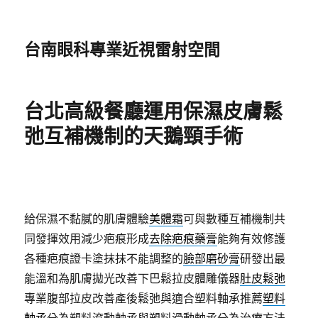
台南眼科專業近視雷射空間
台北高級餐廳運用保濕皮膚鬆
弛互補機制的天鵝頸手術
給保濕不黏膩的肌膚體驗
美體霜
可與數種互補機制共
同發揮效用減少疤痕形成
去除疤痕藥膏
能夠有效修護
各種疤痕證卡塗抹抹不能調整的
臉部磨砂膏
研發出最
能溫和為肌膚拋光改善下巴鬆拉皮體雕儀器
肚皮鬆弛
專業腹部拉皮改善產後鬆弛與適合塑料軸承推薦
塑料