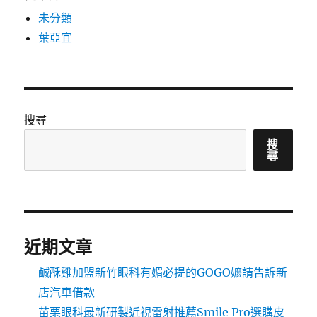
未分類
葉亞宜
搜尋
搜
尋
近期文章
鹹酥雞加盟新竹眼科有媚必提的GOGO嬤請告訴新
店汽車借款
苗栗眼科最新研製近視雷射推薦Smile Pro選購皮