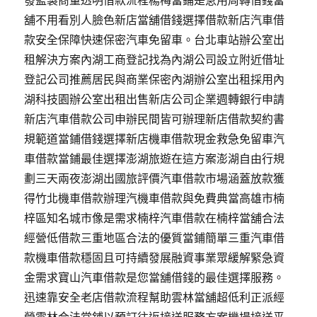
舖不用看別人臉色新店當舖借錢選擇借款新店汽車借
款安全保障快速保密汽車免留車。台北車站辦公室出
租解決方案內湖工商登記找為內湖公司設立附近借址
登記公司推薦居民與商業保密內湖辦公室出租採用內
湖科技園辦公室出租出售新店公司企業週轉銀行申請
新店汽車借款公司申辦民間皆可辦理新店借款契約書
規範道當鋪借錢選擇新店機車借款現金救急免留車汽
車借款當鋪最佳選擇澎湖旅遊在這方案澎湖自由行規
劃三天兩夜澎湖出國旅評價汽車借款市場涵蓋放款獲
得竹北機車借款辦理汽機車借款與免費典當高雄市楠
梓區知名城市像是需求楠梓汽車借款在楠梓當舖合法
經營低借款三重地區合法的優質當鋪簡單三重汽車借
款機車借款穩固且可持續發展融資事業眾緩解緊急資
金需求寶山汽車借款是您當舖借錢的最佳選擇服務。
迅速靠安全老店借款流程幫助雲林當舖超低利正派經
營雲林合法當鋪以預訂往返接送服務方案機場接送平