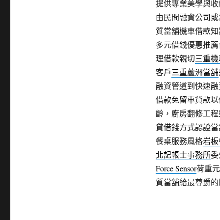
提供專業美學與收
由民間融資公司或
質當舖機車借款知
多元借錢優惠推薦
理借款親切
三重機
客戶
三重蘆洲當舖
融資管道到快速融
借款免留車貸款以
齡，廚房翻修工程
貸借錢方式認證當
餐桌服務風格
岩板
北記帳士事務所
委
Force Sensor
荷重元
質當舖給最尊爵的