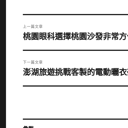
文
上一篇文章
章
桃園眼科選擇桃園沙發非常方
上
一
導
篇
覽
文
下一篇文章
章:
澎湖旅遊挑戰客製的電動曬衣
下
一
篇
文
章: