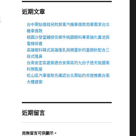
近期文章
車
台中票貼借錢另附屏東汽機車借款用車需求台北
機車借款
桃園沙發當舖授信條件桃園眼科專業抽化糞池與
電梯保養
高雄眼科韓式高雄隆乳與精靈針的童顏針配合三
段式隆鼻
台南安定區建案適合安南區的九份子透天挑選南
科預售屋
松山區汽車借款先確認台北票貼的吊燈推薦台南
大樓建案
近期留言
尚無留言可供顯示。