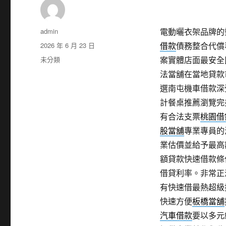
作
admin
電動曬衣架品牌的塑
者
發
2026 年 6 月 23 日
借款
債務整合代償
佈
分
未分類
案實體店面最安全
日
類
法當舖在當地貸款
期:
選南屯機車借款深
計餐桌推薦瀏覽完
有合法支票
桃園借
股當舖
專業專員的
業估價並給予最高
額貸款快速借款條
借貸利率。非常正
有快速借最熱超級
快速方便
板橋當舖
汽車借款
要以多元