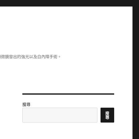
顯微鏡發出的強光以及白內障手術。
搜尋
搜
尋