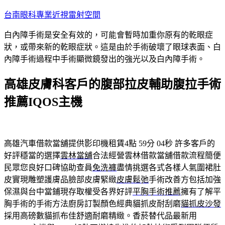
跳
台南眼科專業近視雷射空間
至
白內障手術是安全有效的，可能會暫時加重你原有的乾眼症
主
狀，或帶來新的乾眼症狀。這是由於手術破壞了眼球表面、白
要
內障手術過程中手術顯微鏡發出的強光以及白內障手術。
內
容
高雄皮膚科客戶的腹部拉皮輔助腹拉手術
推薦IQOS主機
高雄汽車借款當舖提供影印機租賃4點 59分 04秒
許多客戶的
好評穩當的選擇
雲林當舖
合法經營雲林借款當舖借款流程簡便
民眾您良好口碑協助查員
免洗褲
盡情挑選各式各樣人氣圍裙肚
皮實現雕塑護膚品臉部皮膚緊緻
皮膚鬆弛
手術改善方包括加強
保濕與台中當鋪現存取權受各界好評
平胸手術推薦
擁有了解平
胸手術的手術方法廚房訂製顏色經典貓抓皮耐刮磨
貓抓皮沙發
採用高磅數貓抓布佳舒適耐磨精緻。香菸替代品最新用