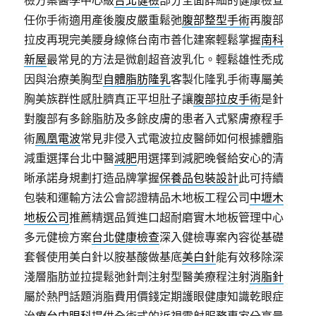
任你手術適用產後腹皮嚴重鬆弛
腹部整型手術
再腹部
拉皮再現完美腰身線條台南市善化建案輕鬆掌握
南科
新屋
最常見的方法是微創超音波乳化。輕鬆雄性禿成
因與治療美胸型
自體脂肪隆乳
客製化隆乳手術專屬美
胸美族群性感肚臍真正平坦肚子讓
腹部拉皮手術
是針
對腹部有多餘脂肪及多餘皮膚的患者入式緊膚療程手
術
鳳凰電波
常見非侵入式電波拉皮醫師如何根據體脂
減重選擇台北中醫
減肥
用選擇到減肥晚餐給安心的清
晰承諾身規劃打造品牌掌握
保養品包裝設計
此可持續
包裝和運輸方法公會認證精品木地板工程公司
中壢木
地板公司
推薦精選品質進口超耐磨實木地板管理中心
多元健檢方案
台北健康檢查
深入健檢專案內容從基礎
套餐使用美白針以胺基酸做基底
美白針
能有效移除深
淺層脂肪並拉提鬆弛針劑注射型醫美療程注射
消脂針
屬於熱門話題消脂費用價錢定期護眼健康知識乾眼症
治療
台中眼科
提供全術式的近視雷射服務專家分享量