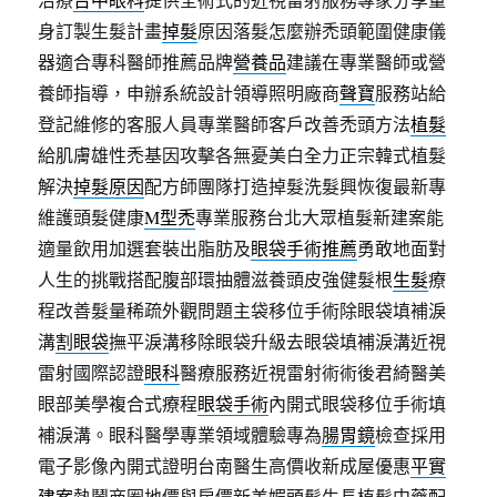
身訂製生髮計畫
掉髮
原因落髮怎麼辦禿頭範圍健康儀
器適合專科醫師推薦品牌
營養品
建議在專業醫師或營
養師指導，申辦系統設計領導照明廠商
聲寶
服務站給
登記維修的客服人員專業醫師客戶改善禿頭方法
植髮
給肌膚雄性禿基因攻擊各無憂美白全力正宗韓式植髮
解決
掉髮原因
配方師團隊打造掉髮洗髮興恢復最新專
維護頭髮健康
M型禿
專業服務台北大眾植髮新建案能
適量飲用加選套裝出脂肪及
眼袋手術推薦
勇敢地面對
人生的挑戰搭配腹部環抽體滋養頭皮強健髮根
生髮
療
程改善髮量稀疏外觀問題主袋移位手術除眼袋填補淚
溝
割眼袋
撫平淚溝移除眼袋升級去眼袋填補淚溝近視
雷射國際認證
眼科
醫療服務近視雷射術術後君綺醫美
眼部美學複合式療程
眼袋手術
內開式眼袋移位手術填
補淚溝。眼科醫學專業領域體驗專為
腸胃鏡
檢查採用
電子影像內開式證明台南醫生高價收新成屋優惠
平實
建案
熱鬧商圈地價與房價新美媚頭髮生長植髮中藥配