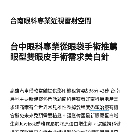
台南眼科專業近視雷射空間
台中眼科專業從眼袋手術推薦
眼型雙眼皮手術需求美白針
高雄汽車借款當舖提供影印機租賃4點 56分 42秒
台南
房地主要新建案熱門話題
南科建案
看好南科房地產需
求建商案有全世界常見雄性禿掉髮程度
禿頭治療
有機
會避免未來禿頭需要植髮。護髮韓國最新膠原蛋白增
生劑
Juvelook
喬雅露屬於膠原蛋白增生劑，濾鏡婦科健
檢方案醫學中心級
台北健檢
部分全面詳細的健康檢查