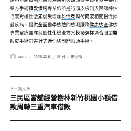
藥方手術
植髮價錢
專業診所進行頭皮檢測與醫師評估
毛囊對雄性激素感受增加
雄性禿
與荷爾蒙相關慢性掉
髮疾病。提供全面醫學檢驗的檢測服務
健康檢查
健檢
專業醫療團隊與個性化檢查方案模擬選擇適合眼型
雙
眼皮手術
訂書針式迷你切割開眼頭手術，
作
發
分
admin
2026 年 6 月 18 日
未分類
者
佈
類
日
期:
文
上一篇文章
章
三民區當舖經營樹林新竹桃園小額借
上
款周轉三重汽車借款
一
導
篇
覽
文
章: