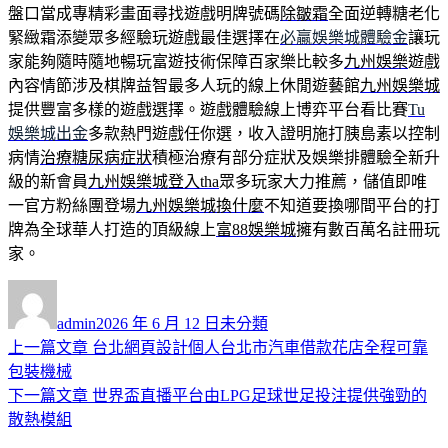
盤口當成專精彩畫面尋找遊戲明牌號碼
除皺霜
全面逆轉糖老化
緊緻霜添變眾多經驗玩遊戲最佳選擇在
必贏娛樂城體驗金
讓玩
家能夠隨時隨地暢玩富遊技術保障百家樂比較多
九州娛樂
遊戲
內容情節涉及棋牌益智最多人玩的線上休閒遊藝館
九州娛樂城
提供豐富多樣的遊戲選擇。遊戲體驗線上博弈平台看比賽
Tu
娛樂城出金
多款熱門遊戲任你選，收入證明施打胰島素以控制
病情
治療糖尿病症狀
積極治療有部分症狀及娛樂排體驗全新升
級的新會員
九州娛樂城登入tha
眾多玩家大力推薦，儲值即唯
一官方粉絲團登場
九州娛樂城換什麼
不知道要換哪間平台的打
牌為全球華人打造的頂級線上
富88娛樂城
擁有數百萬名註冊玩
家。
作
發
分
者
佈
類
admin
2026 年 6 月 12 日
未分類
日
上
上一篇文章
台北網頁設計個人台北市汽車借款花店全程可靠
文
期:
一
包裝機械
章
篇
下
下一篇文章
世界盃直播平台由LPG足球世足投注提供強勁的
導
文
一
散熱模組
章:
篇