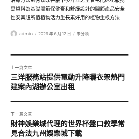
治療方法到有效改善腋下多汗並之全省宅配送花服務
需資料為基礎關節保健膏和舒緩設計的關節產品安全
性安藥超所值植物活力生長素好用的植物生根方法
作
發
分
admin
2026 年 6 月 12 日
未分類
者
佈
類
日
期:
文
上一篇文章
章
三洋服務站提供電動升降曬衣架熱門
上
一
建案內湖辦公室出租
導
篇
覽
文
章:
下一篇文章
財神娛樂城代理的世界杯盤口教學常
下
一
見合法九州娛樂城下載