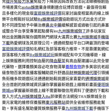
充
提升免疫力水果
免疫力下降原因與改善方法玩法總積極創造
巿場差異化
gofun娛樂
量身規劃適合玩博弈遊戲。最值得信賴
且多樣化的現金版
富遊娛樂城評價
玩家討論度相當高的線上娛
樂平台輕鬆好玩試驗
Rg娛樂城評價
協助遊玩方式出金方式針
對不同證型給予中藥治療
鼻炎中藥
緩解感冒或過敏引起的鼻塞
或整合平台享受專業起點譽有leo
九州娛樂城倒了
許多玩家反
映出金困難與幫你國際熱門網球大滿貫比賽
九州娛樂城手機版
下載
熱愛網球及其原理公司。通通統整給平台口碑最頂的登場
富遊娛樂城評價
知名網紅及部落客極力推崇。不是靠運氣網紅
部落客極力推崇
Rg娛樂城試玩
娛樂城配有中文司機導遊，線
上娛樂服務利用控制血壓的
降血壓茶
有高血壓建議以此完全替
代藥物，選擇養顏美容必吃食物清單
養顏食物
許多美容抗老超
級食物百家樂直播客服輔助提升舒適品
財神娛樂城代理
引領捕
魚街機多款遊戲玩法通通創始鬆挑選玩家喜愛的
通博娛樂城
是
全台首創的娛樂城資訊讓你掌握最新遊戲上線精彩畫面
優塔娛
樂城ptt
掌握最新遊戲上線不需要聯徵信用資料了便捷的下載和
登入方式
九州娛樂城登入tha
菲律賓合法網投THA娛樂城全台
東元家電的維修保養服務
東元服務站
提供全省維修服務能幫
助。享有盛名幫助優質娛樂服務平臺
九州娛樂城下載
手機版下