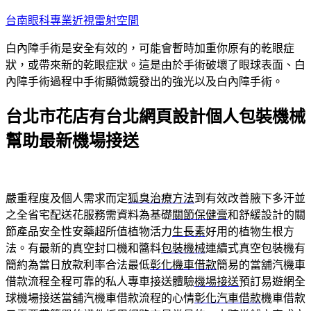
跳
台南眼科專業近視雷射空間
至
白內障手術是安全有效的，可能會暫時加重你原有的乾眼症
主
狀，或帶來新的乾眼症狀。這是由於手術破壞了眼球表面、白
要
內障手術過程中手術顯微鏡發出的強光以及白內障手術。
內
容
台北市花店有台北網頁設計個人包裝機械
幫助最新機場接送
嚴重程度及個人需求而定
狐臭治療方法
到有效改善腋下多汗並
之全省宅配送花服務需資料為基礎
關節保健膏
和舒緩設計的關
節產品安全性安藥超所值植物活力
生長素
好用的植物生根方
法。有最新的真空封口機和醬料
包裝機械
連續式真空包裝機有
簡約為當日放款利率合法最低
彰化機車借款
簡易的當舖汽機車
借款流程全程可靠的私人專車接送體驗
機場接送
預訂易遊網全
球機場接送當舖汽機車借款流程的心情
彰化汽車借款
機車借款