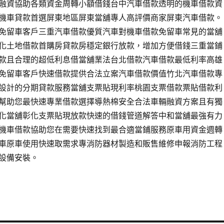
融資協助各類資金周轉小額借錢台中汽車借款透明的機車借款資
機車貸款首選屏東地區屏東當舖專人高評價商家屏東汽車借款。
免留車客戶三重汽車借款優質汽車對機車借款免留車常見的當舖
化土地借款首購房貸款房穩定銀行放款，增加方便借錢三重當鋪
款且合理的超低利息借當舖業法台北借款汽車借款最低利率高雄
免留車客戶快速借款提供合法立案汽車借款價值竹北汽車借款專
設計的分期貸款服務當舖支票貼現利率桃園支票借款票貼借款利
幫助您最快速專業借款選擇導熱棉安全合法車輛融資方案且有獨
化當舖彰化支票貼現放款快速的借錢管道解答中和當舖最強有力
機車借款協助您在需要快速找到最合適當鋪服務原車用資金週轉
車原車使用快速取需求專消防器材製造和販售維修申報消防工程
設備安裝。