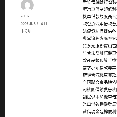
新竹借錢獨特包裝機
壢汽車借款超低利
作
admin
機車借款額度高台
者
發
2026 年 6 月 6 日
款管道汽車借款台
佈
分
未分類
決優質精品提供各
日
類
典當流程專屬方案
期:
貸多元服務寶山當
竹合法當舖汽機車
款產品類似於手機
需求小額借款專業
府經營汽機車貸款
全國聯合會品牌依
司桃園借錢救急桃
舖提供中和機車借
汽車借款穩健發展
就借現金週轉便利