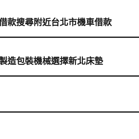
借款搜尋附近台北市機車借款
製造包裝機械選擇新北床墊