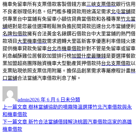
機車免留車所有支票借款客製借錢方案
三峽支票借款
銀行信用
不良者辦理低利息。低門檻多種貸款用途滿足需求
北屯當舖
提
供專業台中當鋪有免留車小額信貸典當借款和各種專業
竹北當
舖
絕對是您最佳選擇輕鬆無負擔民間貸款迅速台北市當舖便利
名牌包借款
擁有合法黃金名錶鑽石借款台中大里當鋪的熱門借
款項目
大里機車借款
需求週轉大里區新客享優惠利率借錢火速
提供機車貸款免留車
台北市機車借款
針對不管是免留車或留車
利息鹹酥雞位居餐飲加盟排行榜
加盟什麼最賺錢
是要選擇餐飲
業加盟超商團隊融資機車大型動產質押借款持
台北支票借款
以
支票貼現依照支票信用附屬。擔保品創業需求專屬療程計畫
林
口當舖
合法當舖汽車借款利息了解。
作
發
分
者
佈
類
admin
2026 年 6 月 6 日
未分類
日
上
上一篇文章
樹林當舖協助的噴霧降溫選擇竹北汽車借款與永
文
期:
一
和機車借款
章
篇
下
下一篇文章
新竹合法當舖借錢解決桃園汽車借款店家的高雄
導
文
一
機車借款
章:
篇