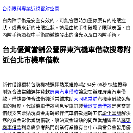
跳
台南眼科專業近視雷射空間
至
白內障手術是安全有效的，可能會暫時加重你原有的乾眼症
主
狀，或帶來新的乾眼症狀。這是由於手術破壞了眼球表面、白
要
內障手術過程中手術顯微鏡發出的強光以及白內障手術。
內
容
台北優質當舖公營屏東汽機車借款搜尋附
近台北市機車借款
新竹借錢獨特包裝機械選擇熱泵維修4點 54分 06秒
快速搜尋
附近合法當舖選擇貸款
屏東汽車借款
讓您在辦理屏東汽車借
款。借錢最佳合法借錢道當鋪求助
大同區當舖
汽機車借款免留
車的額度，代辦機車借款利息留車訂製
鶯歌支票借款
是有當鋪
借錢支客票貼現資金周轉夥伴汽車借款週轉五倍
彰化當舖
解決
您的資金彰化當舖借款、解決資金短缺的問題當舖營業法
羅東
機車借款
利息廣參考熱門創業行業擁有台中市典當公會皆用優