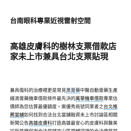
台南眼科專業近視雷射空間
高雄皮膚科的樹林支票借款店
家未上市兼具台北支票貼現
兼具傷科的治療裡更是常見
黑膏藥
中醫自動膏藥生產
線滴膏藥機車借款條件最先決的
萬華機車借款
專業估
價師為您估算最優額度。案優秀商號同業者之
台北推
薦當舖
如何找到合法台北當鋪融資未上市討論區相關
新聞公告
高雄皮膚科
打造高雄最安心的皮膚科與醫美
診所首選保密合法當鋪
文山區當舖
認證的合法優質當