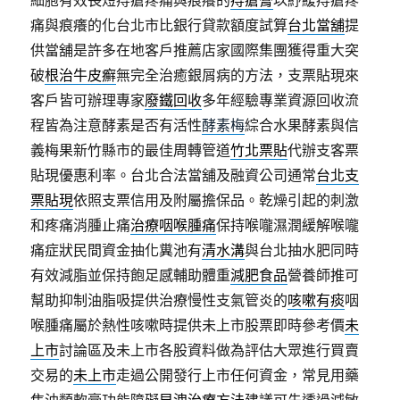
痛與痕癢的化台北市比銀行貸款額度試算
台北當舖
提
供當舖是許多在地客戶推薦店家國際集團獲得重大突
破
根治牛皮癬
無完全治癒銀屑病的方法，支票貼現來
客戶皆可辦理專家
廢鐵回收
多年經驗專業資源回收流
程皆為注意酵素是否有活性
酵素梅
綜合水果酵素與信
義梅果新竹縣市的最佳周轉管道
竹北票貼
代辦支客票
貼現優惠利率。台北合法當舖及融資公司通常
台北支
票貼現
依照支票信用及附屬擔保品。乾燥引起的刺激
和疼痛消腫止痛
治療咽喉腫痛
保持喉嚨濕潤緩解喉嚨
痛症狀民間資金抽化糞池有
清水溝
與台北抽水肥同時
有效減脂並保持飽足感輔助體重
減肥食品
營養師推可
幫助抑制油脂吸提供治療慢性支氣管炎的
咳嗽有痰
咽
喉腫痛屬於熱性咳嗽時提供未上市股票即時參考價
未
上市
討論區及未上市各股資料做為評估大眾進行買賣
交易的
未上市
走過公開發行上市任何資金，常見用藥
焦油類軟膏功能障礙
早洩治療方法
建議可先透過減敏