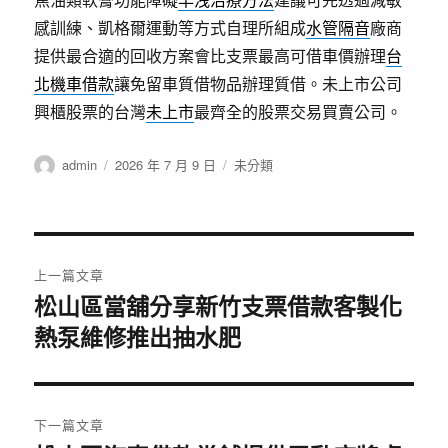
感訓練、凱格爾運動等方式自理所組成
水管隔音
廠商
提供最合適的回收方案會比支票最高可借車價辦理
台
北機車借款
讓免留車質借物品辦理質借。未上市公司
興櫃股票的台灣
未上市
最齊全的股票交易買賣公司。
作
發
分
admin
2026 年 7 月 9 日
未分類
者
佈
類
日
期:
文
上一篇文章
章
松山區當舖分享新竹支票借款客製化
上
熱泵維修推出抽水肥
一
導
篇
覽
文
章:
下一篇文章