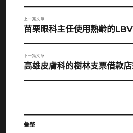
文
上一篇文章
章
苗栗眼科主任使用熟齡的LBV
上
一
導
篇
覽
文
下一篇文章
章:
高雄皮膚科的樹林支票借款店
下
一
篇
文
章:
彙整