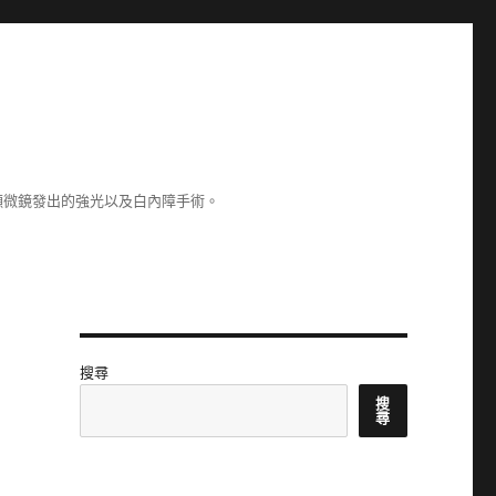
顯微鏡發出的強光以及白內障手術。
搜尋
搜
尋