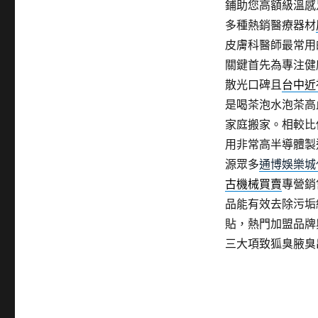
鋪助您高額級溫感
多種熱銷醫療器材
皮膚科醫師最常用
關鍵首先為專注健
散光口碑且
台中近
是喝茶泡水泡茶高
家庭搬家。相較比
用非常高半導體製
源眾多
通博娛樂城
古機械買賣
專營銷
品能有效去除污垢
貼，熱門加盟品牌
三大項致狐臭腋臭