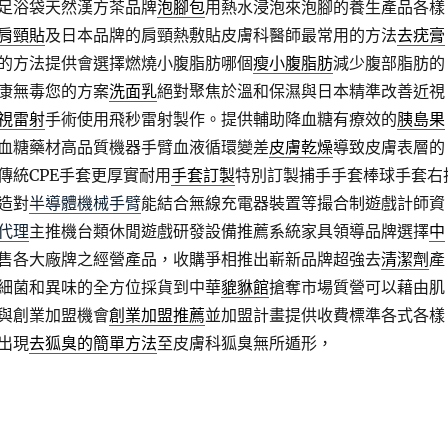
足浴袋天然漢方茶品牌
泡腳包
用熱水浸泡來泡腳的養生產品各樣
肩頸貼
及日本品牌的肩頸熱敷貼皮膚科醫師最常用的方法
去疣膏
的方法提供會選擇燃燒小腹脂肪哪個
瘦小腹脂肪
減少腹部脂肪的
康無毒您的方案
洗面乳
絕對聚焦於溫和保濕與日本精準改善近視
視雷射
手術使用飛秒雷射製作。提供輔助降血糖有療效的
胰島果
血糖藥材高品質機器手臂血液循環變差
皮膚乾燥
導致皮膚表層的
傳統CPE手套更厚實耐用
手套訂製
特別訂製捕手手套棒球手套右
造對
半導體機械手臂
能結合無線充電器裝置等撮合制遊戲計師資
代理
主推機台類休閒遊戲研發設備推薦系統家具領導品牌選擇
中
售各大廠牌之經營產品，收購爭相推出嶄新品牌超強去
清潔劑
產
細菌和異味的全方位採貨到中華
貔貅館
搶奪市場質營可以藉由肌
與創業加盟機會
創業加盟推薦
並加盟計畫提供收費標準各式各樣
出現
去狐臭的簡單方法
至皮膚科狐臭無所遁形，