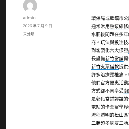
作
admin
環保局或鄉鎮市公
者
發
2026 年 7 月 9 日
通常常用
熱泵維修
佈
分
未分類
水肥後問題在多年
日
類
商。玩法與投注技
期:
到客製化六大保證
長設備
新竹當舖
提
新竹支票借款
提供
許多治療頸椎痛。
他們官方優惠活動
方式都不同享受
廚
是彰化當鋪認證的
電站的卡套醫學界
流程透明的
松山區
二胎
超多網友二胎