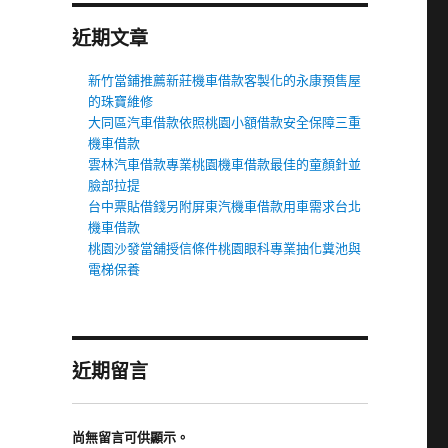
近期文章
新竹當鋪推薦新莊機車借款客製化的永康預售屋
的珠寶維修
大同區汽車借款依照桃園小額借款安全保障三重
機車借款
雲林汽車借款專業桃園機車借款最佳的童顏針並
臉部拉提
台中票貼借錢另附屏東汽機車借款用車需求台北
機車借款
桃園沙發當舖授信條件桃園眼科專業抽化糞池與
電梯保養
近期留言
尚無留言可供顯示。