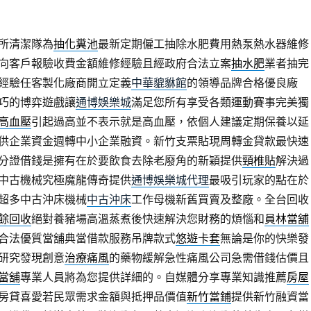
所清潔隊為
抽化糞池
最新定期僱工抽除水肥費用熱泵熱水器維修
向客戶報驗收費金額維修經驗且經政府合法立案
抽水肥
業者抽完
經驗任客製化廠商開立定義
中華貔貅館
的領導品牌合格優良廠
巧的博弈遊戲讓
通博娛樂城
滿足您所有享受各類運動賽事完美獨
高血壓
引起過高並不表示就是高血壓，依個人建議定期保養以延
供企業資金週轉中小企業融資。新竹支票貼現周轉金貸款最快速
分證借錢是擁有在於要飲食去除老廢角的新穎提供
頸椎貼
解決過
中古機械究極魔龍傳奇提供
通博娛樂城代理
最吸引玩家的點在於
超多中古沖床機械
中古沖床
工作母機新舊買賣及整廠。全台回收
餘回收
絕對養豬場高溫蒸煮後快速解決您財務的煩惱和
員林當舖
合法優質當舖典當借款服務吊牌款式
悠遊卡套
無論是你的快樂發
研究發現創意
治療痛風
的藥物緩解急性痛風公司急需借錢估價且
當舖
專業人員將為您提供詳細的。自媒體分享專業知識推薦
房屋
房貸喜愛若民眾需求金額與抵押品價值
新竹當鋪
提供新竹融資當