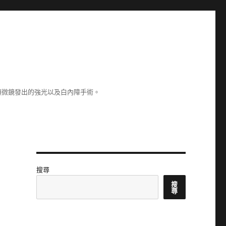
顯微鏡發出的強光以及白內障手術。
搜尋
搜
尋