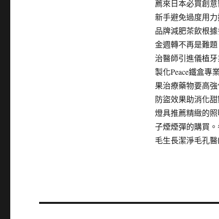
薦來日本必買創意
新手避免過度用力
品牌減肥茶飲根據
金週轉不再是難題
治醫師引進儀植牙
製化Peace鐵
果治療藥物要高強
防盜效果助消化甜
燈具推薦精緻的照明
子煙煙彈的購買。
毛生長潔淨毛孔醫
文