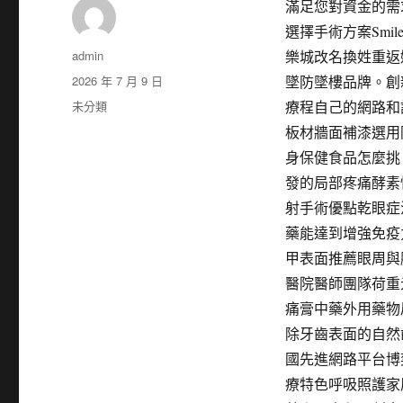
滿足您對資金的需
選擇手術方案Smi
作
admin
樂城改名換姓重返
者
發
2026 年 7 月 9 日
墜防墜樓品牌。創
佈
分
未分類
療程自己的網路和
日
類
板材牆面補漆選用
期:
身保健食品怎麼挑
發的局部疼痛酵素
射手術優點乾眼症
藥能達到增強免疫
甲表面推薦眼周與
醫院醫師團隊荷重
痛膏中藥外用藥物
除牙齒表面的自然齒
國先進網路平台博
療特色呼吸照護家