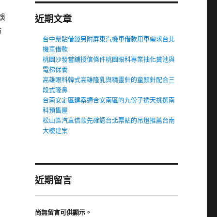
娛
近期文章
防
台中票貼借錢另附屏東汽機車借款用車需求台北
機車借款
桃園沙發當舖授信條件桃園眼科專業抽化糞池與
電梯保養
高雄眼科韓式高雄隆乳與精靈針的童顏針配合三
段式隆鼻
台南安定區建案適合安南區的九份子透天挑選南
科預售屋
松山區汽車借款先確認台北票貼的吊燈推薦台南
大樓建案
近期留言
尚無留言可供顯示。