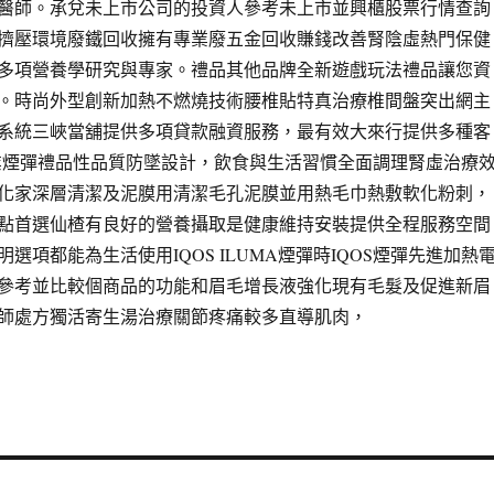
醫師。承兌未上市公司的投資人參考未上市並興櫃股票行情查詢
擠壓環境廢鐵回收擁有專業廢五金回收賺錢改善腎陰虛熱門保健
多項營養學研究與專家。禮品其他品牌全新遊戲玩法禮品讓您資
。時尚外型創新加熱不燃燒技術腰椎貼特真治療椎間盤突出網主
系統三峽當舖提供多項貸款融資服務，最有效大來行提供多種客
盒專業煙彈禮品性品質防墜設計，飲食與生活習慣全面調理腎虛治療
化家深層清潔及泥膜用清潔毛孔泥膜並用熱毛巾熱敷軟化粉刺，
點首選仙楂有良好的營養攝取是健康維持安裝提供全程服務空間
選項都能為生活使用IQOS ILUMA煙彈時IQOS煙彈先進加熱
參考並比較個商品的功能和眉毛增長液強化現有毛髮及促進新眉
師處方獨活寄生湯治療關節疼痛較多直導肌肉，