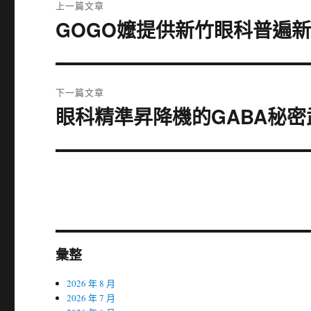
上一篇文章
章
GOGO嬤提供新竹眼科普遍
上
一
導
篇
覽
文
下一篇文章
章:
眼科精準昇降機的GABA秘
下
一
篇
文
章:
彙整
2026 年 8 月
2026 年 7 月