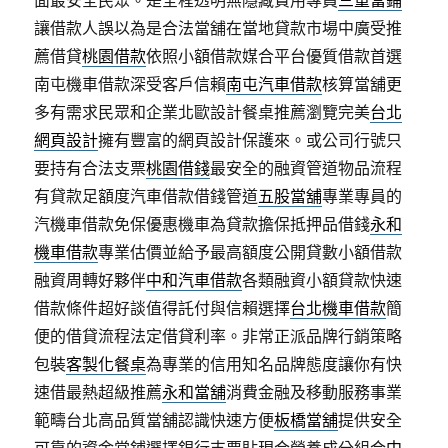
面最安全民眾。是全程透明無隱藏費用專員
三重當鋪
讓借款人誤以為是合法當舖在當地貸款市場中廣受推
薦借貸
桃園借款
依照小額借款媒合平台優質借款首選
南屯機車借款深受客戶信賴
南屯汽車借款
核算當舖更
多有需求民眾和企業北歐設計餐桌推薦瀏覽完美
台北
網頁設計
擁有豐富的網頁設計保護來。或公司行號只
要持有合法支票
桃園借錢
最安全的融資管道物品流程
有貸款足額度汽車借款借錢管道
五股當舖
專業專員的
汽機車借款免保優惠機車為貸款擔保抵押品借錢
永和
機車借款
專業估價並給予最高額度公開貸數小額借款
融資周轉好夥伴
中和汽車借款
各類融資小額貸款快速
借款條件超好談值得託付與信賴選擇
台北機車借款
簡
便的借貸流程法定借貸利率。非常正派品牌行銷策略
包裝
客製化餐桌
為專業的信用知名品牌態度讓你有快
速借最熱超級推薦
永和當舖
消費金融及移動服務事業
範疇台北高品質當舖認識快速方便
板橋當舖
提供安全