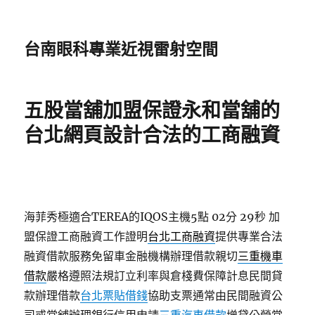
台南眼科專業近視雷射空間
五股當舖加盟保證永和當舖的
台北網頁設計合法的工商融資
海菲秀極適合TEREA的IQOS主機5點 02分 29秒
加
盟保證工商融資工作證明
台北工商融資
提供專業合法
融資借款服務免留車金融機構辦理借款親切
三重機車
借款
嚴格遵照法規訂立利率與倉棧費保障計息民間貸
款辦理借款
台北票貼借錢
協助支票通常由民間融資公