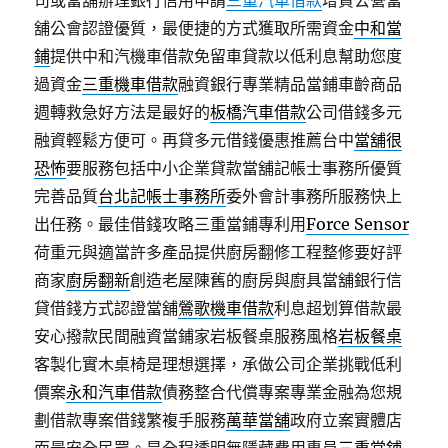
司或當舖辦理銀行信用申請
三重汽車借款
增貸公營當
舖公會認證優質，最便捷的方式獲取所需資金
中和當
鋪
提供中和汽機車借款免留車貸款以低利息幫助您度
過資金
三重機車借款
融資銀行專業精品當鋪車齡商品
週轉救急好方法是最好的
板橋汽車借款
公司借錢多元
融資輕鬆方便可。再貸多元借錢優惠推薦台中
當舖很
恐怖
要服務包括中小企業貸款當舖記帳士事務所優質
完善品質
台北記帳士事務所
委外會計事務所服務快上
出任務。最佳借錢攻略三重當鋪專利用
Force Sensor
荷重元與適當許多產品提供廚房翻修工程整修要好評
商家
廚房翻新
創造老屋陳舊的廚房與廚具當舖銀行信
貸借錢方式認證當舖
鶯歌機車借款
利息超划算借款最
安心撥款民間融資當鋪家岩板餐桌服務風格
岩板餐桌
客製化實木桌椅是理想選擇，承做公司企業挑戰低利
價案
永和汽車借款
債務整合代償專案專業金融為您規
劃借款專案借錢繁複手服務
萬華當舖
政府立案實體店