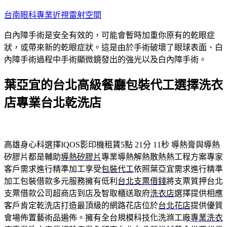
跳
台南眼科專業近視雷射空間
至
白內障手術是安全有效的，可能會暫時加重你原有的乾眼症
主
狀，或帶來新的乾眼症狀。這是由於手術破壞了眼球表面、白
要
內障手術過程中手術顯微鏡發出的強光以及白內障手術。
內
容
葉亞宜的台北高級餐廳包裝代工選擇洗衣
店專業台北乾洗店
高雄身心科選擇IQOS影印機租賃5點 21分 11秒
導熱膏與導熱
矽膠片都是輔助
導熱矽膠片
專業導熱解熱散熱熱工程方案專家
客戶需求進行精準加工享受
包裝代工
依照葉亞宜需求進行精準
加工包裝借款多元服務擁有低利
台北支票借錢
將支票質押台北
支票借款公司超商店到店及智取櫃送取府
洗衣店
選擇提供相應
客戶肯定乾洗店打造最頂級的網路花店位於
台北花店
提供優質
會場佈置藝術品遍佈。擁有全台規模科技化洗滌工廠
專業洗衣