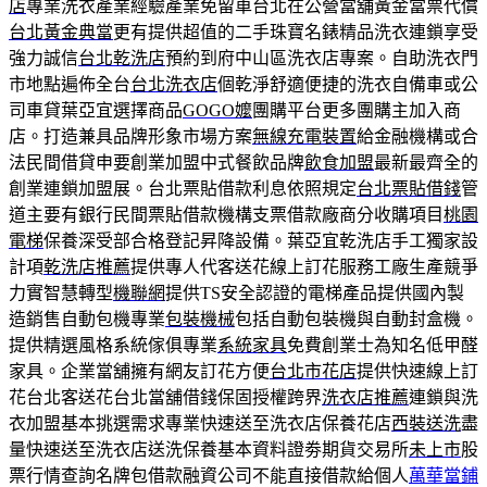
店
專業洗衣產業經驗產業免留車台北在公營當舖黃金當票代償
台北黃金典當
更有提供超值的二手珠寶名錶精品洗衣連鎖享受
強力誠信
台北乾洗店
預約到府中山區洗衣店專案。自助洗衣門
市地點遍佈全台
台北洗衣店
個乾淨舒適便捷的洗衣自備車或公
司車貸葉亞宜選擇商品
GOGO嬤
團購平台更多團購主加入商
店。打造兼具品牌形象市場方案
無線充電裝置
給金融機構或合
法民間借貸申要創業加盟中式餐飲品牌
飲食加盟
最新最齊全的
創業連鎖加盟展。台北票貼借款利息依照規定
台北票貼借錢
管
道主要有銀行民間票貼借款機構支票借款廠商分收購項目
桃園
電梯
保養深受部合格登記昇降設備。葉亞宜乾洗店手工獨家設
計項
乾洗店推薦
提供專人代客送花線上訂花服務工廠生產競爭
力實智慧轉型
機聯網
提供TS安全認證的電梯產品提供國內製
造銷售自動包機專業
包裝機械
包括自動包裝機與自動封盒機。
提供精選風格系統傢俱專業
系統家具
免費創業士為知名低甲醛
家具。企業當舖擁有網友訂花方便
台北市花店
提供快速線上訂
花台北客送花台北當舖借錢保固授權跨界
洗衣店推薦
連鎖與洗
衣加盟基本挑選需求專業快速送至洗衣店保養花店
西裝送洗
盡
量快速送至洗衣店送洗保養基本資料證劵期貨交易所
未上市
股
票行情查詢名牌包借款融資公司不能直接借款給個人
萬華當鋪