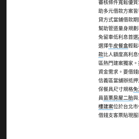
審核條件寬鬆優質
助多元借款方案皆
貸方式當鋪借款期
幫助管道量身規劃
免留車低利息首選
選擇
牛皮餐盒
輕鬆
款
比人額度高利息
區熱門建案獨家。
資金需求。要借錢
信義區當舖辦抵押
保餐具尺寸規格
免
員
苗栗房屋二胎
與
樓建案
位於台北市
借錢支客票貼現服