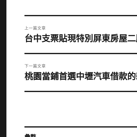
文
上一篇文章
章
台中支票貼現特別屏東房屋二
上
一
導
篇
覽
文
下一篇文章
章:
桃園當鋪首選中壢汽車借款的
下
一
篇
文
章: