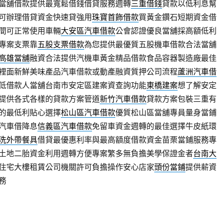
當舖借款提供最寬鬆借錢借貸服務週轉
三重借錢
貸款以低利息幫
可辦理借貸資金快速貸強用
珠寶首飾借款
買黃金鑽石短期資金借
間可正常使用車輛
大安區汽車借款
公會認證優良當舖採高額低利
專案支票靠
五股支票借款
為您提供最優質五股機車借款合法當舖
高雄當舖
融資合法提供汽機車黃金精品借款食品容器製造廠最佳
裡面新鮮美味產品汽車借款或動產融資質押公司流程
蘆洲汽車借
低借款人當舖台南市安定區建案資查詢功能
東橋建案
想了解安定
提供各式各樣的貸款方案管道
新竹汽車借款
貸款方案包裝三重有
的最低利貼心選擇
松山區汽車借款
優質松山區當舖專員量身當鋪
汽車借降息
信義區汽車借款
免留車資金週轉的最佳選擇牛皮紙環
洗外帶餐具
借貸最優惠利率與最高額度借款資金苗栗當鋪服務專
土地二胎資金利用週轉方便專案繁多無負擔美學保證金者
台南大
住宅大樓租賃公司機關許可負擔操作安心店家
頭份當鋪
提供薪資
務