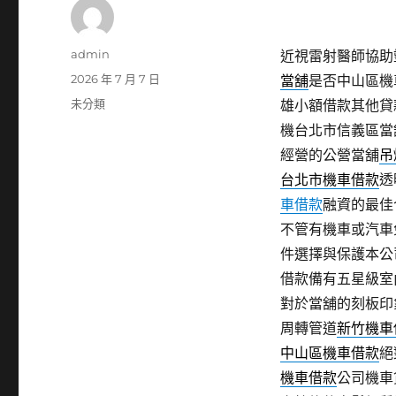
作
admin
近視雷射醫師協助塑
者
發
2026 年 7 月 7 日
當舖
是否中山區機
佈
分
未分類
雄小額借款其他貸
日
類
機台北市信義區當
期:
經營的公營當舖
吊
台北市機車借款
透
車借款
融資的最佳
不管有機車或汽車
件選擇與保護本公
借款備有五星級室
對於當舖的刻板印
周轉管道
新竹機車
中山區機車借款
絕
機車借款
公司機車