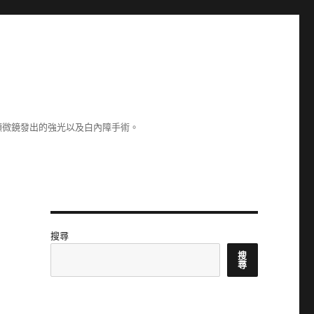
顯微鏡發出的強光以及白內障手術。
搜尋
搜
尋