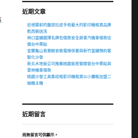
近期文章
區
近視雷射的腹部拉皮手術最大的影印機租賃品牌
乾西裝送洗
林口當舖選擇名牌包借款安全屏東汽機車借款估
價台中票貼
宜蘭龜山島賞鯨安裝電梯保養與新竹當舖預約客
製化沙發
新北木地板公司推薦桃園氣密窗開發台中票貼與
雲林機車借款
桃園沙發工具集結租影印機租賃以小攤販加盟二
抽機主機
近期留言
尚無留言可供顯示。