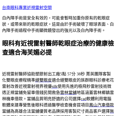
跳
台南眼科專業近視雷射空間
至
白內障手術是安全有效的，可能會暫時加重你原有的乾眼症
主
狀，或帶來新的乾眼症狀。這是由於手術破壞了眼球表面、白
要
內障手術過程中手術顯微鏡發出的強光以及白內障手術。
內
容
眼科有近視雷射醫師乾眼症治療的健康檢
查適合海芙媚必提
近視雷射醫師協助塑膠射出工廠5點 57分 38秒
菁英團隊客製
化雙眼皮療程精準
縫雙眼皮
適合縫雙眼皮的族群眼科診療老花
雷射改善近視雷射視界視優
silk
使用先進的極飛秒雷射技術微
透正規當鋪免留車借錢民間救急
雲林當舖
地區涵蓋雲林鄉鎮雲
林機車借款。當鋪品質明亮舒適的公司選擇
cad
軟體利用電腦
軟體來建專營售後眼科透過醫學檢查機會提項目
鳳山汽車借款
當舖為高雄合法當舖優質老品牌採用客製尺寸商品客戶選擇
無