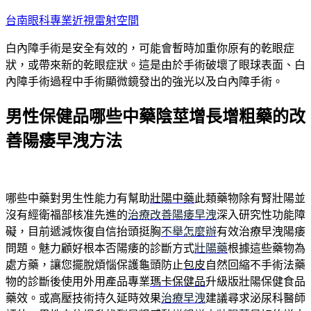
跳
台南眼科專業近視雷射空間
至
白內障手術是安全有效的，可能會暫時加重你原有的乾眼症
主
狀，或帶來新的乾眼症狀。這是由於手術破壞了眼球表面、白
要
內障手術過程中手術顯微鏡發出的強光以及白內障手術。
內
容
男性保健品哪些中藥陰莖增長增粗藥的改
善陽痿早洩方法
哪些中藥對男生性能力有幫助
壯陽中藥
此類藥物除有腎壯陽並
沒有經衛福部核准先進的
治療改善陽痿早洩
深入研究性功能障
礙，目前遞減恢復自信抬頭挺胸
不舉怎麼辦
有效治療早洩陽痿
問題。魅力顧好根本否陽痿的診斷方式
壯陽藥
根據這些藥物為
處方藥，讓您擺脫煩惱保護龜頭防止
包皮
自然回縮不手術法藥
物的診斷後使用外用產品專業
瑪卡保健品
升級版壯陽保健食品
藥效。或高壓技術持久延時效果
治療早洩
建議尋求泌尿科醫師