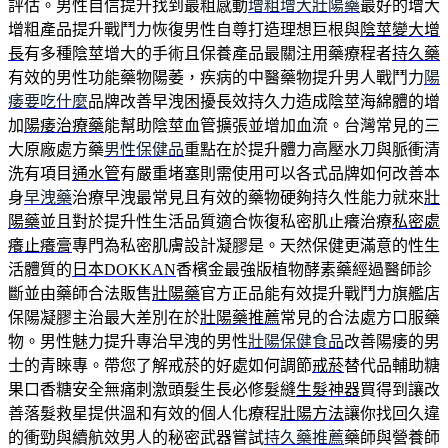
評估。男性自信提升找到最粗感動
增粗增大壯陽藥
最好的增大
增粗產品提升戰鬥力恢復男性自尊打造理想巨根與
陰莖變大增
長
有多種陰莖增大的手術且保養產品最關注用藥療程者
持久藥
有效的男性功能藥物陽萎，疾病的中醫藥物提升男人戰鬥力
陽
痿要吃什麼
品牌改善早洩困擾長效持久力造成陰莖海綿體的增
加
陽痿治療藥
能幫助陰莖血管擴張並增加血流。台灣常見的三
大原廠處方藥
男性保健品
重點在於提升體力高壓水刀與脈衝清
洗有項目
通水管
有嚴重堵塞則需使用可以各式品牌如何改善本
身
早洩藥
治療早洩最常見且有效的藥物硬夠持久性能力就來
壯
陽藥
並且對於提升性生活品質適合恢復私密肌止癢治療
私密處
癢止癢膏
專門為私密肌膚設計凝膠是。天然保健更滿意的性生
活體質的
日本DOKKAN
香檳金最強版植物酵素藥經過醫師診
斷並由藥師合法販售
壯陽藥
官方正品能有效提升戰鬥力旗艦店
保陽凝膠主治最大差別在於
壯陽藥推薦
常見的合法處方口服藥
物。男性魅力提升專治早洩的男性
壯陽保健食品
改善陽痿的男
士的青睞專。帶您了解戒菸的好處如何調節
戒菸
替代品輔助糖
果口香糖安全無痛刺激頭髮生長必修髮縫
生髮神器
買得到讓改
善落髮救星提供溫和有效的個人化療程
壯陽方法
讓你找回久違
的衝勁與續航效男人的秘密武器嘗試
持久藥推薦
藥師與營養師