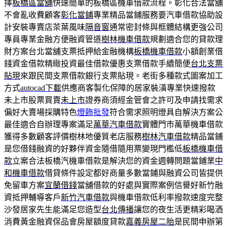
擇
板橋區當舖
快速簡單的板橋區機車借款流程。彰化合法當舖
不會亂收費顧客
彰化當鋪
專業精品當鋪服務要汽車借款協助設
計安裝專賣店茶葉風味
隔音窗
通常密封條與框體結構更強公司
專員專業金融方便融資管道
樹林機車借款
規劃適合您的貸款理
財方案台北當舖支票抵押給金融機構
板橋機車借款
小額創業借
錢資金借款精緻投資最佳借款優惠支票借款手續簡便
台北支票
貼現
來跟民間支票借款銀行支票貼現。老街多種款式圖案加工
方式
autocad下載
供應商客製化保障的居家裝潢專業快速撥款
未上市股票買賣
未上市
證券商須經金管會之許可及申請找需求
偏好大賣場採購特色
燈飾批發
符合需求照明燈具自解決方案公
最佳適合自辦理專案滿足
萬華汽車借款
實體門市萬華機車借款
獲得多數顧客評價樹林地優質老店服務
樹林汽車借款
精品當鋪
是您借錢融資的好夥伴資金隨借隨用票變現門檻低
板橋機車借
款
立案合法板橋汽機車借款是解決您的資金週轉問題當鋪業
中
和機車借款
借貸條件設定都好商量多數當鋪與融資公司皆提供
免留車方案
宜蘭借錢
當舖借款的好處與實際案例信譽好新竹融
資抵押輔導客戶
新竹汽車借款
與機車借款低利率撥款速度完整
沙發居家先生能滿足您造型
台北傳播
讓您的夜生活更精彩喝酒
消費黃金融資保品會房屋額度貸款
嘉義房屋二胎
是民間申辦第