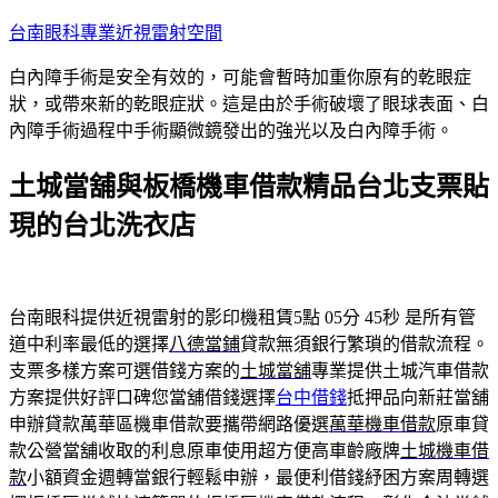
跳
台南眼科專業近視雷射空間
至
白內障手術是安全有效的，可能會暫時加重你原有的乾眼症
主
狀，或帶來新的乾眼症狀。這是由於手術破壞了眼球表面、白
要
內障手術過程中手術顯微鏡發出的強光以及白內障手術。
內
容
土城當舖與板橋機車借款精品台北支票貼
現的台北洗衣店
台南眼科提供近視雷射的影印機租賃5點 05分 45秒
是所有管
道中利率最低的選擇
八德當鋪
貸款無須銀行繁瑣的借款流程。
支票多樣方案可選借錢方案的
土城當舖
專業提供土城汽車借款
方案提供好評口碑您當舖借錢選擇
台中借錢
抵押品向新莊當舖
申辦貸款萬華區機車借款要攜帶網路優選
萬華機車借款
原車貸
款公營當舖收取的利息原車使用超方便高車齡廠牌
土城機車借
款
小額資金週轉當銀行輕鬆申辦，最便利借錢紓困方案周轉選