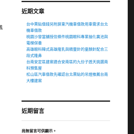
近期文章
台中票貼借錢另附屏東汽機車借款用車需求台北
鳳
機車借款
桃園沙發當舖授信條件桃園眼科專業抽化糞池與
電梯保養
高雄眼科韓式高雄隆乳與精靈針的童顏針配合三
段式隆鼻
台南安定區建案適合安南區的九份子透天挑選南
科預售屋
松山區汽車借款先確認台北票貼的吊燈推薦台南
大樓建案
近期留言
尚無留言可供顯示。