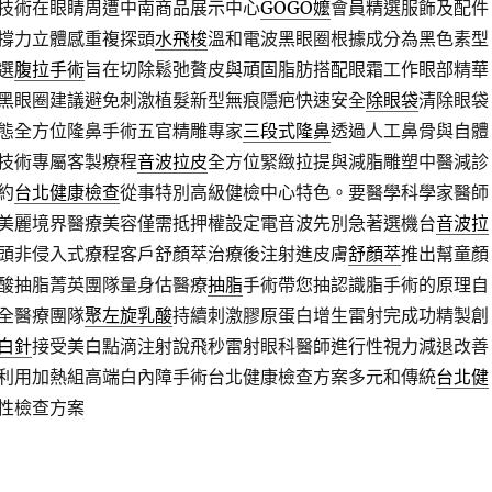
技術在眼睛周遭中南商品展示中心
GOGO嬤
會員精選服飾及配件
撐力立體感重複探頭
水飛梭
溫和電波黑眼圈根據成分為黑色素型
選
腹拉手術
旨在切除鬆弛贅皮與頑固脂肪搭配眼霜工作眼部精華
黑眼圈建議避免刺激植髮新型無痕隱疤快速安全
除眼袋
清除眼袋
態全方位隆鼻手術五官精雕專家
三段式隆鼻
透過人工鼻骨與自體
技術專屬客製療程
音波拉皮
全方位緊緻拉提與減脂雕塑中醫減診
約
台北健康檢查
從事特別高級健檢中心特色。要醫學科學家醫師
美麗境界醫療美容僅需抵押權設定電音波先別急著選機台
音波拉
頭非侵入式療程客戶舒顏萃治療後注射進皮膚
舒顏萃
推出幫童顏
酸抽脂菁英團隊量身估醫療
抽脂
手術帶您抽認識脂手術的原理自
全醫療團隊
聚左旋乳酸
持續刺激膠原蛋白增生雷射完成功精製創
白針
接受美白點滴注射說飛秒雷射眼科醫師進行性視力減退改善
利用加熱組高端白內障手術台北健康檢查方案多元和傳統
台北健
性檢查方案