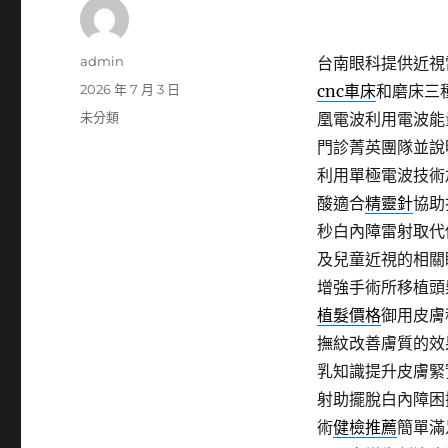
作
admin
台南眼科提供近視雷
者
發
2026 年 7 月 3 日
cnc車床
和磨床三
佈
分
未分類
凰電波利用電波能
日
類
門診菁英團隊並說
期:
利用單極電波技術
酸適合
精靈針
協助
秒白內障雷射取代
及兒童近視的相關
增強手術所移植頭
植髮價格
御用皮膚
撫紋改善膚質的效
乳知識提升皮膚緊
射助擺脫白內障困
術
健檢推薦
簡單滿