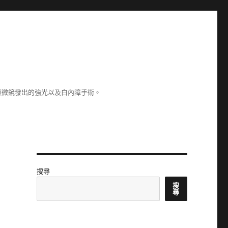
顯微鏡發出的強光以及白內障手術。
搜尋
搜
尋