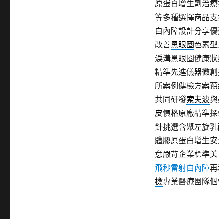
原蛋白增生劑治療
等多種選擇商品支
白內障設計分享優
改善
黑眼圈
色素型
淚溝黑眼圈健康狀
精準先進儀器微創
所案例健檢方案預
共同研發
索夫波
與
皮價格
原廠精準探
針挑選含聚左旋乳
體膠原蛋白增生安
意嚴苛企業標準
美
飛秒雷射白內障
再
檢
專業醫療團隊個