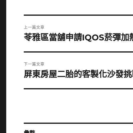
文
上一篇文章
章
苓雅區當舖申請IQOS菸彈
上
一
導
篇
覽
文
下一篇文章
章:
屏東房屋二胎的客製化沙發挑戰
下
一
篇
文
章: