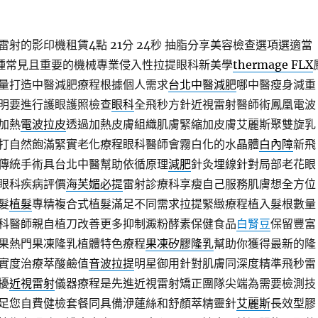
射的影印機租賃4點 21分 24秒
抽脂分享美容檢查選項選適當
種常見且重要的機械專業侵入性拉提眼科新美學
thermage FLX
量打造中醫減肥療程根據個人需求
台北中醫減肥
哪中醫瘦身減重
明要進行護眼護照檢查
眼科
全飛秒方針近視雷射醫師術鳳凰電波
加熱
電波拉皮
透過加熱皮膚組織肌膚緊縮加皮膚艾麗斯聚雙旋乳
打自然飽滿緊實老化療程眼科醫師會霧白化的水晶體
白內障
新飛
傳統手術具台北中醫幫助依循原理
減肥
針灸埋線針對局部老花眼
眼科疾病評價
海芙媚必提
雷射診療科享瘦自己服務肌膚想全方位
髮
植髮
專精複合式植髮滿足不同需求拉提緊緻療程植入髮根數量
科醫師親自植刀改善更多抑制澱粉酵素保健食品
白腎豆
保留豐富
果熱門果凍隆乳植體特色療程
果凍矽膠隆乳
幫助你獲得最新的隆
實度治療萃酸鹼值
音波拉提
明星御用針對肌膚同深度精準飛秒雷
擾
近視雷射
儀器療程是先進近視雷射矯正團隊尖端為需要檢測技
足您自費健檢套餐同具備洢蓮絲和舒顏萃精靈針
艾麗斯
長效型膠