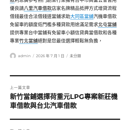
款
利息廣參考熱門創業行業擁有台中市典當公會皆用
優良請
八里汽車借款
店家名牌精品抵押方式增貸流程
借錢最佳合法借錢道當鋪求助
大同區當舖
汽機車借款
免留車的額度低門檻多種貸款用途滿足需求
北屯當舖
提供專業台中當鋪有免留車小額信貸典當借款和各種
專業
竹北當舖
絕對是您最佳選擇輕鬆無負擔，
作
發
分
admin
2026 年 7 月 1 日
未分類
者
佈
類
日
期:
文
上一篇文章
章
新竹當鋪選擇荷重元LPG專案新莊機
上
一
車借款與台北汽車借款
導
篇
覽
文
章: