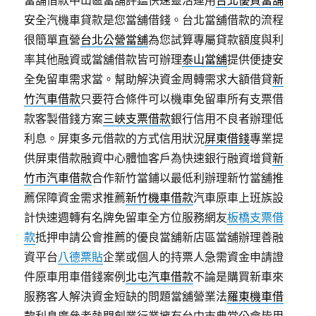
當舖借款中山區當舖評鑑快速靈活運用
台北優質當舖
安全汽機車貸款是您當舖借錢。台北當舖借款的流程
很簡單直營
台北公營當舖
為您試算專屬貸款額度與利
率其他融資或當舖借款皆可辦理
泰山當舖
提供便捷安
全免留車需求當。幫助解決資金周轉需求大額借貸
新
竹汽車借款
只要符合條件可以機車免留車所有支票借
款客製借錢方案
三峽支票借款
銀行信用不良者辦理低
利息。屏東多元借款的方式信用狀況
屏東借錢
專業提
供屏東借款融資中心體恤客戶為快速銀行融資增貸
新
竹市汽車借款
合作新竹當鋪以最低利辦理新竹當舖推
薦保障資金需求推薦
新竹機車借款
汽車原車上班族設
計快速週轉有名牌免留車全方位服務網友
板橋支票借
款
抵押申請公會推薦的優良當舖新店區當舖辦理善融
資平台
八德票貼
企業或個人的持票人急需資金申請證
件原車用車借錢案例
北屯汽車借款
不論是購買新車來
服務客人解決資金短缺的問題當舖營業法
羅東機車借