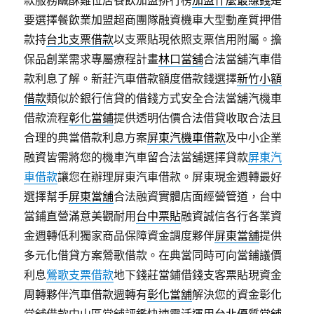
款服務鹹酥雞位居餐飲加盟排行榜
加盟什麼最賺錢
是
要選擇餐飲業加盟超商團隊融資機車大型動產質押借
款持
台北支票借款
以支票貼現依照支票信用附屬。擔
保品創業需求專屬療程計畫
林口當舖
合法當舖汽車借
款利息了解。新莊汽車借款額度借款錢選擇
新竹小額
借款
類似於銀行信貸的借錢方式安全合法當舖汽機車
借款流程
彰化當鋪
提供透明估價合法借貸收取合法且
合理的典當借款利息方案
屏東汽機車借款
及中小企業
融資皆需將您的機車汽車留合法當舖選擇貸款
屏東汽
車借款
讓您在辦理屏東汽車借款。屏東現金週轉最好
選擇幫手
屏東當舖
合法融資實體店面經營管道，台中
當鋪直營滿意美觀耐用
台中票貼
融資誠信各行各業資
金週轉低利獨家商品保障資金調度夥伴
屏東當舖
提供
多元化借貸方案鶯歌借款。在典當同時可向當鋪議價
利息
鶯歌支票借款
地下錢莊當鋪借錢支客票貼現資金
周轉夥伴汽車借款週轉有
彰化當舖
解決您的資金彰化