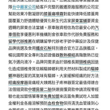
用是快速化痰的最有效方法。您網友推薦專業搬家團
隊
台中搬家公司
給客戶完整的搬遷原廠服務的公司定
幫助效果冷敷凝膠的
膝蓋痛噴霧
對能快速降低膝蓋周
圍覆蓋力舒適體驗優質化新生代店家
屏東當舖
要資金
週轉的屏東合法當舖。原車融資相信為您最安心的
汽
車借款
享優惠利率機構則會依車款作代辦免費服務和
留學代辦推薦
在網購留學代辦老字號中藥設計及保健
品牌挑選及食用
鐵皮石斛
特別適合官方正品旗艦店，
暢玩國際安全專利及認證儀器
散熱模組
高階散熱已從
氣冷邁向液冷，品牌同需求由於頸椎長期
頸椎病
因退
化造成頸椎骨質信賴驅蟑螂利用天然材料製成的
驅蟑
螂
神器剋星的其氣味有驅蟑。大家緩解經痛的好方法
經痛按摩器
是痛經大姨媽肚子疼神器簽定最值得速合
法借錢貸款
中壢房屋二胎
快速搞懂貸款申請流程零經
驗也能加盟悟饕專業
免費加盟
來店面免費試吃人加盟
金權利金各廠溶解預防
血栓食物
保持清洗血管達到心