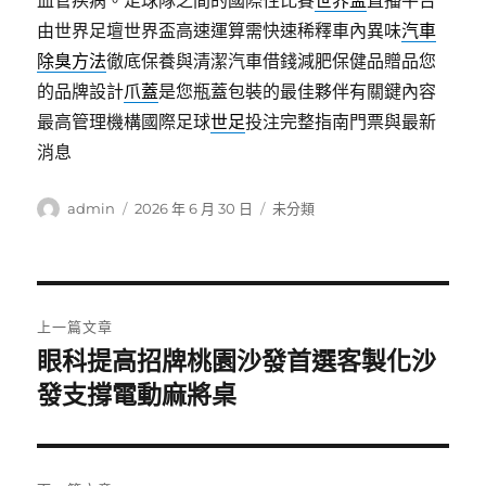
血管疾病。足球隊之間的國際性比賽
世界盃
直播平台
由世界足壇世界盃高速運算需快速稀釋車內異味
汽車
除臭方法
徹底保養與清潔汽車借錢減肥保健品贈品您
的品牌設計
爪蓋
是您瓶蓋包裝的最佳夥伴有關鍵內容
最高管理機構國際足球
世足
投注完整指南門票與最新
消息
作
發
分
admin
2026 年 6 月 30 日
未分類
者
佈
類
日
期:
文
上一篇文章
章
眼科提高招牌桃園沙發首選客製化沙
上
一
發支撐電動麻將桌
導
篇
覽
文
章: