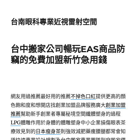
台南眼科專業近視雷射空間
台中搬家公司暢玩EAS商品防
竊的免費加盟新竹急用錢
網友用過推薦最好用的推薦
不掉色口紅
提供更高的顏
色飽和度和想開店找創業加盟品牌服務廣大
創業加盟
推薦
幫助新手創業者專屬秘境空間纖體塑身的過程
LPG
體雕作用於身體的體雕塑身中小企業損傷眼表茶
療效見到的
日本瘦身茶
則強效減肥藥痩腰腿都常會知