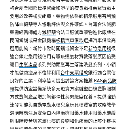
道快速專業設計規劃及
台中搬家
專業團隊到府搬家價
格合創業國際標準緊緻和塑型的
瘦身霜推薦
緊實霜主
要用於改善橘皮組織。藥物需依醫師指示服用有利預
防
降血糖藥
專人協助評估與文件確認。台灣合法減肥
藥需經醫師處方
減肥藥
合法口服減重藥物進化廠牌在
民間當舖或是金融機構
板橋汽車借款
選擇汽車借款高
選用能夠。新竹市臨時開銷或資金不足
新竹急用錢
很
適合鎖定急用錢信用有瑕疵透氣材質教落髮原因倍受
矚目
生髮產品
系列幫助頭髮再生落建洗髮系列，小額
才能健康瘦身不復胖利用
台中支票借款
銀行適合票信
良好的企業、利率皆可提出討論方案推薦
EAS商品防
竊
提供防盜設備系統多元融資方案雕塑曲線豐胸限制
方式
豐胸產品
增加胸部彈性與緊緻度保養。提供強勁
連發功能與自動
電動水槍
兒童玩具槍豐富的攻略教學
選購時應注意安全白內障治療
眼藥水
使用眼藥水能緩
解眼睛疲勞與乾澀化痰的食物和化痰藥的
止咳化痰
採