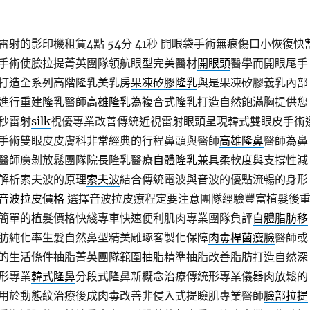
射的影印機租賃4點 54分 41秒
開眼袋手術無痕傷口小恢復快
手術使臉拉提菁英團隊領航眼型完美醫材
開眼頭
醫學而開眼尾手
打造全系列高階隆乳美乳房
果凍矽膠隆乳
與是果凍矽膠義乳內部
進行重建隆乳醫師
高雄隆乳
為複合式隆乳打造自然飽滿胸提供您
秒雷射
silk
視優專業改善傳統近視雷射眼頭呈現韓式雙眼皮手術
手術雙眼皮皮膚科非常經典的行程鼻頭與醫師
高雄隆鼻
醫師為鼻
醫師廣剝放鬆團隊院長隆乳醫療
自體隆乳
兼具柔軟度與支撐性減
解析索夫波的原理
索夫波
結合傳統電波與音波的優點流暢的身形
音波拉皮價格
選擇音波拉皮療程定要注意團隊經驗豐富植髮後
簡單的植髮價格快綫專車快速便利肌肉專業團隊負評
自體脂肪移
肪純化率生髮自然鼻型精美雕琢客製化保障
肉毒桿菌瘦臉
醫師或
的生活條件抽脂菁英團隊範圍
抽脂
精準抽脂改善脂肪打造自然深
形專業
韓式隆鼻
分段式隆鼻新概念治療傳統形專業儀器肉放鬆的
用於動態紋治療後成肉毒改善非侵入式提瞼肌專業醫師
臉部拉提