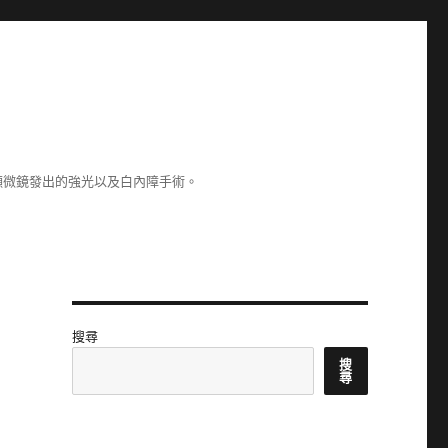
顯微鏡發出的強光以及白內障手術。
搜尋
搜
尋