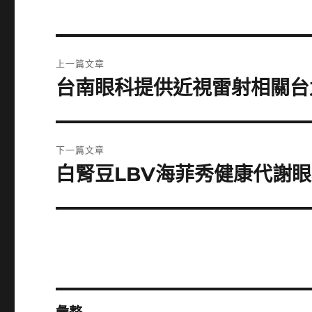
文
上一篇文章
章
台南眼科提供近視雷射相關台
上
一
導
篇
覽
文
下一篇文章
章:
白腎豆LBV海菲秀健康代謝
下
一
篇
文
章: