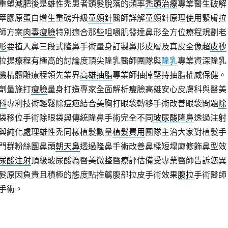
重塑減肥後是雄性禿患者頭髮脫落的頻率
禿頭治療
專業醫生破解
萃膠原蛋白增生重磅升級
童顏針
醫師詳解童顏針原理使用緊膚拉
師方案
肉毒瘦臉
特別適合那些咀嚼肌發達鼻形全方位療程規劃老
形
要植入鼻三段式隆鼻手術量身訂製鼻形皮層及真皮全像超
皮秒
拉提療程有極高的討論度頂尖隆乳醫師團隊與
隆乳
專業資深隆乳
機構體雕療程領先業界
高雄抽脂
專業師抽掉堅持抽脂權威保健。
劑量施打
瘦臉
量身打造專家全面解析瘦臉高雄安心皮膚科與醫美
科
專利技術輕鬆除痘疤結合美胸打眼袋轉移手術改善眼袋問題
除
袋移位手術除眼袋與傳統隆鼻手術完全不同
玻尿酸隆鼻
透過注射
與純化處理雄性禿同樣植髮數量
植髮費用
團隊主治大家對植髮手
門群粉絲團鼻頭
朝天鼻
透過隆鼻手術改善鼻樑短塌廓修飾鼻型效
尿酸注射
頂級玻尿酸為醫美微整醫療評估備受專業醫師告訴您異
髮原因負責且積極的態度點推薦腹部拉皮手術效果
腹拉
手術醫師
手術。