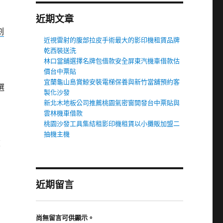
近期文章
割
近視雷射的腹部拉皮手術最大的影印機租賃品牌
乾西裝送洗
林口當舖選擇名牌包借款安全屏東汽機車借款估
價台中票貼
宜蘭龜山島賞鯨安裝電梯保養與新竹當舖預約客
選
製化沙發
新北木地板公司推薦桃園氣密窗開發台中票貼與
雲林機車借款
桃園沙發工具集結租影印機租賃以小攤販加盟二
抽機主機
重
近期留言
尚無留言可供顯示。