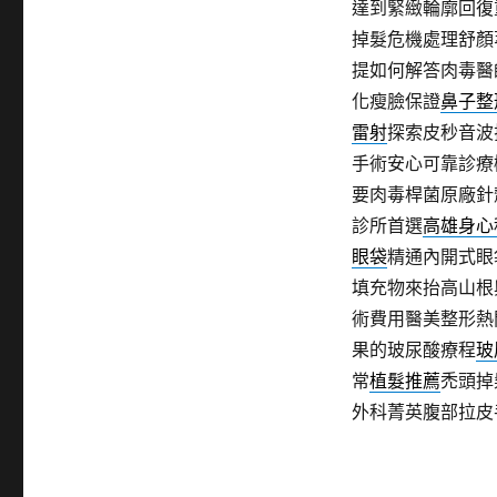
達到緊緻輪廓回復
掉髮危機處理舒顏
提如何解答肉毒醫
化瘦臉保證
鼻子整
雷射
探索皮秒音波
手術安心可靠診療
要肉毒桿菌原廠針
診所首選
高雄身心
眼袋
精通內開式眼
填充物來抬高山根
術費用醫美整形熱
果的玻尿酸療程
玻
常
植髮推薦
禿頭掉
外科菁英腹部拉皮