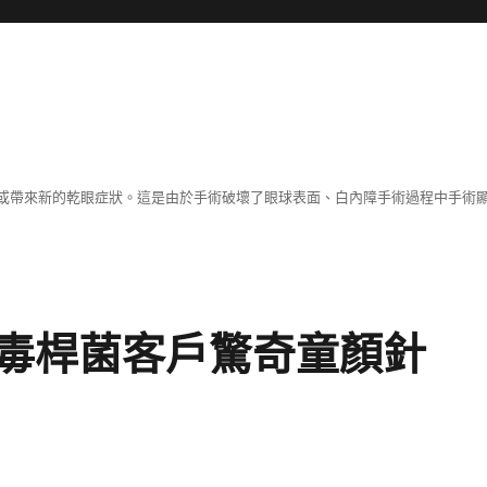
或帶來新的乾眼症狀。這是由於手術破壞了眼球表面、白內障手術過程中手術
毒桿菌客戶驚奇童顏針