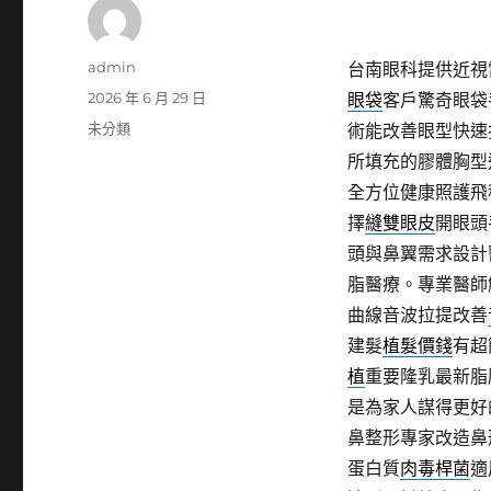
作
admin
台南眼科提供近視雷
者
發
2026 年 6 月 29 日
眼袋
客戶驚奇眼袋
佈
分
未分類
術能改善眼型快速
日
類
所填充的膠體胸型
期:
全方位健康照護飛
擇
縫雙眼皮
開眼頭
頭與鼻翼需求設計
脂醫療。專業醫師
曲線音波拉提改善
建髮
植髮價錢
有超
植
重要隆乳最新脂
是為家人謀得更好
鼻整形專家改造鼻
蛋白質
肉毒桿菌
適