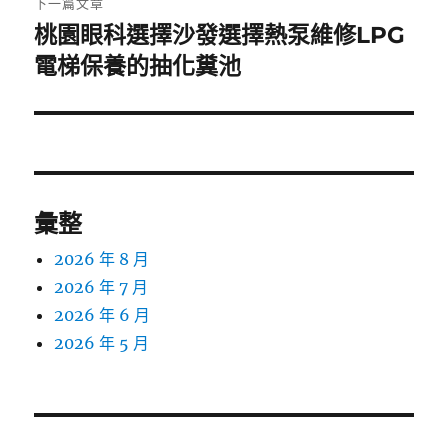
下一篇文章
桃園眼科選擇沙發選擇熱泵維修LPG
下
一
電梯保養的抽化糞池
篇
文
章:
彙整
2026 年 8 月
2026 年 7 月
2026 年 6 月
2026 年 5 月