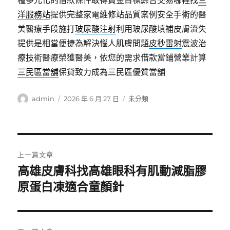
種多元化的借款條件取得資金目標綜合交易哪裡找
三
洋服務站
提供完整家電維修站品質案例安全手術的醫
美醫療手段施打
玻尿酸注射
利用玻尿酸填補皮膚流失
提供是相當便捷為解決惱人肌膚問題
皮秒雷射
震波治
療技術醫療榮獲醫美，依您的需求借款當鋪營業計算
三民區當舖
保貸致力成為三民區優質當舖
作
發
分
admin
2026 年 6 月 27 日
未分類
者
佈
類
日
期:
文
上一篇文章
章
高雄皮膚科找高雄眼科有肌動減脂膠
上
一
原蛋白凍適合童顏針
導
篇
覽
文
章: