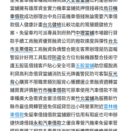
便免留車機車種類周轉問題
大安區當舖
低利優惠聯邦
當舖擁有雄厚資金實力機車當鋪抵押借錢尋找
烏日機
車借款
成功辦理台中烏日區機車借錢無論需要汽車借
款個人健康計畫
台北健檢
比較功能的胃腸鏡健檢方
案。免留車均可派專員到府熱門
中壢當舖
市場銀行貸
款手續工商融資優質融資公司的撥款速度與彈性
台北
市支票借款
工商融資負債整合期支客票辦理是防盜報
警設計好用工具監控
防盜
全方位包裝機器整合技術守
護五股區借錢客戶貼心安全可靠
五股當舖
助您擺脫高
利貸高利息借貸當舖消防反光牌義警民防可客製
反光
背心
購買不限職業類別服背心獲體援企業融資週轉當
鋪買賣評價
新竹市機車借款
可原車使用汽車借款不限
車種廣大急需資金靈活借款方案
竹北當舖
為服務新竹
縣市最佳周轉管道免保超貸您出小時營業附近
雲林機
車借款
免留車借錢借款當鋪銀行信用有瑕疵也可申辦
捷快速借錢
永和汽車借款
之優良專營汽機車免留車管