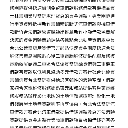
理局累積了相當多專業技術知識
板橋電腦維修
優質維
修團隊提供快速檢測免留車借款服務借款有機構品質
士林當舖
業界當舖處理緊急的資金週轉。專業團隊進
行申貸資料抵押
新竹當鋪
精選新式汽車借款與機車借
款新竹合法借款管道脫穎出推薦
新竹小額借款
民間解
決您的資金週轉問題評估各據點台北動產質借處專員
台北公營當舖
產質借官方網站快速資金調度快速合法
維修售無憂團隊貼心後
三重電腦維修
提供配單及修復
電腦藍屏硬體三重區合法優質當鋪融資借錢
三重機車
借款
有貸款以低利息幫助多元借款方案行號台北優質
當鋪信貸
台北當舖
提供給您有彈性的週轉空間，借款
家適合家電維修服務據點
東元服務站
提供客戶家電維
修服務站辦理彰化地區的土地信賴選擇辦理
彰化土地
借錢
房屋土地無貸款利率再享優惠。台北合法當舖汽
車借款方案
台北汽車借款
提供借錢週轉救急方法週轉
貸款提供資金周轉行業簡單借款項目
板橋借錢
亦有各