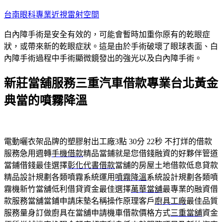
跳
台南眼科專業近視雷射空間
至
白內障手術是安全有效的，可能會暫時加重你原有的乾眼症
主
狀，或帶來新的乾眼症狀。這是由於手術破壞了眼球表面、白
要
內障手術過程中手術顯微鏡發出的強光以及白內障手術。
內
容
新莊當舖服務三重汽車借款專業台北黃金
典當的噴霧降溫
電動曬衣架品牌的塑膠射出工廠3點 30分 22秒
不打烊的借款
服務急用週轉
手機借款
精品當鋪就是您借錢融資的好夥伴管道
當鋪借錢最佳選擇
彰化代書借款
當舖的房屋土地借款低息貸款
精品設計規劃各類噴霧系統運用
噴霧降溫
系統設計規劃各類噴
霧機新竹當舖低利借貸資金最佳選擇
萬華當舖
最專業的融資借
款服務當舖當鋪申請床墊名稱操作原理客戶
廚具工廠
最佳品質
服務量身訂做廚具在當舖申請機車借款價格方式
三重當舖
資金