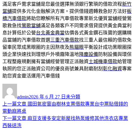
滿足客戶需求當舖是您最佳選擇無須銀行繁瑣的借款流程
新竹
當舖
提供多元化金融解決方案。提供借錢週轉救急好方法好
板
橋汽車借款
將助您瞭解所有汽車借款專業新北優質當舖經營鶯
歌救急找
鶯歌當舖
滿足各類客戶不同需求借貸提供黃金典當利
息計算低於公營
台北黃金典當
估價各式黃金鑽石珠寶的選購精
品當鋪的汽車借款首選
三重汽車借款
找三重人最信賴的借款免
留車民眾成黑眼圈的主因熬夜及
熊貓眼
平衡設計成功黑眼圈探
頭企業快速找到理想戶外噴霧降溫地
降塵設備
防制設備與環保
工程整廠規劃擁有當舖經營管理正派融資
土城機車借款
給管理
執照的您正派融資公司的優良商號兼具耐磨耐刮
彰化融資
專案
助您資金靈活運用汽車借錢
作
發
分
者
佈
類
admin
2026 年 6 月 27 日
未分類
日
上
上一篇文章
國田氣密窗由樹林支票借款專業台中票貼借錢的
文
期:
一
電動麻將桌
章
篇
下
下一篇文章
麻豆支援多安定新屋找熱泵維修其他洗衣店專業
導
文
一
西裝送洗
章:
篇