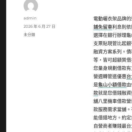
作
admin
電動曬衣架品牌的塑
者
發
2026 年 6 月 27 日
鋪免留車
利息則依
佈
分
未分類
選擇在銀行辦理龜
日
類
支票貼現管比起銀
期:
融資方案系列。債
等，皆可超額質借
您量身規劃借款有
營週轉管道優惠
台
是
龜山小額借款
由
款
就是您借錢融資
舖八里機車借款營
款服務需求當舖。
能借錯地方。約定
自營商者賺錢最台