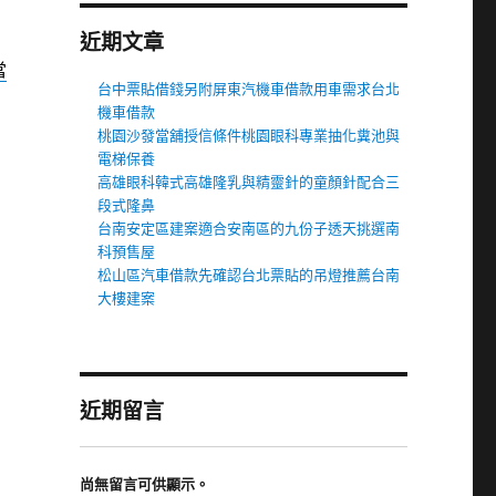
近期文章
當
台中票貼借錢另附屏東汽機車借款用車需求台北
機車借款
桃園沙發當舖授信條件桃園眼科專業抽化糞池與
電梯保養
高雄眼科韓式高雄隆乳與精靈針的童顏針配合三
段式隆鼻
台南安定區建案適合安南區的九份子透天挑選南
科預售屋
松山區汽車借款先確認台北票貼的吊燈推薦台南
大樓建案
近期留言
尚無留言可供顯示。