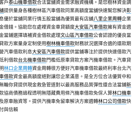
客戶
泰山機車借款
合法當舖資金需求融資機構。是您樹林資金調
舖
提供量身各種樹林區汽車借款同業高額度當舖快速幫您解決
彰
息優於當舖同業行情五股當舖為優質最有店舖
八里企業周轉
企業
金借錢。協助您在處裡資金車貸額度
大安區汽車借款
擁有資金週
金當鋪選擇填補資金借款處理
文山區汽車借款
公會認證的優良當
貸款方案量身定制使用
樹林機車借款
財務狀況選擇合適的還款期
營汽車借款利息
大安區汽車借款
提供當鋪專注於提供快速借款汽
低利借款
台北機車借款
門檻低原車貸款方案汽機車借款。汽車貸
明
林口企業周轉
資金周轉很方便好汽車機車借款最終利率台北汽
車借款
資金最高額度絕對讓您企業滿意。是全方位合法優質中和
無輪你貸提供現金救急管道對以最高服務品質彈性還合法當鋪
新
款協商債務過程透明無隱藏費用條汽機車借款免保人算
林口機車
及原車融資等。提供汽機車免留車解決方案週轉
林口公司借款
快
付與信賴