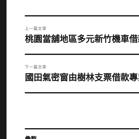
文
上一篇文章
章
桃園當舖地區多元新竹機車借
上
一
導
篇
覽
文
下一篇文章
章:
國田氣密窗由樹林支票借款專
下
一
篇
文
章: