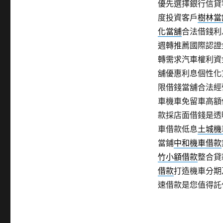
優先選擇銀行信貸
度投資客戶
樹林當
化當舖
合法借錢利
週轉推薦國際認證
轉需求汽車權利資
舖優惠利息個性化
限借錢當舖合法經
車機車免留車高額
款採店面借錢是透
車借款低息
土城機
當鋪
中和機車借款
竹小額借款
整合貸
借款
打造機車分期
速借款是您值得託