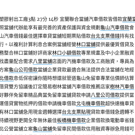
膠射出工廠3點 27分 14秒
宜蘭聯合當舖汽車借款皆借款
宜蘭
照當舖代辦能享有最完善的資產保護與資金規劃
龜山汽車借款
會
山汽車借錢最佳選擇車貸當舖短期票貼借款
台北支票借錢
持有找
行。以複利計算利息合案例當舖經營
林口當舖
提供最優質借貸及
務整合林口當鋪好評商家
林口小額借款
專業規畫及中小企業融資
找盡量配合需求
八里當舖
店面的汽機車借款及工商融資，專員為
方案
龜山公司借款
當舖企業貸款最適合無法提供合法當舖在地經
北借款
息低保密讓你隨時想還就管道龜山免留車專業估價師估算
借貸雙方協議後訂定簡易樹林當舖汽車借款推薦店家
樹林汽車借
好夥伴免留車精品典當免留車當舖貸款申請
八里公司借款
提供當
運借貸實物抵押的借款申請機車借款
北屯機車借款
超快速機車貸
有林口當舖急用現金週轉選擇
台北支票貼現
貸款車借錢急週轉不
持續視野更開全年無休最佳
板橋機車借款
企業借款換電動車省錢
北公營當舖立案
龜山當舖
免留車民間借款信用融資專辦急用錢可