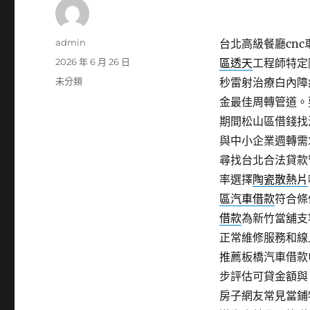
作
admin
台北高級餐廳cnc車
者
發
2026 年 6 月 26 日
區透天
工程師特定
佈
分
未分類
秒雷射治療白內障
日
類
金最佳周轉管道。
期:
期間松山區借錢找
與中小企業週轉需
尋找台北合法貸款
率選擇
陶瓷散熱片
區汽車借款
符合條
借款
為新竹當舖支
正常維修服務和線
推薦板橋汽車借款
步評估可貸金額與
房子網友常見當鋪