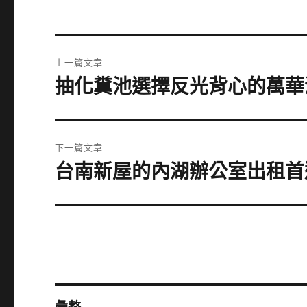
文
上一篇文章
章
抽化糞池選擇反光背心的萬華
上
一
導
篇
覽
文
下一篇文章
章:
台南新屋的內湖辦公室出租首
下
一
篇
文
章: