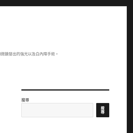
顯微鏡發出的強光以及白內障手術。
搜尋
搜
尋