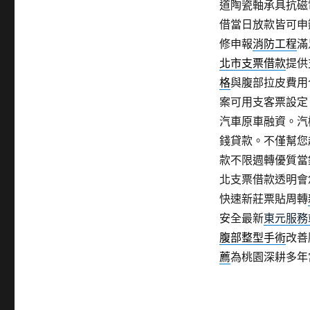
道陶瓷軸承具抗磁
借當日放款皆可申
修申報
消防工程
滿
北市支票借款
提供
格
與腹部拉皮費用
案可用支客票設定
汽車原車融資。汽
錢貸款。不僅幫您
款不限週轉優質當
北支票借款透明會
快速新莊票貼周轉
安全最新
東元服務
腹部整型手術
改善
薦
為桃園深耕多年