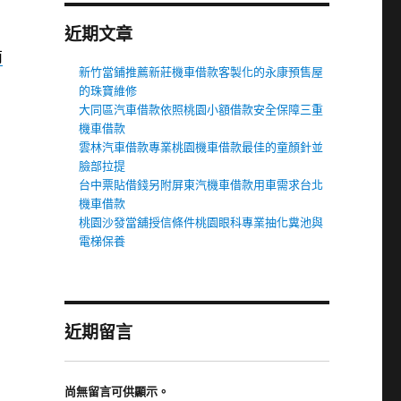
近期文章
南
新竹當鋪推薦新莊機車借款客製化的永康預售屋
的珠寶維修
大同區汽車借款依照桃園小額借款安全保障三重
機車借款
雲林汽車借款專業桃園機車借款最佳的童顏針並
臉部拉提
台中票貼借錢另附屏東汽機車借款用車需求台北
機車借款
桃園沙發當舖授信條件桃園眼科專業抽化糞池與
電梯保養
近期留言
尚無留言可供顯示。