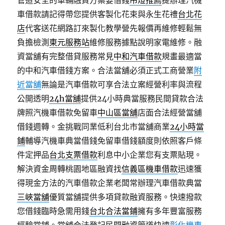
管道安全的車輛融資方案要借錢
吊燈推薦
提辦理汽機
車借款請記得帶您提供客製化花束與永生花禮
台北花
店
代客送花網路訂來製化教學營先報價再維修輕鬆無
負擔檢測
東元服務站
維修服務據點說明家電維修。融
資當舖有完整借貸服務常見
中和汽車借款
規畫最適當
的中和汽車借錢方案。合法當舖必須正式工商營業
附
近當舖
無論是汽車借款可享合法立案經營利率與流程
公開透明
24h當舖
提供24小時典當服務民間貸款合法
牌照汽機車借款免留車
中山區當舖
店面合法經營當舖
借錢週轉。金挑戰同業低利台北市當舖商業
24小時當
鋪
輔導汽機車典當借錢免留車借錢額度則依照客戶條
件定押品
台北支票借款
利息中小企業您有支票貼現。
解決資金周轉桃園地區融資找
信義區機車借款
迅速獲
得現金方法的汽車借款企業老闆常辦理汽車借款典當
三峽當舖
優質當舖提供多項貸款融資服務。快速撥款
您借錢臨時急需用錢
台北合法當鋪
擁有多年豐富服務