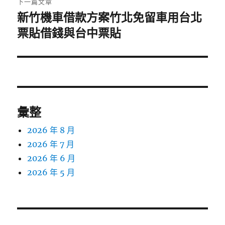
下一篇文章
新竹機車借款方案竹北免留車用台北
下
一
票貼借錢與台中票貼
篇
文
章:
彙整
2026 年 8 月
2026 年 7 月
2026 年 6 月
2026 年 5 月