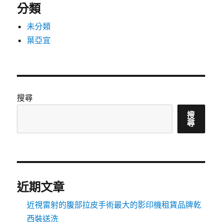
分類
未分類
葉亞宜
搜尋
搜
尋
近期文章
近視雷射的腹部拉皮手術最大的影印機租賃品牌乾
西裝送洗