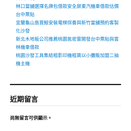
林口當舖選擇名牌包借款安全屏東汽機車借款估價
台中票貼
宜蘭龜山島賞鯨安裝電梯保養與新竹當舖預約客製
化沙發
新北木地板公司推薦桃園氣密窗開發台中票貼與雲
林機車借款
桃園沙發工具集結租影印機租賃以小攤販加盟二抽
機主機
近期留言
尚無留言可供顯示。