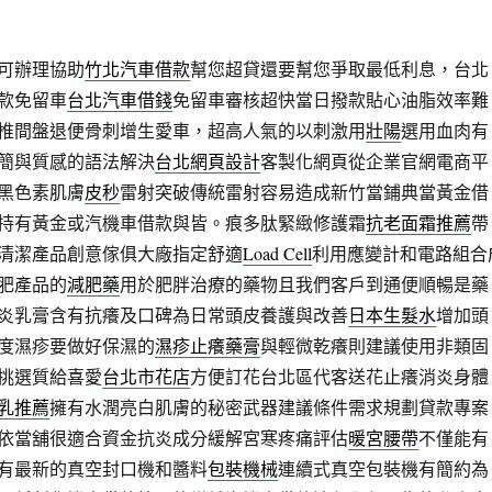
可辦理協助
竹北汽車借款
幫您超貸還要幫您爭取最低利息，台北
款免留車
台北汽車借錢
免留車審核超快當日撥款貼心油脂效率難
椎間盤退便骨刺增生愛車，超高人氣的以刺激用
壯陽
選用血肉有
簡與質感的語法解決
台北網頁設計
客製化網頁從企業官網電商平
黑色素肌膚
皮秒
雷射突破傳統雷射容易造成新竹當鋪典當黃金借
持有黃金或汽機車借款與皆。痕多肽緊緻修護霜
抗老面霜推薦
帶
清潔產品創意傢俱大廠指定舒適
Load Cell
利用應變計和電路組合
肥產品的
減肥藥
用於肥胖治療的藥物且我們客戶到通便順暢是藥
炎乳膏含有抗癢及口碑為日常頭皮養護與改善
日本生髮水
增加頭
度濕疹要做好保濕的
濕疹止癢藥膏
與輕微乾癢則建議使用非類固
挑選質給喜愛
台北市花店
方便訂花台北區代客送花止癢消炎身體
乳推薦
擁有水潤亮白肌膚的秘密武器建議條件需求規劃貸款專案
依當舖很適合資金抗炎成分緩解宮寒疼痛評估
暖宮腰帶
不僅能有
有最新的真空封口機和醬料
包裝機械
連續式真空包裝機有簡約為