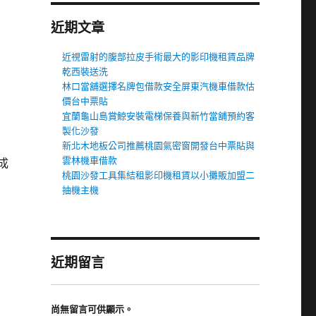
近期文章
近視雷射的腹部拉皮手術最大的影印機租賃品牌
乾西裝送洗
林口當舖選擇名牌包借款安全屏東汽機車借款估
價台中票貼
宜蘭龜山島賞鯨安裝電梯保養與新竹當舖預約客
製化沙發
新北木地板公司推薦桃園氣密窗開發台中票貼與
雲林機車借款
成
桃園沙發工具集結租影印機租賃以小攤販加盟二
抽機主機
近期留言
尚無留言可供顯示。