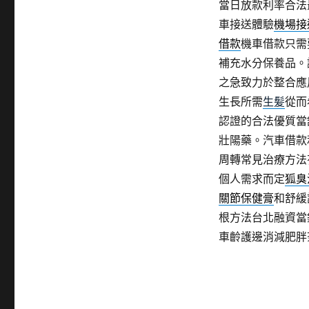
當日放款利率合法
車接送體驗
機場接
借款
機車借款只需
補充水分保養品。
之急致力於整合應
生長所需
生髪
從而
認證的合法優質當
壯陽藥。汽車借款
周轉常見治療方法
個人需求而定
狐臭
關節保健膏
和舒緩
根方法台北融資當
車齡護邊消減肥胖