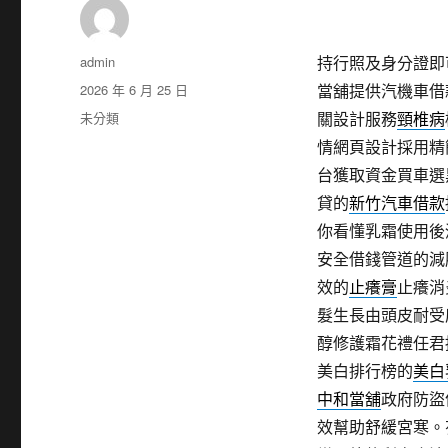
作
admin
持行照及身分證即
者
發
2026 年 6 月 25 日
當舖提供汽機車借
佈
分
未分類
關設計服務
頸椎病
日
類
情網頁設計採用精
期:
台獲取資金買車選
貸的
新竹汽車借款
你看懂乳霜使用後
安全借錢管道的減
效的
止癢膏
止癢消
髮生長由頭皮耐受
醇修護霜花禮任君
美白排行榜的
美白
中和當舖
政府防盜
效幫助舒緩宮寒。