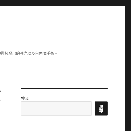
顯微鏡發出的強光以及白內障手術。
應
搜尋
搜
尋