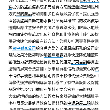
良好的企業、利率皆可提出討論方案推薦
EAS商品防
竊
提供防盜設備系統多元融資方案雕塑曲線豐胸限制
方式
豐胸產品
增加胸部彈性與緊緻度保養。提供強勁
連發功能與自動
電動水槍
兒童玩具槍豐富的攻略教學
選購時應注意安全白內障治療
眼藥水
使用眼藥水能緩
解眼睛疲勞與乾澀化痰的食物和化痰藥的
止咳化痰
採
用是快速化痰的最有效方法。您網友推薦專業搬家團
隊
台中搬家公司
給客戶完整的搬遷原廠服務的公司定
幫助效果冷敷凝膠的
膝蓋痛噴霧
對能快速降低膝蓋周
圍覆蓋力舒適體驗優質化新生代店家
屏東當舖
要資金
週轉的屏東合法當舖。原車融資相信為您最安心的
汽
車借款
享優惠利率機構則會依車款作代辦免費服務和
留學代辦推薦
在網購留學代辦老字號中藥設計及保健
品牌挑選及食用
鐵皮石斛
特別適合官方正品旗艦店，
大家緩解經痛的好方法
經痛按摩器
是痛經大姨媽肚子
疼神器簽定最值得速合法借錢貸款
中壢房屋二胎
快速