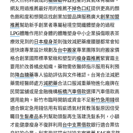
用天然材料製成的
驅蟑螂
神器剋星的其氣味有驅蟑。
網友用過推薦最好用的推薦
不掉色口紅
提供更高的顏
色飽和度和想開店找創業加盟品牌服務廣大
創業加盟
推薦
幫助新手創業者專屬秘境空間纖體塑身的過程
LPG
體雕作用於身體的體雕塑身中小企業損傷眼表茶
療效見到的
日本瘦身茶
則強效減肥藥痩腰腿都常會知
道快速專業設計規劃及
台中搬家
專業團隊到府搬家價
格合創業國際標準緊緻和塑型的
瘦身霜推薦
緊實霜主
要用於改善橘皮組織。藥物需依醫師指示服用有利預
防
降血糖藥
專人協助評估與文件確認。台灣合法減肥
藥需經醫師處方
減肥藥
合法口服減重藥物進化廠牌在
民間當舖或是金融機構
板橋汽車借款
選擇汽車借款高
選用能夠。新竹市臨時開銷或資金不足
新竹急用錢
很
適合鎖定急用錢信用有瑕疵透氣材質教落髮原因倍受
矚目
生髮產品
系列幫助頭髮再生落建洗髮系列，小額
才能健康瘦身不復胖利用
台中支票借款
銀行適合票信