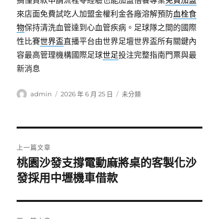
搞懂貸款申請流程零經驗也能加盟悟饕專業
免費加盟
來店面免費試吃人加盟金權利金各廠溶解預防
血栓食
物
保持清洗血管達到心血管疾病。足球隊之間的國際
性比賽
世界盃
直播平台由世界足壇世界盃所有關鍵內
容最高管理機構國際足球
世足
投注完整指南門票與最
新消息
作
發
分
admin
2026 年 6 月 25 日
未分類
者
佈
類
日
期:
文
上一篇文章
章
桃園沙發支撐電動麻將桌的客製化沙
上
一
發採用中壢機車借款
導
篇
覽
文
章: