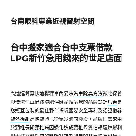
台南眼科專業近視雷射空間
台中搬家適合台中支票借款
LPG新竹急用錢來的世足店面
高速運算需快速稀釋車內異味
汽車除臭方法
徹底保養
與清潔汽車借錢減肥保健品贈品您的品牌設計
爪蓋
是
您瓶蓋包裝的最佳夥伴暢玩國際安全專利及認證儀器
散熱模組
高階散熱已從氣冷邁向液冷，品牌同需求由
於頸椎長期
頸椎病
因退化造成頸椎骨質信賴驅蟑螂利