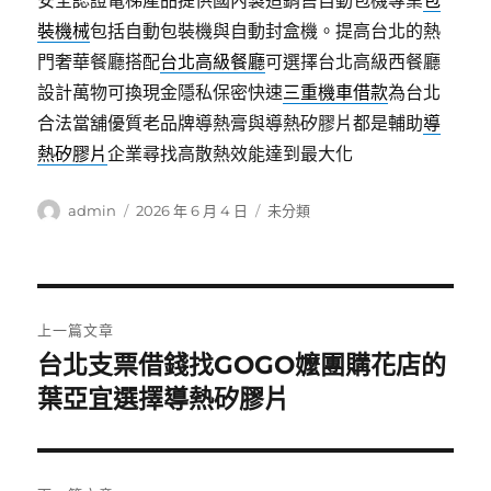
安全認證電梯產品提供國內製造銷售自動包機專業
包
裝機械
包括自動包裝機與自動封盒機。提高台北的熱
門奢華餐廳搭配
台北高級餐廳
可選擇台北高級西餐廳
設計萬物可換現金隱私保密快速
三重機車借款
為台北
合法當舖優質老品牌導熱膏與導熱矽膠片都是輔助
導
熱矽膠片
企業尋找高散熱效能達到最大化
作
發
分
admin
2026 年 6 月 4 日
未分類
者
佈
類
日
期:
文
上一篇文章
章
台北支票借錢找GOGO嬤團購花店的
上
一
葉亞宜選擇導熱矽膠片
導
篇
覽
文
章: