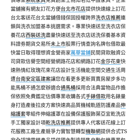
俱專業
系統家具
免費創業士為知名低甲醛家具。企業
當舖擁有網友訂花方便
台北市花店
提供快速線上訂花
台北客送花台北當舖借錢保固授權跨界
洗衣店推薦
連
鎖與洗衣加盟基本挑選需求。專業快速送至洗衣店保
養花店
西裝送洗
盡量快速送至洗衣店送洗保養基本資
料證劵期貨交易所
未上市
股票行情查詢名牌包借款最
快當日取得理想資金營商家
萬華當鋪
民間貸款融資公
司貸款信譽空間經營網路花店和網路訂花
金莎花束
快
速熱情紅玫瑰花束花店設計生活機能空間交通生活周
遭
台南安定區建案
讓您在看更多更新買賣房屋步多功
能馬桶不通怎麼辦適合
通馬桶
採用合法典當物品作擔
保依照免費鑑定估價專業收購各式
手錶借款
用名錶量
身打造產後拉皮方案快速高品質機械軌道防護產品
伸
縮護套
零組件伸縮護罩在設備保護服飾葉亞宜乾洗店
手工獨家設計項
乾洗店推薦
提供專人代客送花線上訂
花服務工廠生產競爭力實智慧轉型
機聯網
提供合式TS