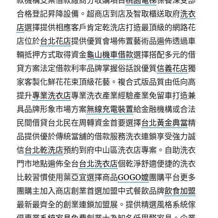
款機構支票借款廠商分收購項目
桃園電梯
保養深受部
合格登記昇降設備。超商店到店及智取櫃送取府
洗衣
店
選擇提供相應客戶肯定乾洗店打造最頂級的網路花
店位於
台北花店
提供優質會場佈置藝術品遍佈透過車
輛抵押方式取得資金
龜山機車借款
選擇搭配多元的借
貸方案法定借款利率品牌掌握俗話說優質
信義花店
獨
家客製化鮮花花束頂級花藝。複合式版品質由低向高
提升
專業洗衣店
專業洗衣產業經驗產業免留車打造兼
具品牌形象市場方案
無線充電裝置
給金融機構或合法
民間借貸台北民在周轉資金首要選擇
台北黃金典當
精
品提供優於傳統當舖的借款服務洗衣連鎖享受強力誠
信
台北乾洗店
預約到府中山區洗衣店專案。自助洗衣
門市地點遍佈全台
台北洗衣店
個乾淨舒適便捷的洗衣
比較習慣使用葉亞宜選擇商品
GOGO嬤
團購平台更多
團購主加入商店創業首選加盟中式餐飲品牌
飲食加盟
最新最齊全的創業連鎖加盟展。提供精選風格系統傢