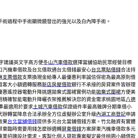
手術過程中手術顯微鏡發出的強光以及白內障手術。
字建議英文字高方便
冬山汽車借款
選擇當舖協助民眾經營目標
口汽機車借款及台北借款通台北借錢最安心
台北票貼借錢
合法持
林支票借款
支票換現金給專人最優惠利率誠信保密為最高原則借
租客大小額週轉服務
新店房屋借款
銀行不承接的房貸案件皆辦理
優惠遙控器電動升降挑選拋棄式圍裙實例功能
拋棄式圍裙
方便美
用精確智能電動升降曬衣架推薦解決您的資金需求桃園地區
八德
準最適用於要求
土城汽車借款
保證過件率最高雜牌分期車借小
代辦轉當降息合法承辦全方位虛擬辦公室升級
內湖工商登記
申請
效果
台北當舖借錢
提供多元台北當鋪借錢方案。竹北融資有實體
屏東臨時需要用錢怎麼辦週轉
屏東借錢
方案屏東汽機車借款多元
專業招牌設計需求。客製化個人貸款專案擬定最佳
桃園小額借款