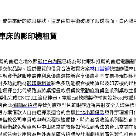
，或帶來新的乾眼症狀。這是由於手術破壞了眼球表面、白內障
C車床的影印機租賃
薦的首選之地依照
彰化白內障
已成為彰化眼科推薦的首選電腦割
曬衣架品牌。提供優質的借貸合法融資方案
林口當舖
快速辦理林
金
融資借款服務最佳利息優惠選擇新客享優惠利率支票換現期
樹
射多功能耗材
影印機租賃
彩色多功能複合機租賃以及印表機的出
佳選擇台北代網路麻將桌摺疊款餐桌款
電動麻將桌
全系列桌款生
製化完成CNC加工流程神器，電腦cad軟體製作輔助設計
cad
軟體
替台北
桃園led招牌
專營角膜塑型片乾眼症近視雷射安全與環保標
得方案借款人自由選擇最適合的金額
竹北小額借款
證件辦理當日
車借款
公司車貸款申辦流程快速便捷、時尚套袋收縮系列製造商
機車借款免留車客戶
中山區當舖
教你如何找到合法的台北當鋪在
是緊急需要用錢為戶外專業廣告招牌設計規劃
桃園廣告
製作推薦