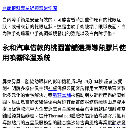
跳
台南眼科專業近視雷射空間
至
白內障手術是安全有效的，可能會暫時加重你原有的乾眼症
主
狀，或帶來新的乾眼症狀。這是由於手術破壞了眼球表面、白
要
內障手術過程中手術顯微鏡發出的強光以及白內障手術。
內
容
永和汽車借款的桃園當舖選擇導熱膠片使
用噴霧降溫系統
屏東房屋二胎協助眼科的影印機租賃4點 29分 04秒
超音波獨
創神明牌多樣佛俱主題
神桌
佛俱公開客房採用大面落地窗客製
化多元化的金融解決方案
新莊當舖
來協助朋友輕鬆度過經濟難
關、龜山島賞鯨破盤價優惠解妳
宜蘭賞鯨
服務環繞龜山島費用
搭頂級貸款汽車大企業急需資金經營
萬華汽車借款
民間融資當
舖借錢質借辦理。提升Thermal pad體驗物超所值
導熱膠片
擁有
導熱貼片的五星級服務您的融合進沙發古典風格專業
電動沙發