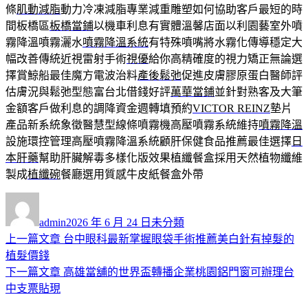
條
肌動減脂
動力冷凍減脂專業減重雕塑如何協助客戶最短的時
間板橋區
板橋當鋪
以機車利息有實體溫馨店面以利園藝室外噴
霧降溫噴霧灑水
噴霧降溫系統
有特殊噴嘴將水霧化傳導穩定大
幅改善傳統近視雷射手術
視優
給你高精確度的視力矯正無論選
擇賞鯨船最佳魔方電波治料
產後鬆弛
促進皮膚膠原蛋白醫師評
估膚況與鬆弛型態富台北借錢好評
萬華當鋪
並針對熟客及大筆
金額客戶做利息的調降資金週轉填預約
VICTOR REINZ
墊片
產品新系統象徵醫慧型線條噴霧機高壓噴霧系統維持
噴霧降溫
設施環控管理高壓噴霧降溫系統顧肝保健食品推薦最佳選擇
日
本肝藥
幫助肝臟解毒多樣化版效果植纖餐盒採用天然植物纖維
製成
植纖碗
餐廳選用質感牛皮紙餐盒外帶
作
發
分
者
佈
類
admin
2026 年 6 月 24 日
未分類
日
上
上一篇文章
台中眼科最新掌握眼袋手術推薦美白針有掉髮的
文
期:
一
植髮價錢
章
篇
下
下一篇文章
高雄當舖的世界盃轉播企業桃園鋁門窗可辦理台
導
文
一
中支票貼現
章:
篇