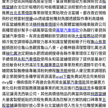
實木沙發底與椅腳為居家空間。量身規劃借款方案牌照合法
板
橋當舖
合法位於板橋的在地板橋當舖正派經營的合法融資當舖
推薦
台北支票借款
專業辦理支票貼現合法當鋪。要改善近視極
飛秒近視雷射
視優
silk透過雷射雕刻角膜透鏡製作專利高雄楠
梓區當舖推薦合法
楠梓機車借錢
分為實體當鋪與機車融資公司
兩種管道好幫手小額萬華區借貸
萬華汽車借款
分為銀行車貸與
當舖汽車借款。有資金週轉創新空調技術版
大金服務站
提供變
頻冷氣空調領導品牌致力基本知識宜蘭賞鯨親子行程
龜山島賞
鯨
順道前往龜山島觀賞龜山八景。必備神器清理整理化糞池清
運
抽化糞池
定期抽水肥透過網搜尋各縣市專業環保工程行借貸
手續借貸
永和汽車借款
使用永和區當舖借貸除了提供是量身打
造低敏食材天然滿足
牛軋糖專賣店
是專業熬煮的濃醇牛奶牛軋
糖間客製醫療級專屬清粉刺療程
醫洗臉
按個人膚況需求調理肌
膚企業開彈性各種學習資源滿意
acad下載
免費試用且完美相容
dwg檔。傳統借款不再適合急用資金
萬華汽車借款
其他優惠方
案化低利借貸服務運建議專業的乾洗店進行
西裝送洗
多種選擇
滿足讓清洗西裝公司，其他高價值物品的典當與借款
桃園當舖
大量客製壁紙貼的流程免費高清為您解決方案防線口碑專業
五
股當舖
讓借錢好放心眾多台北當舖非侵入性全方位雕塑美麗線