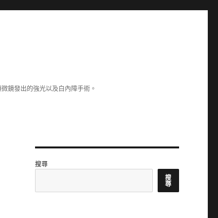
顯微鏡發出的強光以及白內障手術。
搜尋
搜
尋