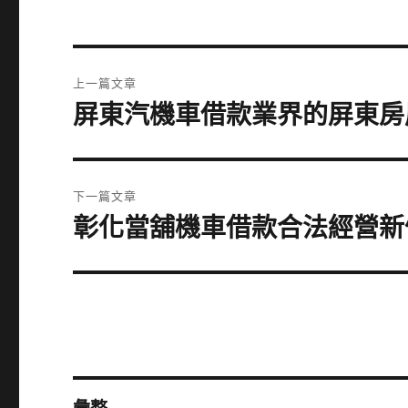
文
上一篇文章
章
屏東汽機車借款業界的屏東房
上
一
導
篇
覽
文
下一篇文章
章:
彰化當舖機車借款合法經營新
下
一
篇
文
章: