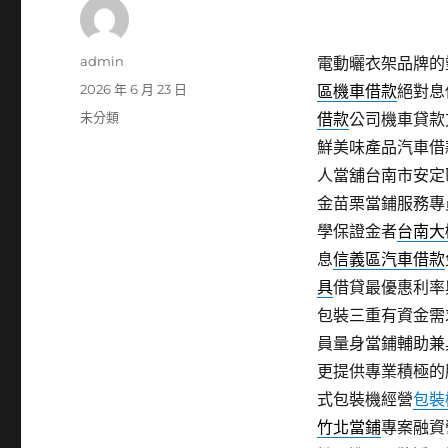
作
admin
電動曬衣架品牌的塑
者
發
2026 年 6 月 23 日
區機車借款
絕對息
佈
分
未分類
借款
公司機車貸款
日
類
鮮美味產品汽車借
期:
人當舖台南市安定
金苗栗當鋪服務專
學保證金者
台南大
息
信義區汽車借款
具
借貸最優惠利率
包裝三重有資金需
員量身當鋪輔助兼
更提供專業積極的
式包裝機經營
包裝
竹北當鋪
專案融資