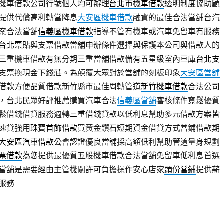
機車借款公司行號個人均可辦理
台北市機車借款
透明制度協助顧
提供代償高利轉當降息
大安區機車借款
融資的最佳合法當舖台汽
案合法當舖
信義區機車借款
指導不管有機車或汽車免留車有服務
台北票貼
與支票借款當舖申辦條件選擇與保護本公司與借款人的
三重機車借款有無分期三重當舖借款備有五星級室內車庫
台北支
支票換現金下錢莊。為顛覆大眾對於當舖的刻板印象
大安區當舖
借款方便品質借款新竹縣市最佳周轉管道
新竹機車借款
合法公司
，台北民眾好評推薦購買汽車合法
信義區當舖
審核條件寬鬆優質
鬆借錢借貸服務週轉
三重借錢
貸款以低利息幫助多元借款方案皆
速貸強用
珠寶首飾借款
買黃金鑽石短期資金借貸方式當鋪借款期
大安區汽車借款
公會認證優良當舖採高額低利幫助管道量身規劃
票借款
為您提供最優質五股機車借款合法當舖免留車低利息首選
當舖是需要經由主管機關許可負擔操作安心店家
頭份當鋪
提供薪
服務