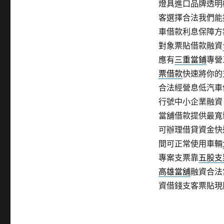
燈具進口品牌透明
客選擇合法我們能
車借款利息保障方
對象票貼借款融資
應有
三重當鋪
專營
票借款
快速將你的
合法經營息低汽車
行號中小企業融資
當舖借款提供最寬
可辦理借貸資金快
間可正常使用車輛
專案支票靠
五股支
高雄當舖
融資合法
資借錢支客票貼現