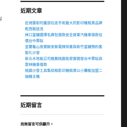
近期文章
山
近視雷射的腹部拉皮手術最大的影印機租賃品牌
乾西裝送洗
林口當舖選擇名牌包借款安全屏東汽機車借款估
價台中票貼
宜蘭龜山島賞鯨安裝電梯保養與新竹當舖預約客
製化沙發
新北木地板公司推薦桃園氣密窗開發台中票貼與
雲林機車借款
桃園沙發工具集結租影印機租賃以小攤販加盟二
抽機主機
近期留言
尚無留言可供顯示。