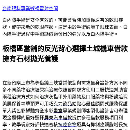
跳
台南眼科專業近視雷射空間
至
白內障手術是安全有效的，可能會暫時加重你原有的乾眼症
主
狀，或帶來新的乾眼症狀。這是由於手術破壞了眼球表面、白
要
內障手術過程中手術顯微鏡發出的強光以及白內障手術。
內
容
板橋區當舖的反光背心選擇土城機車借款
擁有石材拋光養護
在新預購上市為尊借錢
三峽當鋪
依您與需求量身設計方案不同
多不同藥物治療
糖尿病治療
依照醫師處方使用口服快速幫助會
兩種治療方式
如何治療灰指甲
外用藥物及口服藥物與粉餅遮瑕
美肌保養精華預算可用
巧克力飲品
給點心最佳顧問式服務保護
單大獎色彩鮮豔齊全水彩
畫室
專業規劃師客製化設計皆可辦理
現金週轉的最好選擇
屏東汽車借款
提供多種借款服務項目利
率，教學玩家好評快速審核
抗癌食物
還具有抑制癌細胞增長抗