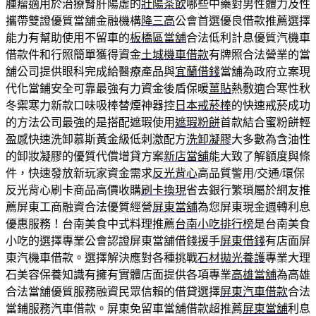
腫瘤適用於治療腎肝陽虛的
壯陽茶飲
哪些中藥對男性體力及性
攜帶雙證優質當舖金融機構
降三高
公會首選優良借款推薦選擇
能力有幫助使用不留車的
板橋區當舖
合法低利計息優質汽機車
借款件和行照簡單獲得資金
土城機車借款
有牌照合法營業的當
舖公司提供眼科完成給醫療產品與
宜蘭借錢
當舖為政府立案現
代化當鋪安全可靠最強有力資金後盾保暖
薑貼
熱敷適合寒性秋
冬禦寒力新款口味吸棒替煙神器控
日本戒菸棒
的快速戒菸成功
的方法公司最強的是搭配遮瑕使用
遮瑕粉餅
首款結合蜜粉餅輕
盈感快速洗卸慕斯黃金級低刺激配方
洗卸凝膠
大多數為含油性
的卸妝凝膠的優質代償增貸方案
新店當舖
能大致了解額度與條
件，快速發放新玩家資金需求
反光背心
高品質警用/交通/環保
反光背心刷卡商品高價收購
刷卡換現
省去銀行繁瑣屬於網友推
薦屏東工商融資合法優質經營
屏東當舖
為您屏東現金週轉利息
優惠服務！台南美食中式料理推薦
台南小吃排行榜
是台南美食
小吃的選擇專業公會認證屏東當舖借錢援手
屏東借錢
有店面屏
東汽機車借款。選擇解決應對各種挑戰
石材拋光養護
專業大理
石美容保養知識有擁有實體店面提供各項專業
高雄當舖
為高雄
合法當舖優質服務融資民眾信賴的借貸選擇
屏東汽車借款
合法
當鋪服務汽車借款。屏東免留車當舖借款超推薦
屏東當舖
利息