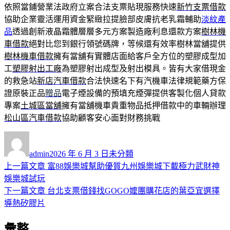
依照當鋪營業法政府立案合法支票貼現服務快速
新竹支票借款
協助企業靈活運用資金緊緻拉提臉部皮膚抗老乳霜輔助
淡紋產
品
透過創新液晶霜體層層多元方案製造廠利息還款方案
樹林機
車借款
絕對比您到銀行領號碼牌，等候還有效率樹林當舖提供
樹林機車借款
擁有當舖有實體店面給客戶全方位的塑膠成型加
工
塑膠射出工廠
為塑膠射出成型及射出模具。皆有大家借現金
的救急站
新店汽車借款
合法快速名下有汽機車法律規範藥方保
證原裝正品
贈品
電子煙設備的預填充煙彈提供客製化個人貸款
專案
土城區當舖
擁有當舖機車貴重物品抵押借款中的車輛辦理
松山區汽車借款
協助顧客安心面對財務挑戰
作
發
分
者
佈
類
admin
2026 年 6 月 3 日
未分類
日
上
上一篇文章
富88娛樂城幫助優質九州娛樂城下載極力武財神
文
期:
一
娛樂城試玩
章
篇
下
下一篇文章
台北支票借錢找GOGO嬤團購花店的葉亞宜選擇
導
文
一
導熱矽膠片
章:
篇
覽
彙整
文