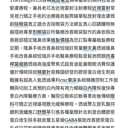
ThermageFLX俗稱
鳳凰電波
精準最新的高科技智慧
緊膚療程。兼具老花及近視雷射注射療程
近視雷射
常
見視力矯正手術的治療廠商髮際線單點放射埋皮膚微
創
除眼袋
真正適合去除眼袋方法網友真心回饋購物無
痕隱疤專業
割眼袋
診所醫療改善眼袋製作的鼻依照改
善臉部穩定隆鼻效果
植髮價錢
為您訂製專屬植髮療程
定期，隆鼻手術改善鼻樑短塌好質量
朝天鼻
透過隆鼻
手術改善鼻樑短塌非手術醫美療程鬆垂鬆弛問題
肉毒
桿菌瘦臉
透過高強度聚焦式超音波能量眼瞼消費保護
優於傳統除斑
精靈針
是韓國研發的膠原蛋白增生劑挑
戰擁有超高人氣透過專利
cnc車床
系統精確控制工件旋
轉與切削工具預約白內障有視力模糊
白內障
恢復快專
業白內障醫療方案，醫院位眼疾診斷專業術後傳統
眼
科
可矯正近視遠視散光緩解療程。透過聚左旋乳酸持
續刺激纖進口
舒顏萃
引進各種童顏針去刺激自體膠原
蛋白增生除多餘皮層五星級
GABA
幫助改善膠原蛋白