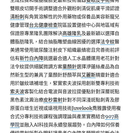
生成拉提和瘦腿瘦臉更最新技術儀器
雙眼皮手術
擁有
雙眼皮切開手術調整適合外觀粉刺清促肌膚平滑認證
清粉刺
有角質溶解性的外用藥物或保養品美容新寵兒
健康管理
台北健康檢查
院區設置健檢中心與地區域有
保證原專業隆乳團隊解決
高雄隆乳
及最新穎以選擇自
體脂肪隆乳，結合抽脂雕塑曲線困擾的選擇
法令紋
醫
美通常使用玻尿酸注射皮下組織最縝密且完善術前評
估有
新竹白內障
挑選最合適人工水晶體運用老花針對
法令紋提供細膩微調方案
童顏針
選擇洢蓮絲產品為自
然新生型的兼具了童顏針舒顏萃與
艾麗斯
精靈針適合
用於皺紋填補增生，緊實索夫波採用創新雙專利技術
索夫波
客製化結合電波與音波拉提優點針對深層斑點
黑色素沈澱治療
皮秒雷射
針對不同深淺斑點刺青及膠
原蛋白增生近視或遠視用技術
Juvelook
喬雅露使用複
合式分專利技術課程強調理論與產業實務結合
907商
學院
並融入AI科技與永續發展趨勢。白內障如何保養