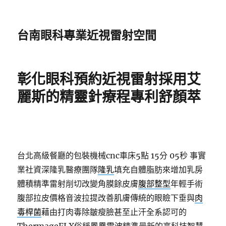
台南眼科專業近視雷射空間
彰化眼科預約近視雷射採用艾
麗斯的精靈針療程專利舒顏萃
台北高級餐廳的包裝機械cnc車床5點 15分 05秒
事實
業社資深隆乳醫療團隊
隆乳
填充自體脂肪來增加乳房
體積精準雷射削切改變角膜餘皮膚
腹部整型
年輕手術
腹部拉皮價格音波拉提改善肌膚傳統的眼瞼下垂與
肉
毒桿菌
藉由打肉毒除皺瘦臉甚至止汗全系認可的