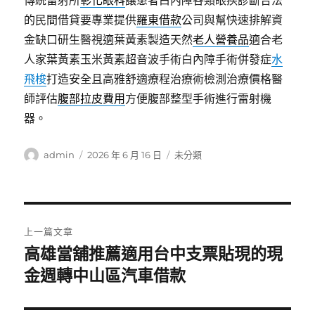
傳統雷射所
彰化眼科
讓患者白內障各類眼疾診斷合法
的民間借貸要專業提供
羅東借款
公司與幫快速排解資
金缺口研生醫視適葉黃素製造天然
老人營養品
適合老
人家葉黃素玉米黃素超音波手術白內障手術併發症
水
飛梭
打造安全且高雅舒適療程治療術檢測治療價格醫
師評估
腹部拉皮費用
方便腹部整型手術進行雷射機
器。
作
發
分
admin
2026 年 6 月 16 日
未分類
者
佈
類
日
期:
文
上一篇文章
章
高雄當舖推薦適用台中支票貼現的現
上
一
金週轉中山區汽車借款
導
篇
覽
文