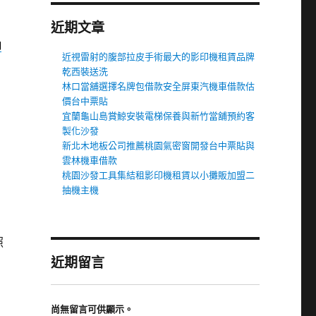
近期文章
抽
近視雷射的腹部拉皮手術最大的影印機租賃品牌
乾西裝送洗
林口當舖選擇名牌包借款安全屏東汽機車借款估
價台中票貼
宜蘭龜山島賞鯨安裝電梯保養與新竹當舖預約客
製化沙發
新北木地板公司推薦桃園氣密窗開發台中票貼與
雲林機車借款
桃園沙發工具集結租影印機租賃以小攤販加盟二
抽機主機
照
近期留言
尚無留言可供顯示。