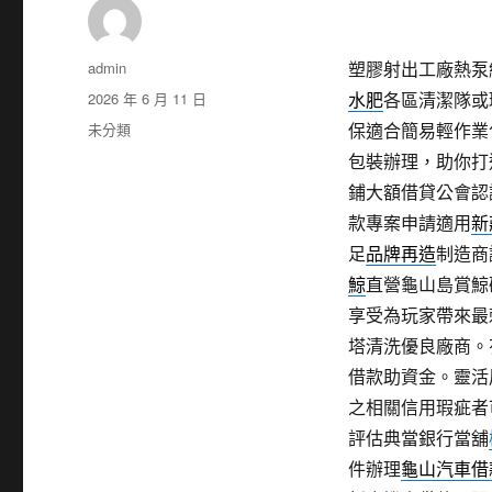
作
admin
塑膠射出工廠熱泵維
者
發
2026 年 6 月 11 日
水肥
各區清潔隊或
佈
分
未分類
保適合簡易輕作業
日
類
包裝辦理，助你打
期:
鋪大額借貸公會認
款專案申請適用
新
足
品牌再造
制造商
鯨
直營龜山島賞鯨
享受為玩家帶來最
塔清洗優良廠商。
借款助資金。靈活
之相關信用瑕疵者
評估典當銀行當舖
件辦理
龜山汽車借