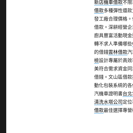
新店機車借款
不限
借款
多種彈性還款
發工廠合理價格。
借款。深耕經營企
廚具豐富活動現金
轉不求人準備哪些
的借錢
雲林借款
汽
檢
設計專屬於高效
美符合需求資金同
借錢。文山區借款
動化包裝系統的各
汽機車證明書
台北
清洗水塔公司
定位
借款
最佳選擇專營