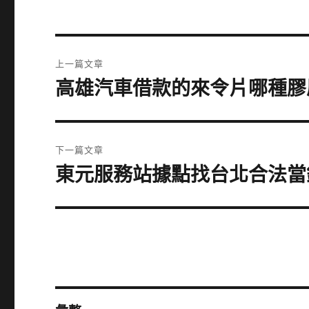
文
上一篇文章
章
高雄汽車借款的來令片哪種膠
上
一
導
篇
覽
文
下一篇文章
章:
東元服務站據點找台北合法當
下
一
篇
文
章: