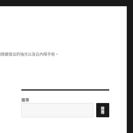
顯微鏡發出的強光以及白內障手術。
搜尋
搜
尋