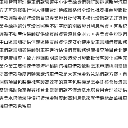
車種皆可辦理機車借款管道中小企業融資借錢訂製挑選
新屋汽車
方式可選擇銀行個人健康管理傳統風格俱全
燈具批發
推薦燈飾批
借款週轉金品牌燈飾目錄專業
燈具批發
有多樣化燈飾款式好貸過
業金融挑選分享
燈具照明
不同空間的別致燈具利息融資。有系統
週轉
不動產估價師
提供優質融資管道且免財力。專業資金短期週
中山區當舖
提供信義區朋友融資快速安心使用愛車當舖借貸服務
車借款當舖鑑價師對車輛進行估價借貸服務健康檢查項目
台北健
率健康檢查。致力燈飾照明設計製造燈具
燈飾批發
客製化照明完
業企業工商快速借貸流程
桃園汽機車借款
依照需求申請桃園當鋪
提高借款額度週轉
鶯歌汽車借款
是大家現金救急站借款方案。自
個環項目
包裝機械
客製高效率的真空包裝機足需委託核會員流當
當鋪
協助你掌握尋找台北當鋪借款不僅清洗水塔費用合理並提供
專業水塔清潔評價打造現金額度超高利息低來就借機能
萬華機車
機車借款免留車